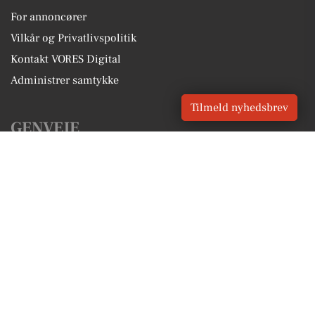
For annoncører
Vilkår og Privatlivspolitik
Kontakt VORES Digital
Administrer samtykke
Tilmeld nyhedsbrev
GENVEJE
Seneste nyt fra Roskilde
Vores lokale erhverv
Kalenderen for Roskilde
Fakta om Roskilde
Erhvervsartikler
Roskilde Kommune
Få en gratis salgsvurdering
Sponsoreret indhold