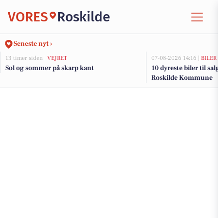
VORES
Roskilde
Seneste nyt ›
13 timer siden |
VEJRET
07-08-2026 14:16 |
BILER
Sol og sommer på skarp kant
10 dyreste biler til sa
Roskilde Kommune