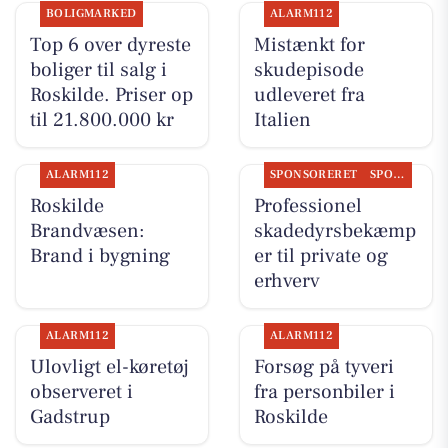
BOLIGMARKED
ALARM112
Top 6 over dyreste
Mistænkt for
boliger til salg i
skudepisode
Roskilde. Priser op
udleveret fra
til 21.800.000 kr
Italien
ALARM112
SPONSORERET
SPONSORERET INDHOLD
Roskilde
Professionel
Brandvæsen:
skadedyrsbekæmp
Brand i bygning
er til private og
erhverv
ALARM112
ALARM112
Ulovligt el-køretøj
Forsøg på tyveri
observeret i
fra personbiler i
Gadstrup
Roskilde