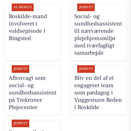
ALARM112
JOBNYT
Roskilde-mand
Social- og
involveret i
sundhedsassistent
voldsepisode i
til nærværende
Ringsted
plejehjemsmiljø
med tværfagligt
samarbejde
JOBNYT
JOBNYT
Aftenvagt som
Bliv en del af et
social- og
engageret team
sundhedsassistent
som pædagog i
på Trekroner
Vuggestuen Reden
Plejecenter
i Roskilde
JOBNYT