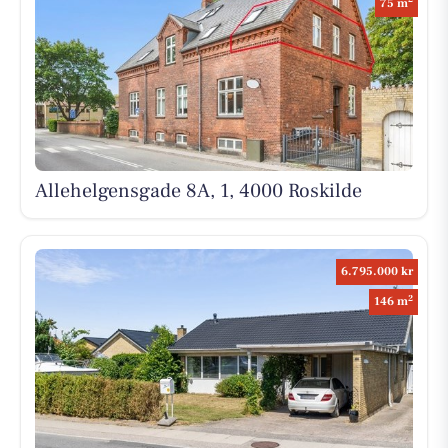
75 m
Allehelgensgade 8A, 1, 4000 Roskilde
6.795.000 kr
2
146 m