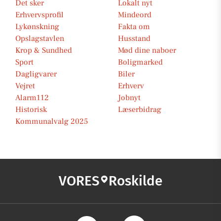
Det sker
Lokalt nyt
Erhvervsprofil
Mindeord
Lykønskning
Fakta om
Opslagstavlen
Husstand
Krop & Sundhed
Mød dine naboer
Sport
Boligmarked
Dagligvarer
Biler
Vejret
Erhverv
Alarm112
Jobnyt
Historisk
Læserbidrag
Kommunalvalg 2025
VORES
Roskilde