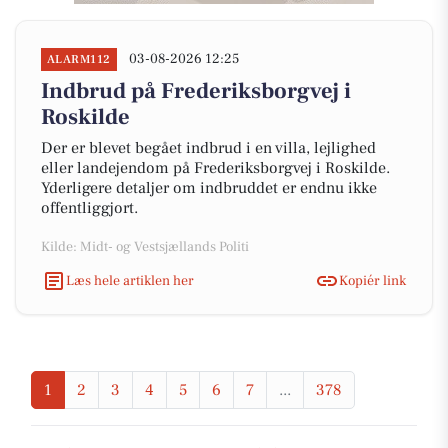
03-08-2026 12:25
ALARM112
Indbrud på Frederiksborgvej i
Roskilde
Der er blevet begået indbrud i en villa, lejlighed
eller landejendom på Frederiksborgvej i Roskilde.
Yderligere detaljer om indbruddet er endnu ikke
offentliggjort.
Kilde: Midt- og Vestsjællands Politi
Læs hele artiklen her
Kopiér link
1
2
3
4
5
6
7
...
378