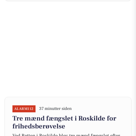
37 minutter siden
ALARM112
Tre mænd fængslet i Roskilde for
frihedsberøvelse
Ved Retten i Roskilde blev tre mænd fængslet efter