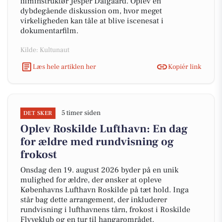
filminstruktør Jesper Dalgaard. Oplev en
dybdegående diskussion om, hvor meget
virkeligheden kan tåle at blive iscenesat i
dokumentarfilm.
Kilde: Kultunaut
Læs hele artiklen her
Kopiér link
5 timer siden
DET SKER
Oplev Roskilde Lufthavn: En dag
for ældre med rundvisning og
frokost
Onsdag den 19. august 2026 byder på en unik
mulighed for ældre, der ønsker at opleve
Københavns Lufthavn Roskilde på tæt hold. Inga
står bag dette arrangement, der inkluderer
rundvisning i lufthavnens tårn, frokost i Roskilde
Flyveklub og en tur til hangarområdet.