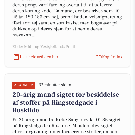
deres penge var i fare, og overtalt til at udlevere
deres kort og kode. En mand, der beskrives som 20-
25 år, 180-185 cm høj, brun i huden, velsoigneret og
iført sort tøj samt en sort kasket med bogstaver på,
dukkede op i deres hjem for at hente deres
hævekort...
Kilde: Midt- og Vestsjællands Politi
Læs hele artiklen her
Kopiér link
37 minutter siden
ALARM112
20-årig mand sigtet for besiddelse
af stoffer på Ringstedgade i
Roskilde
En 20-årig mand fra Kirke-Såby blev kl. 01.35 sigtet
på Ringstedgade i Roskilde. Manden blev sigtet
efter Lovgivning om euforiserende stoffer, da han