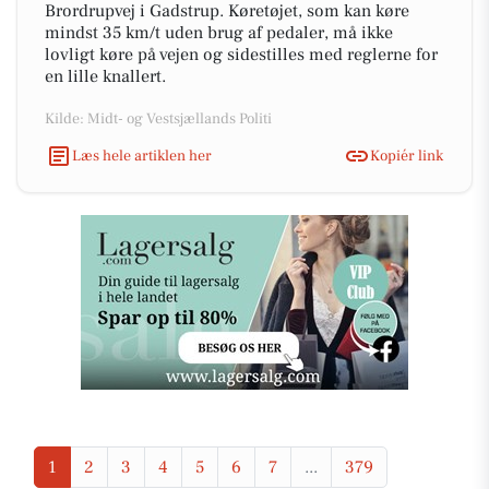
Brordrupvej i Gadstrup. Køretøjet, som kan køre
mindst 35 km/t uden brug af pedaler, må ikke
lovligt køre på vejen og sidestilles med reglerne for
en lille knallert.
Kilde: Midt- og Vestsjællands Politi
Læs hele artiklen her
Kopiér link
1
2
3
4
5
6
7
...
379