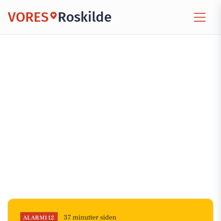
VORES
Roskilde
37 minutter siden
ALARM112