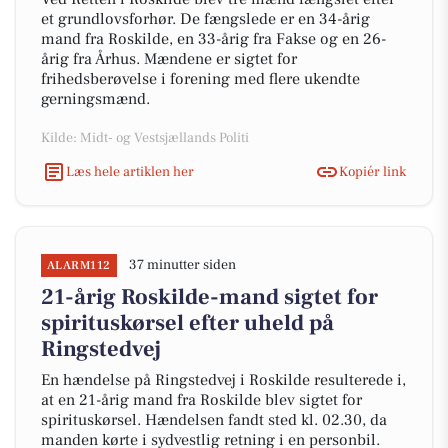
et grundlovsforhør. De fængslede er en 34-årig
mand fra Roskilde, en 33-årig fra Fakse og en 26-
årig fra Århus. Mændene er sigtet for
frihedsberøvelse i forening med flere ukendte
gerningsmænd.
Kilde: Midt- og Vestsjællands Politi
Læs hele artiklen her
Kopiér link
37 minutter siden
ALARM112
21-årig Roskilde-mand sigtet for
spirituskørsel efter uheld på
Ringstedvej
En hændelse på Ringstedvej i Roskilde resulterede i,
at en 21-årig mand fra Roskilde blev sigtet for
spirituskørsel. Hændelsen fandt sted kl. 02.30, da
manden kørte i sydvestlig retning i en personbil.