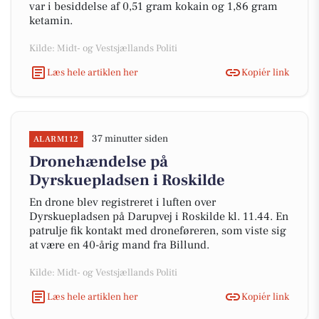
var i besiddelse af 0,51 gram kokain og 1,86 gram
ketamin.
Kilde: Midt- og Vestsjællands Politi
Læs hele artiklen her
Kopiér link
37 minutter siden
ALARM112
Dronehændelse på
Dyrskuepladsen i Roskilde
En drone blev registreret i luften over
Dyrskuepladsen på Darupvej i Roskilde kl. 11.44. En
patrulje fik kontakt med droneføreren, som viste sig
at være en 40-årig mand fra Billund.
Kilde: Midt- og Vestsjællands Politi
Læs hele artiklen her
Kopiér link