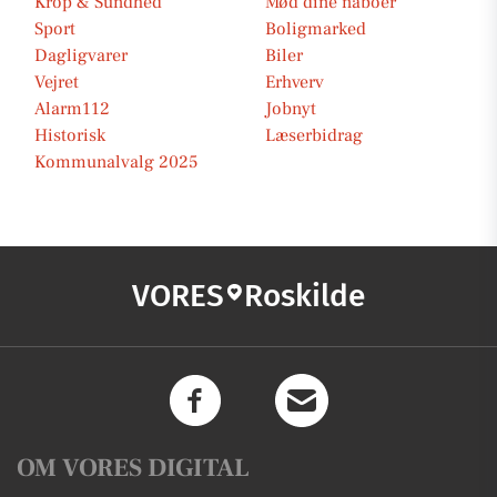
Krop & Sundhed
Mød dine naboer
Sport
Boligmarked
Dagligvarer
Biler
Vejret
Erhverv
Alarm112
Jobnyt
Historisk
Læserbidrag
Kommunalvalg 2025
VORES
Roskilde
OM VORES DIGITAL