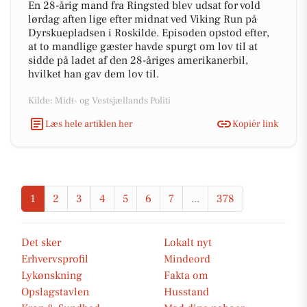
En 28-årig mand fra Ringsted blev udsat for vold
lørdag aften lige efter midnat ved Viking Run på
Dyrskuepladsen i Roskilde. Episoden opstod efter,
at to mandlige gæster havde spurgt om lov til at
sidde på ladet af den 28-åriges amerikanerbil,
hvilket han gav dem lov til.
Kilde: Midt- og Vestsjællands Politi
Læs hele artiklen her
Kopiér link
1
2
3
4
5
6
7
...
378
Det sker
Lokalt nyt
Erhvervsprofil
Mindeord
Lykønskning
Fakta om
Opslagstavlen
Husstand