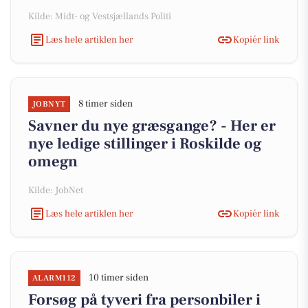
Kilde: Midt- og Vestsjællands Politi
Læs hele artiklen her
Kopiér link
8 timer siden
JOBNYT
Savner du nye græsgange? - Her er
nye ledige stillinger i Roskilde og
omegn
Kilde: JobNet
Læs hele artiklen her
Kopiér link
10 timer siden
ALARM112
Forsøg på tyveri fra personbiler i