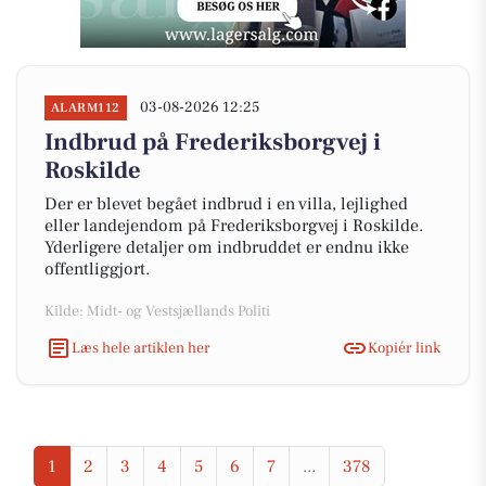
03-08-2026 12:25
ALARM112
Indbrud på Frederiksborgvej i
Roskilde
Der er blevet begået indbrud i en villa, lejlighed
eller landejendom på Frederiksborgvej i Roskilde.
Yderligere detaljer om indbruddet er endnu ikke
offentliggjort.
Kilde: Midt- og Vestsjællands Politi
Læs hele artiklen her
Kopiér link
1
2
3
4
5
6
7
...
378