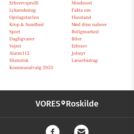
Erhvervsprofil
Mindeord
Lykønskning
Fakta om
Opslagstavlen
Husstand
Krop & Sundhed
Mød dine naboer
Sport
Boligmarked
Dagligvarer
Biler
Vejret
Erhverv
Alarm112
Jobnyt
Historisk
Læserbidrag
Kommunalvalg 2025
VORES
Roskilde