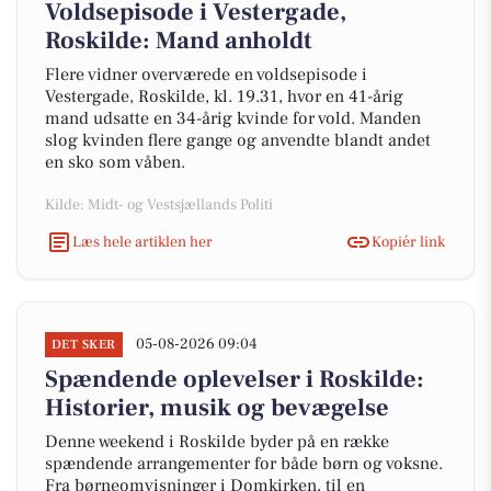
Voldsepisode i Vestergade,
Roskilde: Mand anholdt
Flere vidner overværede en voldsepisode i
Vestergade, Roskilde, kl. 19.31, hvor en 41-årig
mand udsatte en 34-årig kvinde for vold. Manden
slog kvinden flere gange og anvendte blandt andet
en sko som våben.
Kilde: Midt- og Vestsjællands Politi
Læs hele artiklen her
Kopiér link
05-08-2026 09:04
DET SKER
Spændende oplevelser i Roskilde:
Historier, musik og bevægelse
Denne weekend i Roskilde byder på en række
spændende arrangementer for både børn og voksne.
Fra børneomvisninger i Domkirken, til en