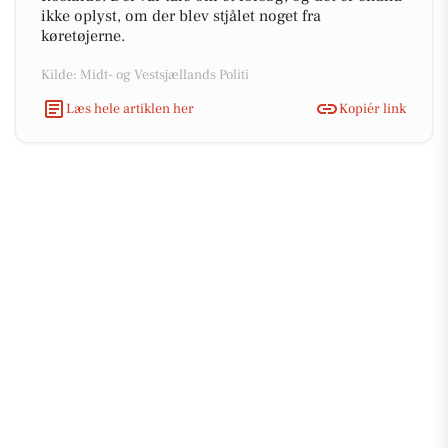
ikke oplyst, om der blev stjålet noget fra
køretøjerne.
Kilde: Midt- og Vestsjællands Politi
Læs hele artiklen her
Kopiér link