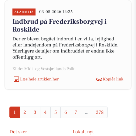
03-08-2026 12:25
ALARM112
Indbrud på Frederiksborgvej i
Roskilde
Der er blevet begået indbrud i en villa, lejlighed
eller landejendom på Frederiksborgvej i Roskilde.
Yderligere detaljer om indbruddet er endnu ikke
offentliggjort.
Kilde: Midt- og Vestsjællands Politi
Læs hele artiklen her
Kopiér link
1
2
3
4
5
6
7
...
378
Det sker
Lokalt nyt