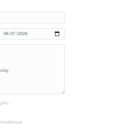
lgfri)
r bredformat