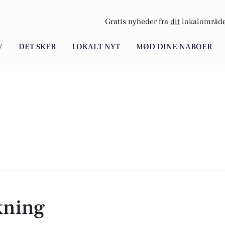
Gratis nyheder fra
dit
lokalområde
V
DET SKER
LOKALT NYT
MØD DINE NABOER
kning