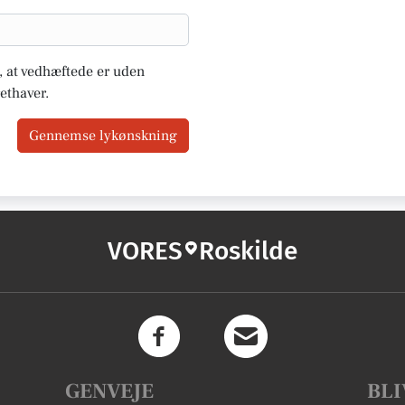
u, at vedhæftede er uden
ethaver.
Gennemse lykønskning
VORES
Roskilde
GENVEJE
BLI