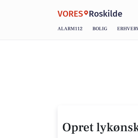
VORES
Roskilde
ALARM112
BOLIG
ERHVER
Opret lykøns