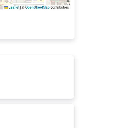
Leaflet
|
©
OpenStreetMap
contributors