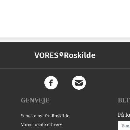
VORES
Roskilde
GENVEJE
BLI
Få l
Seneste nyt fra Roskilde
Email
Vores lokale erhverv