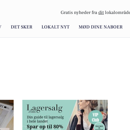
Gratis nyheder fra
dit
lokalområde
V
DET SKER
LOKALT NYT
MØD DINE NABOER