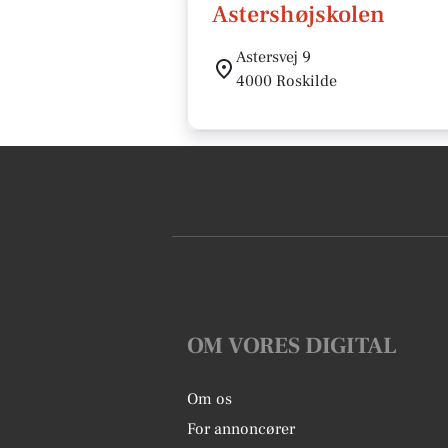
Astershøjskolen
Astersvej 9
4000 Roskilde
OM VORES DIGITAL
Om os
For annoncører