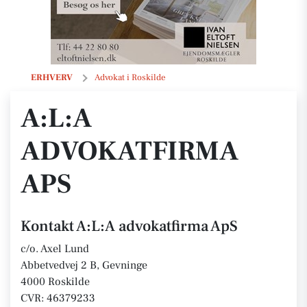
A:L:A advokatfirma ApS
ERHVERV
Advokat i Roskilde
A:L:A
ADVOKATFIRMA
APS
Kontakt A:L:A advokatfirma ApS
c/o. Axel Lund
Abbetvedvej 2 B, Gevninge
4000 Roskilde
CVR: 46379233