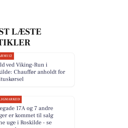
ST LÆSTE
TIKLER
ARM112
d ved Viking-Run i
ilde: Chauffør anholdt for
ituskørsel
LIGMARKED
legade 17A og 7 andre
ger er kommet til salg
e uge i Roskilde - se