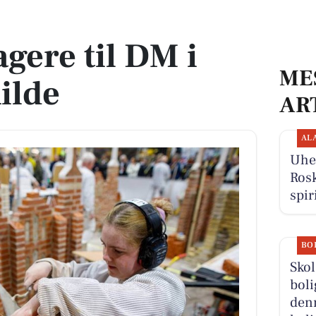
lde
gere til DM i
ME
kilde
AR
AL
Uhel
Rosk
spir
BO
Sko
boli
denn