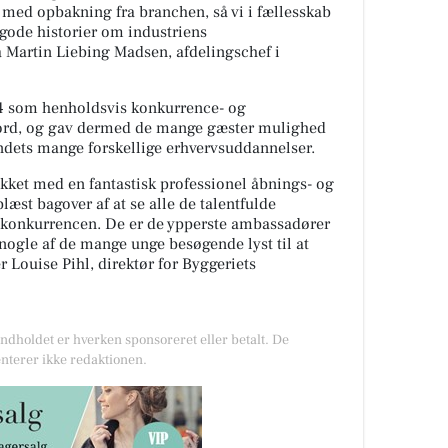
e med opbakning fra branchen, så vi i fællesskab
 gode historier om industriens
a Martin Liebing Madsen, afdelingschef i
24 som henholdsvis konkurrence- og
kord, og gav dermed de mange gæster mulighed
landets mange forskellige erhvervsuddannelser.
lykket med en fantastisk professionel åbnings- og
æst bagover af at se alle de talentfulde
er konkurrencen. De er de ypperste ambassadører
 nogle af de mange unge besøgende lyst til at
 Louise Pihl, direktør for Byggeriets
Indholdet er hverken sponsoreret eller betalt. De
nterer ikke redaktionen.