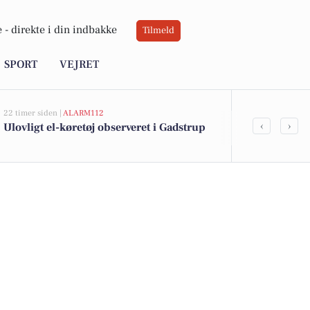
 -
direkte i din indbakke
Tilmeld
SPORT
VEJRET
22 timer siden |
ALARM112
07-08-2026 10:55
‹
›
Ulovligt el-køretøj observeret i Gadstrup
Savner du ny
ledige still