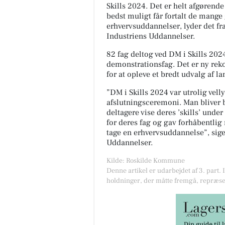
Skills 2024. Det er helt afgørend
bedst muligt får fortalt de mange
erhvervsuddannelser, lyder det fr
Industriens Uddannelser.
82 fag deltog ved DM i Skills 20
demonstrationsfag. Det er ny re
for at opleve et bredt udvalg af 
”DM i Skills 2024 var utrolig vel
afslutningsceremoni. Man bliver bl
deltagere vise deres ’skills’ und
for deres fag og gav forhåbentlig
tage en erhvervsuddannelse”, siger
Uddannelser.
Kilde: Roskilde Kommune
Denne artikel er udarbejdet af 3. part. 
holdninger, der måtte fremgå, repræse