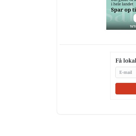
Få loka
Email