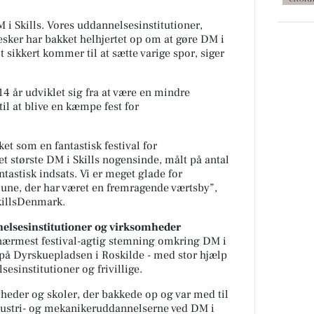
M i Skills. Vores uddannelsesinstitutioner,
sker har bakket helhjertet op om at gøre DM i
lt sikkert kommer til at sætte varige spor, siger
14 år udviklet sig fra at være en mindre
til at blive en kæmpe fest for
et som en fantastisk festival for
t største DM i Skills nogensinde, målt på antal
ntastisk indsats. Vi er meget glade for
e, der har været en fremragende værtsby”,
SkillsDenmark.
elsesinstitutioner og virksomheder
 nærmest festival-agtig stemning omkring DM i
d på Dyrskuepladsen i Roskilde - med stor hjælp
esinstitutioner og frivillige.
mheder og skoler, der bakkede op og var med til
 industri- og mekanikeruddannelserne ved DM i