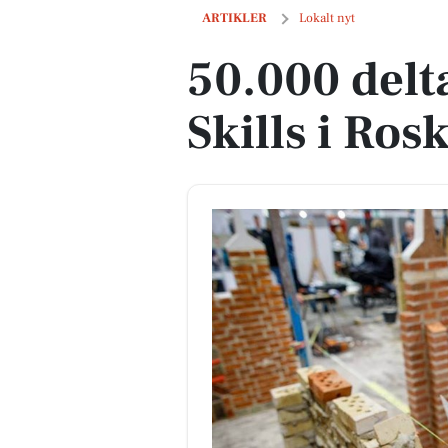
50.000 deltagere til DM i Skills i Roski
ARTIKLER
Lokalt nyt
50.000 delta
Skills i Ros