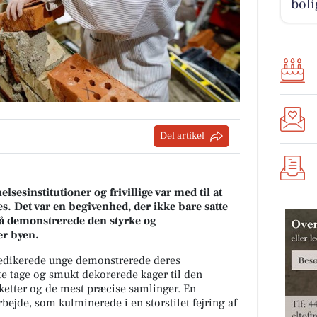
boli
Del artikel
esinstitutioner og frivillige var med til at
es. Det var en begivenhed, der ikke bare satte
så demonstrerede den styrke og
er byen.
edikerede unge demonstrerede deres
te tage og smukt dekorerede kager til den
uketter og de mest præcise samlinger. En
bejde, som kulminerede i en storstilet fejring af