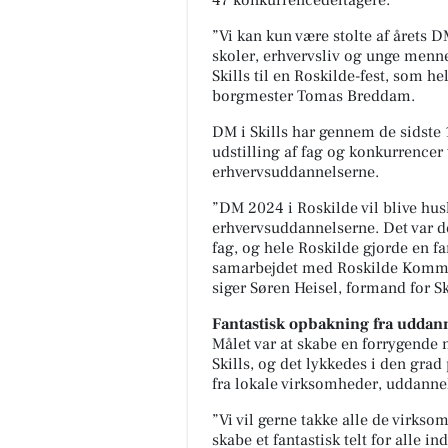
47 konkurrencedeltagere.
”Vi kan kun være stolte af årets D
skoler, erhvervsliv og unge menne
Skills til en Roskilde-fest, som he
borgmester Tomas Breddam.
DM i Skills har gennem de sidste 
udstilling af fag og konkurrencer 
erhvervsuddannelserne.
”DM 2024 i Roskilde vil blive husk
erhvervsuddannelserne. Det var de
fag, og hele Roskilde gjorde en fa
samarbejdet med Roskilde Kommun
siger Søren Heisel, formand for 
Fantastisk opbakning fra uddann
Målet var at skabe en forrygende
Skills, og det lykkedes i den gra
fra lokale virksomheder, uddannels
”Vi vil gerne takke alle de virkso
skabe et fantastisk telt for alle