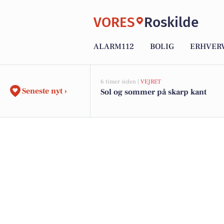
VORES
Roskilde
ALARM112
BOLIG
ERHVER
6 timer siden |
VEJRET
Seneste nyt ›
Sol og sommer på skarp kant