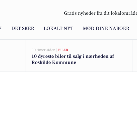
Gratis nyheder fra
dit
lokalområde
V
DET SKER
LOKALT NYT
MØD DINE NABOER
20 timer siden |
BILER
10 dyreste biler til salg i nærheden af
Roskilde Kommune