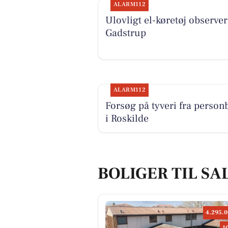
ALARM112
Ulovligt el-køretøj observer
Gadstrup
ALARM112
Forsøg på tyveri fra personb
i Roskilde
BOLIGER TIL SA
4.295.0
1