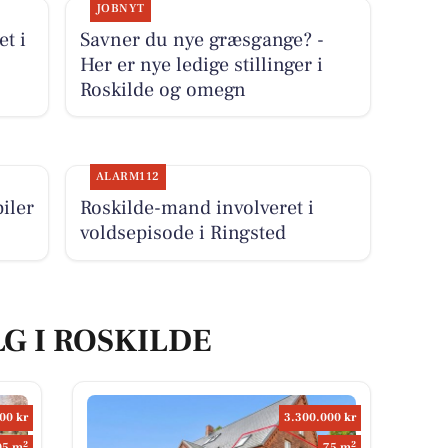
JOBNYT
et i
Savner du nye græsgange? -
Her er nye ledige stillinger i
Roskilde og omegn
ALARM112
iler
Roskilde-mand involveret i
voldsepisode i Ringsted
LG I ROSKILDE
00 kr
3.300.000 kr
2
2
05 m
75 m