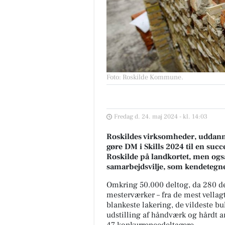
Foto: Roskilde Kommune
.
Fredag d. 24. maj 2024 - kl. 14:03
Roskildes virksomheder, uddannels
gøre DM i Skills 2024 til en succ
Roskilde på landkortet, men og
samarbejdsvilje, som kendetegn
Omkring 50.000 deltog, da 280 d
mesterværker – fra de mest vellag
blankeste lakering, de vildeste b
udstilling af håndværk og hårdt ar