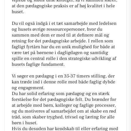
vejlede og støtte dine kolleger, så vi sammen sikrer,
at den pædagogiske praksis er af høj kvalitet i hele
huset.
Du vil også indgå i et tæt samarbejde med ledelsen
og husets øvrige ressourcepersoner, hvor du
sammen med dem er med til at definere mål og
retning for det pædagogiske arbejde. I rollen som
fagligt fyrtårn har du en unik mulighed for både at
være tæt på børnene i dagligdagen og samtidig
spille en central rolle i den strategiske udvikling af
husets faglige fundament.
Vi søger en pædagog i en 35-37 timers stilling, der
kan træde ind i denne rolle med både faglig dybde
og engagement.
Du har solid erfaring som pædagog og en stærk
forståelse for det pædagogiske felt. Du brænder for
at arbejde med børn, kolleger og faglige processer,
og du motiveres af samarbejdet om at skabe en rød
tråd, som skaber tryghed, trivsel og læring for alle
børn i huset.
Hvis du desuden har kendskab til eller erfaring med