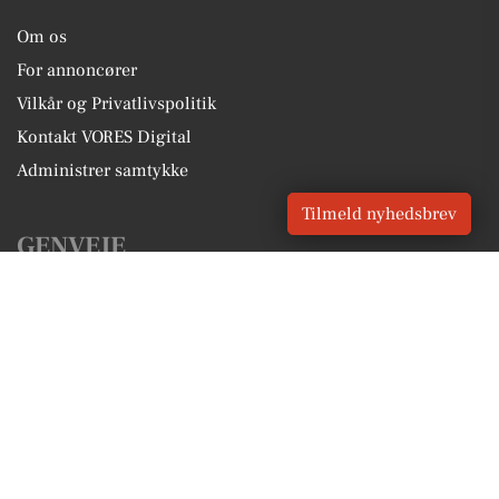
Om os
For annoncører
Vilkår og Privatlivspolitik
Kontakt VORES Digital
Administrer samtykke
Tilmeld nyhedsbrev
GENVEJE
Seneste nyt fra Roskilde
Vores lokale erhverv
Kalenderen for Roskilde
Fakta om Roskilde
Erhvervsartikler
Roskilde Kommune