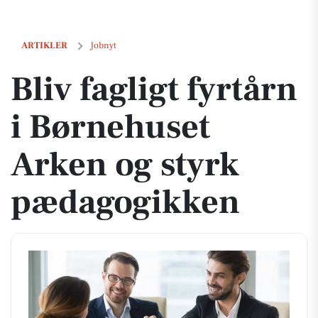
Bliv fagligt fyrtårn i Børnehuset Arken og styrk pædagogikken
ARTIKLER
Jobnyt
Bliv fagligt fyrtårn
i Børnehuset
Arken og styrk
pædagogikken