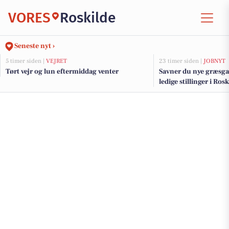
VORES
Roskilde
Seneste nyt ›
5 timer siden |
VEJRET
23 timer siden |
JOBNYT
Tørt vejr og lun eftermiddag venter
Savner du nye græsga
ledige stillinger i Ro