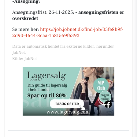
-Ansøgning:
Ansøgningsfrist: 26-11-2025;
- ansøgningsfristen er
overskredet
Se mere her:
https://job.jobnet.dk/find-job/03fe8b9f-
2d90-4644-8caa-1b81569f6392
Data er automatisk hentet fra eksterne kilder, herunder
JobNet.
Kilde: JobNet