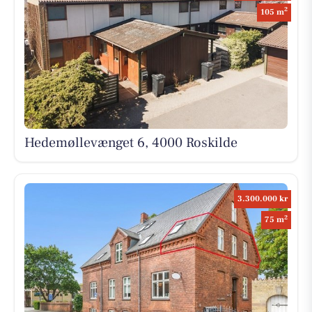
2
105 m
Hedemøllevænget 6, 4000 Roskilde
3.300.000 kr
2
75 m