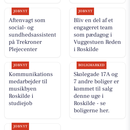
JOBNYT
JOBNYT
Aftenvagt som
Bliv en del af et
social- og
engageret team
sundhedsassistent
som pædagog i
på Trekroner
Vuggestuen Reden
Plejecenter
i Roskilde
JOBNYT
BOLIGMARKED
Kommunikations
Skolegade 17A og
medarbejder til
7 andre boliger er
musikbyen
kommet til salg
Roskilde i
denne uge i
studiejob
Roskilde - se
boligerne her.
JOBNYT