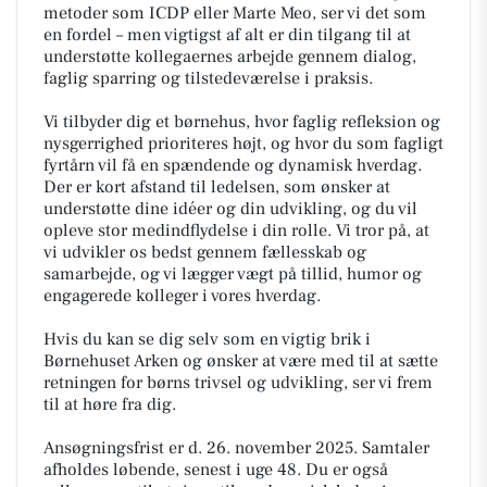
metoder som ICDP eller Marte Meo, ser vi det som
en fordel – men vigtigst af alt er din tilgang til at
understøtte kollegaernes arbejde gennem dialog,
faglig sparring og tilstedeværelse i praksis.
Vi tilbyder dig et børnehus, hvor faglig refleksion og
nysgerrighed prioriteres højt, og hvor du som fagligt
fyrtårn vil få en spændende og dynamisk hverdag.
Der er kort afstand til ledelsen, som ønsker at
understøtte dine idéer og din udvikling, og du vil
opleve stor medindflydelse i din rolle. Vi tror på, at
vi udvikler os bedst gennem fællesskab og
samarbejde, og vi lægger vægt på tillid, humor og
engagerede kolleger i vores hverdag.
Hvis du kan se dig selv som en vigtig brik i
Børnehuset Arken og ønsker at være med til at sætte
retningen for børns trivsel og udvikling, ser vi frem
til at høre fra dig.
Ansøgningsfrist er d. 26. november 2025. Samtaler
afholdes løbende, senest i uge 48. Du er også