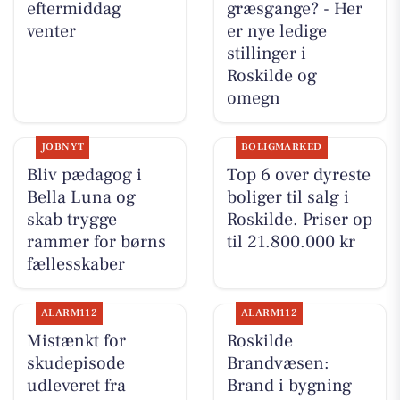
eftermiddag
græsgange? - Her
venter
er nye ledige
stillinger i
Roskilde og
omegn
JOBNYT
BOLIGMARKED
Bliv pædagog i
Top 6 over dyreste
Bella Luna og
boliger til salg i
skab trygge
Roskilde. Priser op
rammer for børns
til 21.800.000 kr
fællesskaber
ALARM112
ALARM112
Mistænkt for
Roskilde
skudepisode
Brandvæsen:
udleveret fra
Brand i bygning