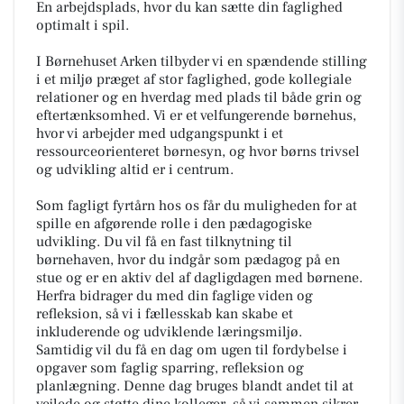
En arbejdsplads, hvor du kan sætte din faglighed
optimalt i spil.
I Børnehuset Arken tilbyder vi en spændende stilling
i et miljø præget af stor faglighed, gode kollegiale
relationer og en hverdag med plads til både grin og
eftertænksomhed. Vi er et velfungerende børnehus,
hvor vi arbejder med udgangspunkt i et
ressourceorienteret børnesyn, og hvor børns trivsel
og udvikling altid er i centrum.
Som fagligt fyrtårn hos os får du muligheden for at
spille en afgørende rolle i den pædagogiske
udvikling. Du vil få en fast tilknytning til
børnehaven, hvor du indgår som pædagog på en
stue og er en aktiv del af dagligdagen med børnene.
Herfra bidrager du med din faglige viden og
refleksion, så vi i fællesskab kan skabe et
inkluderende og udviklende læringsmiljø.
Samtidig vil du få en dag om ugen til fordybelse i
opgaver som faglig sparring, refleksion og
planlægning. Denne dag bruges blandt andet til at