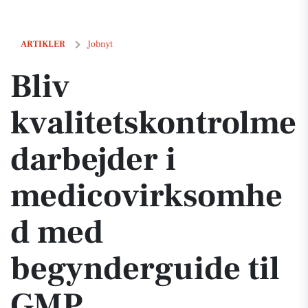
Bliv kvalitetskontrolmedarbejder i medicovirksomhed med begynder
ARTIKLER
Jobnyt
Bliv
kvalitetskontrolme
darbejder i
medicovirksomhe
d med
begynderguide til
GMP