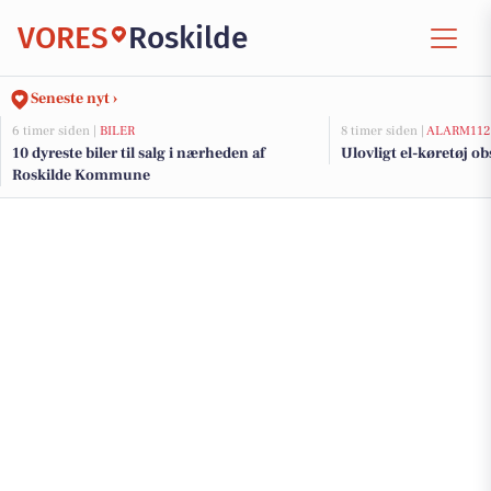
VORES
Roskilde
Seneste nyt ›
6 timer siden |
BILER
8 timer siden |
ALARM112
10 dyreste biler til salg i nærheden af
Ulovligt el-køretøj ob
Roskilde Kommune