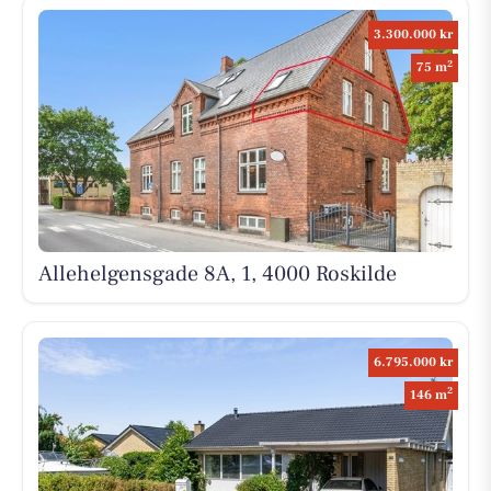
3.300.000 kr
2
75 m
Allehelgensgade 8A, 1, 4000 Roskilde
6.795.000 kr
2
146 m