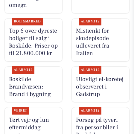
omegn
BOLIGMARKED
ALARM112
Top 6 over dyreste
Mistænkt for
boliger til salg i
skudepisode
Roskilde. Priser op
udleveret fra
til 21.800.000 kr
Italien
ALARM112
ALARM112
Roskilde
Ulovligt el-køretøj
Brandvæsen:
observeret i
Brand i bygning
Gadstrup
VEJRET
ALARM112
Tørt vejr og lun
Forsøg på tyveri
eftermiddag
fra personbiler i