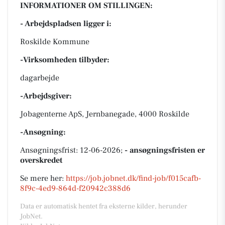
INFORMATIONER OM STILLINGEN:
- Arbejdspladsen ligger i:
Roskilde Kommune
-Virksomheden tilbyder:
dagarbejde
-Arbejdsgiver:
Jobagenterne ApS, Jernbanegade, 4000 Roskilde
-Ansøgning:
Ansøgningsfrist: 12-06-2026;
- ansøgningsfristen er
overskredet
Se mere her:
https://job.jobnet.dk/find-job/f015cafb-
8f9c-4ed9-864d-f20942c388d6
Data er automatisk hentet fra eksterne kilder, herunder
JobNet.