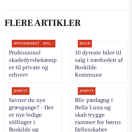
FLERE ARTIKLER
SPONSORERET
SPONSORERET INDHOLD
BILER
Professionel
10 dyreste biler til
skadedyrsbekæmp
salg i nærheden af
er til private og
Roskilde
erhverv
Kommune
JOBNYT
JOBNYT
Savner du nye
Bliv pædagog i
græsgange? - Her
Bella Luna og
er nye ledige
skab trygge
stillinger i
rammer for børns
Roskilde og
fællesskaber