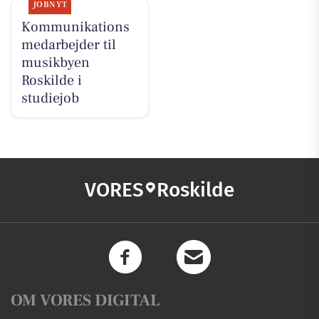
JOBNYT
Kommunikations
medarbejder til
musikbyen
Roskilde i
studiejob
VORES
Roskilde
OM VORES DIGITAL