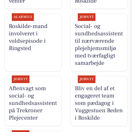
venter
Roskilde
ALARM112
JOBNYT
Roskilde-mand
Social- og
involveret i
sundhedsassistent
voldsepisode i
til nærværende
Ringsted
plejehjemsmiljø
med tværfagligt
samarbejde
JOBNYT
JOBNYT
Aftenvagt som
Bliv en del af et
social- og
engageret team
sundhedsassistent
som pædagog i
på Trekroner
Vuggestuen Reden
Plejecenter
i Roskilde