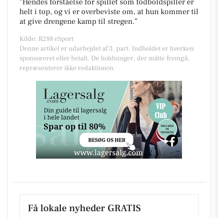
"Hendes forståelse for spillet som fodboldspiller er
helt i top, og vi er overbeviste om, at hun kommer til
at give drengene kamp til stregen.”
Kilde: R288 eSport
Denne artikel er udarbejdet af 3. part. Indholdet er hverken
sponsoreret eller betalt. De holdninger, der måtte fremgå,
repræsenterer ikke redaktionen.
Få lokale nyheder GRATIS