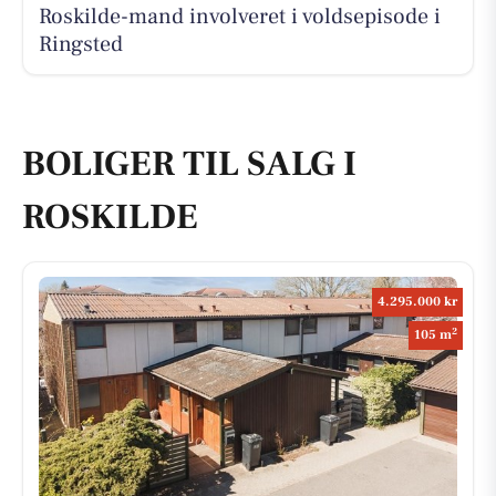
Roskilde-mand involveret i voldsepisode i
Ringsted
BOLIGER TIL SALG I
ROSKILDE
4.295.000 kr
2
105 m