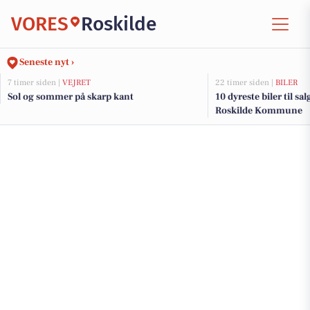
VORES
Roskilde
Seneste nyt ›
7 timer siden |
VEJRET
22 timer siden |
BILER
Sol og sommer på skarp kant
10 dyreste biler til sa
Roskilde Kommune