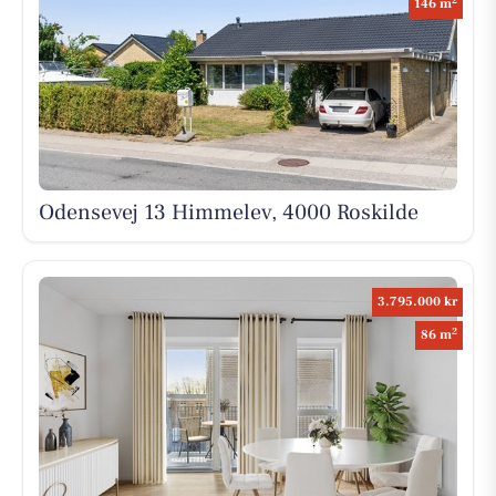
146 m
Odensevej 13 Himmelev, 4000 Roskilde
3.795.000 kr
2
86 m