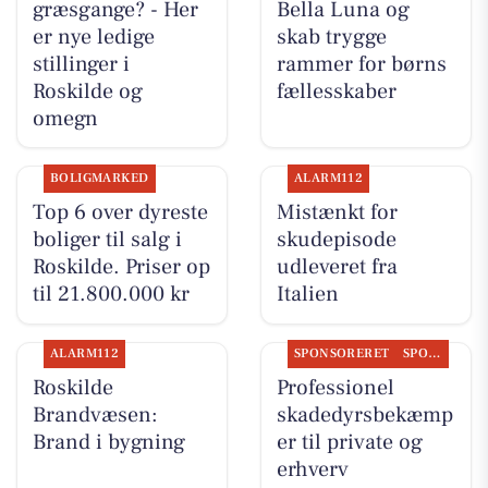
græsgange? - Her
Bella Luna og
er nye ledige
skab trygge
stillinger i
rammer for børns
Roskilde og
fællesskaber
omegn
BOLIGMARKED
ALARM112
Top 6 over dyreste
Mistænkt for
boliger til salg i
skudepisode
Roskilde. Priser op
udleveret fra
til 21.800.000 kr
Italien
ALARM112
SPONSORERET
SPONSORERET INDHOLD
Roskilde
Professionel
Brandvæsen:
skadedyrsbekæmp
Brand i bygning
er til private og
erhverv