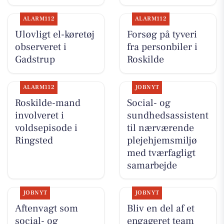
ALARM112
ALARM112
Ulovligt el-køretøj
Forsøg på tyveri
observeret i
fra personbiler i
Gadstrup
Roskilde
ALARM112
JOBNYT
Roskilde-mand
Social- og
involveret i
sundhedsassistent
voldsepisode i
til nærværende
Ringsted
plejehjemsmiljø
med tværfagligt
samarbejde
JOBNYT
JOBNYT
Aftenvagt som
Bliv en del af et
social- og
engageret team