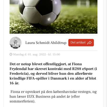
Laura Schmidt Abildtrup
Del artikel
Mandag d. 01. aug. 2022 - kl. 15:00
Det er netop blevet offentliggjort, at Fiona
Frydendal har skrevet kontrakt med R288 eSport (i
Fredericia), og derved bliver hun den allerførste
kvindlige FIFA-spiller i Danmark i en alder af blot
16 år.
Fiona er opvokset på den københavnske vestegn, og
hun læser EUX Business på andet år (efter
sommerferien).