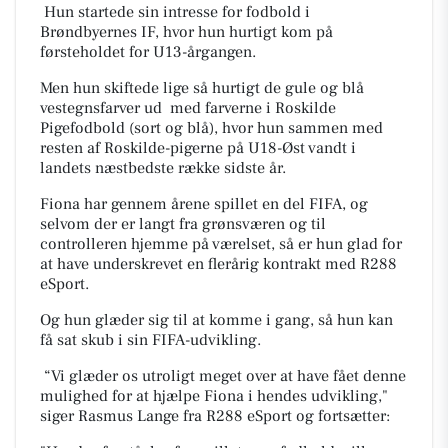
Hun startede sin intresse for fodbold i
Brøndbyernes IF, hvor hun hurtigt kom på
førsteholdet for U13-årgangen.
Men hun skiftede lige så hurtigt de gule og blå
vestegnsfarver ud med farverne i Roskilde
Pigefodbold (sort og blå), hvor hun sammen med
resten af Roskilde-pigerne på U18-Øst vandt i
landets næstbedste række sidste år.
Fiona har gennem årene spillet en del FIFA, og
selvom der er langt fra grønsværen og til
controlleren hjemme på værelset, så er hun glad for
at have underskrevet en flerårig kontrakt med R288
eSport.
Og hun glæder sig til at komme i gang, så hun kan
få sat skub i sin FIFA-udvikling.
“Vi glæder os utroligt meget over at have fået denne
mulighed for at hjælpe Fiona i hendes udvikling,"
siger Rasmus Lange fra R288 eSport og fortsætter: