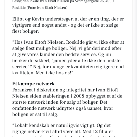
Besøg den lokale Ivan Eltoft Nielsen på Skomagergade 25, 4000
Roskilde (Foto: Ivan Eltoft Nielsen)
Elliot og Kevin understreger, at der er én ting, der er
vigtigere end noget andet - og det er ikke at sælge
flest boliger:
“Hos Ivan Eltoft Nielsen, Roskilde går vi ikke efter at
sælge flest mulige boliger. Nej, vi går derimod efter
at give vores kunder den bedste service. Og nu
tænker du sikkert, "jamen yder alle ikke den bedste
service”? Nej, for mange er kvantiteten vigtigere end
kvaliteten. Men ikke hos os!”
Et kæmpe netværk
Forankret i diskretion og integritet har Ivan Eltoft
Nielsen siden etableringen i 2008 opbygget et af de
største netværk inden for salg af boliger. Det
omfattende netværk udnyttes også uanset, hvor
boligen er sat til salg.
“Lokalt kendskab er naturligvis vigtigt. Og det
rigtige netværk vil altid være alt.
Med 12 filialer