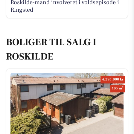
Roskilde-mand involveret i voldsepisode i
Ringsted
BOLIGER TIL SALG I
ROSKILDE
4.295.000 kr
2
105 m