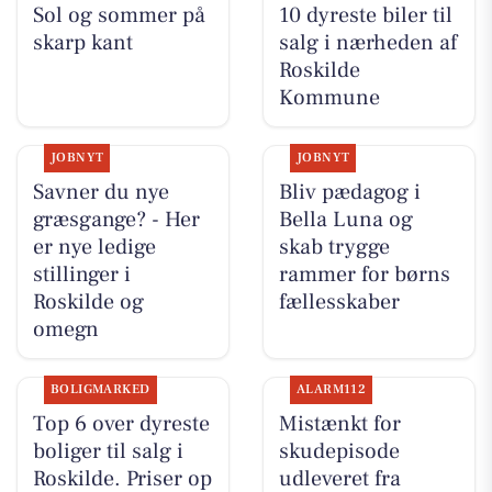
Sol og sommer på
10 dyreste biler til
skarp kant
salg i nærheden af
Roskilde
Kommune
JOBNYT
JOBNYT
Savner du nye
Bliv pædagog i
græsgange? - Her
Bella Luna og
er nye ledige
skab trygge
stillinger i
rammer for børns
Roskilde og
fællesskaber
omegn
BOLIGMARKED
ALARM112
Top 6 over dyreste
Mistænkt for
boliger til salg i
skudepisode
Roskilde. Priser op
udleveret fra