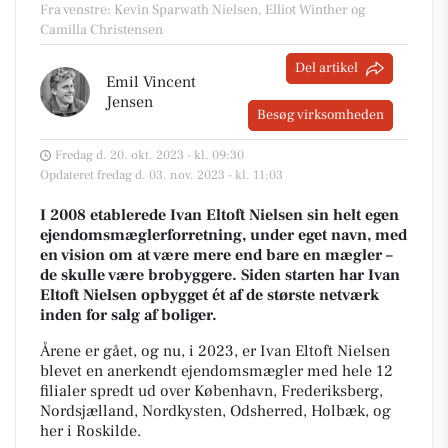
Fra venstre: Kevin Sparwath Nielsen, Elliot Winther og
Camilla Christensen
Del artikel
Emil Vincent
Jensen
Besøg virksomheden
Fredag d. 20. okt. 2023 - kl. 09:30
Opdateret fredag d. 03. nov. 2023 - kl. 11:03
I 2008 etablerede Ivan Eltoft Nielsen sin helt egen
ejendomsmæglerforretning, under eget navn, med
en vision om at være mere end bare en mægler –
de skulle være brobyggere. Siden starten har Ivan
Eltoft Nielsen opbygget ét af de største netværk
inden for salg af boliger.
Årene er gået, og nu, i 2023, er Ivan Eltoft Nielsen
blevet en anerkendt ejendomsmægler med hele 12
filialer spredt ud over København, Frederiksberg,
Nordsjælland, Nordkysten, Odsherred, Holbæk, og
her i Roskilde.