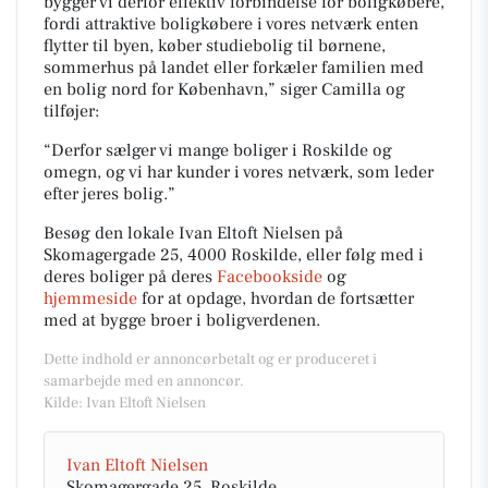
bygger vi derfor effektiv forbindelse for boligkøbere,
fordi attraktive boligkøbere i vores netværk enten
flytter til byen, køber studiebolig til børnene,
sommerhus på landet eller forkæler familien med
en bolig nord for København,” siger Camilla og
tilføjer:
“Derfor sælger vi mange boliger i Roskilde og
omegn, og vi har kunder i vores netværk, som leder
efter jeres bolig.”
Besøg den lokale Ivan Eltoft Nielsen på
Skomagergade 25, 4000 Roskilde, eller følg med i
deres boliger på deres
Facebookside
og
hjemmeside
for at opdage, hvordan de fortsætter
med at bygge broer i boligverdenen.
Dette indhold er annoncørbetalt og er produceret i
samarbejde med en annoncør.
Kilde: Ivan Eltoft Nielsen
Ivan Eltoft Nielsen
Skomagergade 25, Roskilde