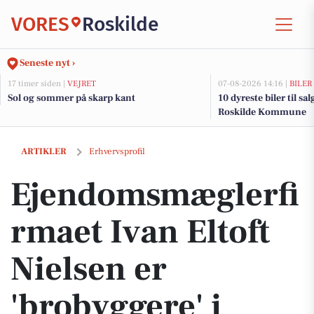
VORES
Roskilde
Seneste nyt ›
17 timer siden |
VEJRET
07-08-2026 14:16 |
BILER
Sol og sommer på skarp kant
10 dyreste biler til sa
Roskilde Kommune
Ejendomsmæglerfirmaet Ivan Eltoft Nielsen er 'brobyggere' i boligver
ARTIKLER
Erhvervsprofil
Ejendomsmæglerfi
rmaet Ivan Eltoft
Nielsen er
'brobyggere' i