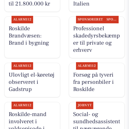
til 21.800.000 kr
Italien
ALARM112
SPONSORERET
SPONSORERET INDHOLD
Roskilde
Professionel
Brandvæsen:
skadedyrsbekæmp
Brand i bygning
er til private og
erhverv
ALARM112
ALARM112
Ulovligt el-køretøj
Forsøg på tyveri
observeret i
fra personbiler i
Gadstrup
Roskilde
ALARM112
JOBNYT
Roskilde-mand
Social- og
involveret i
sundhedsassistent
voldsepisode i
til nærværende