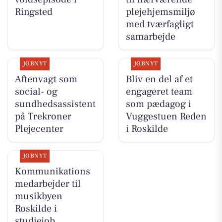
Ringsted
plejehjemsmiljø
med tværfagligt
samarbejde
JOBNYT
JOBNYT
Aftenvagt som
Bliv en del af et
social- og
engageret team
sundhedsassistent
som pædagog i
på Trekroner
Vuggestuen Reden
Plejecenter
i Roskilde
JOBNYT
Kommunikations
medarbejder til
musikbyen
Roskilde i
studiejob