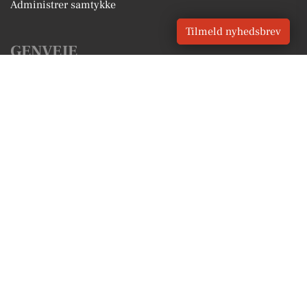
Administrer samtykke
Tilmeld nyhedsbrev
GENVEJE
Seneste nyt fra Roskilde
Vores lokale erhverv
Kalenderen for Roskilde
Fakta om Roskilde
Erhvervsartikler
Roskilde Kommune
Få en gratis salgsvurdering
Sponsoreret indhold
Vores Digital © 2026