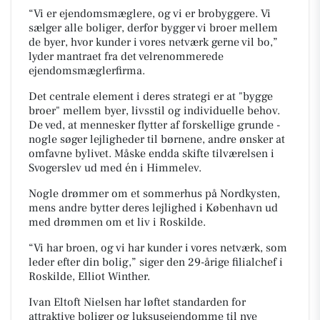
“Vi er ejendomsmæglere, og vi er brobyggere. Vi
sælger alle boliger, derfor bygger vi broer mellem
de byer, hvor kunder i vores netværk gerne vil bo,”
lyder mantraet fra det velrenommerede
ejendomsmæglerfirma.
Det centrale element i deres strategi er at "bygge
broer" mellem byer, livsstil og individuelle behov.
De ved, at mennesker flytter af forskellige grunde -
nogle søger lejligheder til børnene, andre ønsker at
omfavne bylivet. Måske endda skifte tilværelsen i
Svogerslev ud med én i Himmelev.
Nogle drømmer om et sommerhus på Nordkysten,
mens andre bytter deres lejlighed i København ud
med drømmen om et liv i Roskilde.
“Vi har broen, og vi har kunder i vores netværk, som
leder efter din bolig,” siger den 29-årige filialchef i
Roskilde, Elliot Winther.
Ivan Eltoft Nielsen har løftet standarden for
attraktive boliger og luksusejendomme til nye