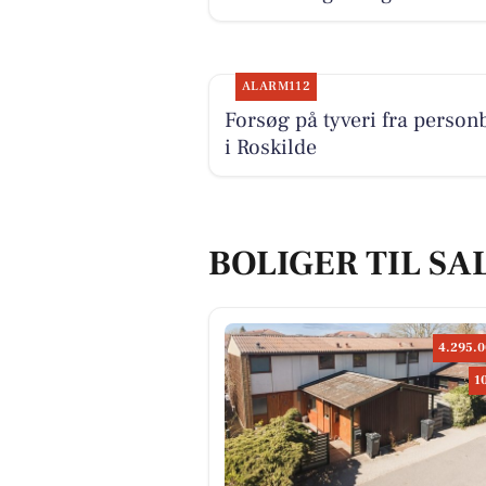
ALARM112
Forsøg på tyveri fra personb
i Roskilde
BOLIGER TIL SA
4.295.0
1