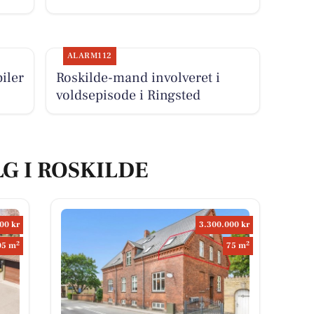
ALARM112
iler
Roskilde-mand involveret i
voldsepisode i Ringsted
LG I ROSKILDE
00 kr
3.300.000 kr
2
2
05 m
75 m