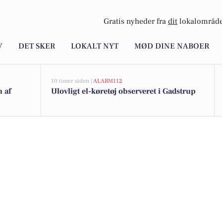
Gratis nyheder fra
dit
lokalområde
V
DET SKER
LOKALT NYT
MØD DINE NABOER
10 timer siden |
ALARM112
n af
Ulovligt el-køretøj observeret i Gadstrup