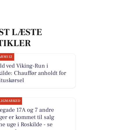
ST LÆSTE
TIKLER
ARM112
d ved Viking-Run i
ilde: Chauffør anholdt for
ituskørsel
LIGMARKED
legade 17A og 7 andre
ger er kommet til salg
e uge i Roskilde - se