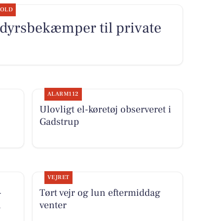
HOLD
edyrsbekæmper til private
ALARM112
Ulovligt el-køretøj observeret i
Gadstrup
VEJRET
-
Tørt vejr og lun eftermiddag
i
venter