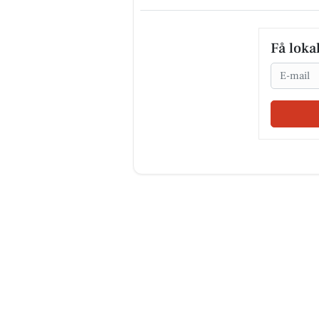
Få loka
Email