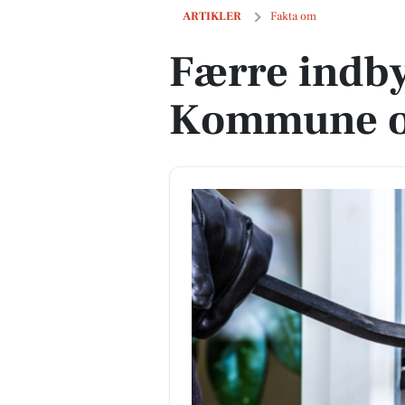
Færre indbyggere i Roskilde Kommune
ARTIKLER
Fakta om
Færre indby
Kommune op