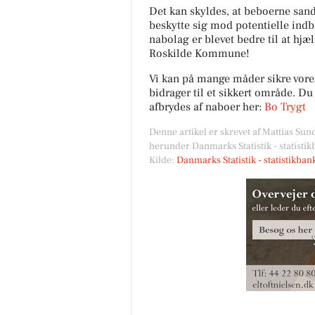
Det kan skyldes, at beboerne sands
beskytte sig mod potentielle indb
nabolag er blevet bedre til at hjæ
Roskilde Kommune!
Vi kan på mange måder sikre vor
bidrager til et sikkert område. D
afbrydes af naboer her:
Bo Trygt
Denne artikel er skrevet af Mattias Sun
herunder Danmarks Statistik - statisti
Kilde:
Danmarks Statistik - statistikba