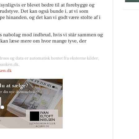
ynligvis er blevet bedre til at forebygge og
rudstyve. Det kan også bunde i, at vi som
lpe hinanden, og det kan vi godt være stolte af i
es nabolag mod indbrud, hvis vi står sammen og
u kan læse mere om hvor mange tyve, der
droos og data er automatisk hentet fra eksterne kilder,
kbanken.dk.
nken.dk