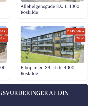
Allehelgensgade 8A, 1, 4000
Roskilde
00 kr
2.245.000 kr
2
2
46 m
78 m
000
Ejboparken 29, st th, 4000
Roskilde
LGSVURDERINGER AF DIN