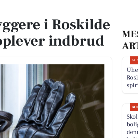
 oplever indbrud
ggere i Roskilde
ME
lever indbrud
AR
AL
Uhel
Rosk
spir
BO
Sko
boli
denn