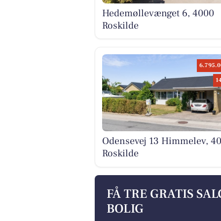
Hedemøllevænget 6, 4000
Roskilde
6.795.0
1
Odensevej 13 Himmelev, 4
Roskilde
FÅ TRE GRATIS SA
BOLIG