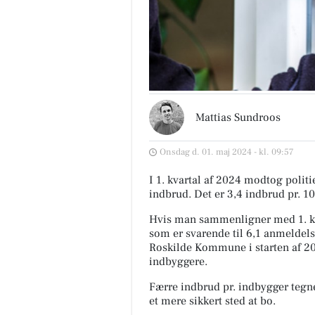
Mattias Sundroos
Onsdag d. 01. maj 2024 - kl. 09:57
I 1. kvartal af 2024 modtog poli
indbrud. Det er 3,4 indbrud pr. 1
Hvis man sammenligner med 1. kva
som er svarende til 6,1 anmeldels
Roskilde Kommune i starten af 20
indbyggere.
Færre indbrud pr. indbygger tegne
et mere sikkert sted at bo.