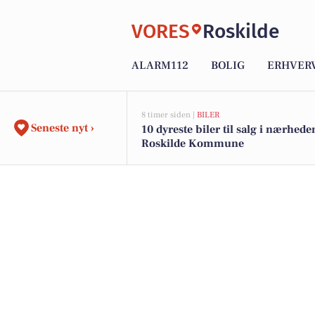
VORES
Roskilde
ALARM112
BOLIG
ERHVER
8 timer siden |
BILER
Seneste nyt ›
10 dyreste biler til salg i nærhede
Roskilde Kommune