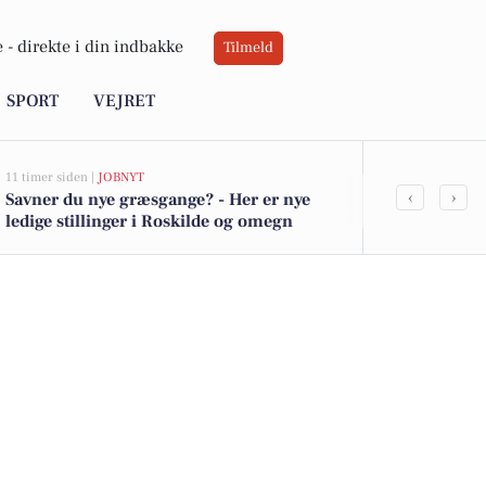
 -
direkte i din indbakke
Tilmeld
SPORT
VEJRET
11 timer siden |
JOBNYT
17 timer siden |
V
‹
›
Savner du nye græsgange? - Her er nye
Tørt vejr og
ledige stillinger i Roskilde og omegn