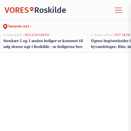
VORES
Roskilde
Seneste nyt ›
1 time siden |
BOLIGMARKED
2 timer siden |
DET SKER
Stenkær 5 og 1 anden boliger er kommet til
Ugens begivenheder i
salg denne uge i Roskilde - se boligerne her.
byvandringer, film, 