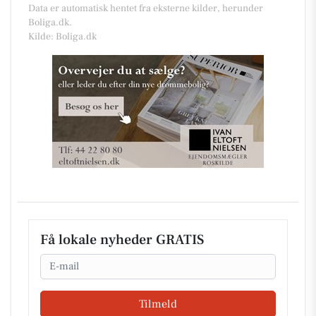
Data er automatisk hentet fra eksterne kilder, herunder
Boliga.dk.
Kilde: Boliga.dk
Få lokale nyheder GRATIS
Email
Tilmeld