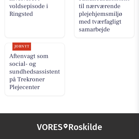
voldsepisode i
til nærværende
Ringsted
plejehjemsmiljø
med tværfagligt
samarbejde
JOBNYT
Aftenvagt som
social- og
sundhedsassistent
på Trekroner
Plejecenter
VORES
Roskilde