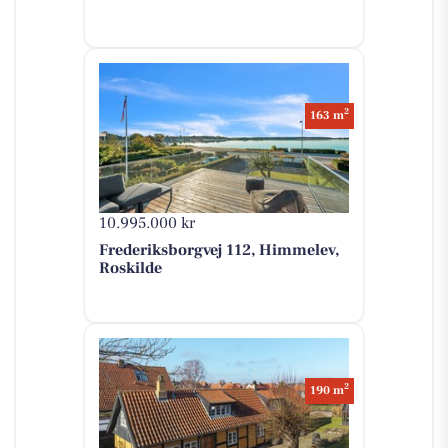
2
163 m
10.995.000 kr
Frederiksborgvej 112, Himmelev,
Roskilde
2
190 m