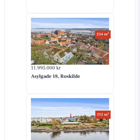
2
234 m
11.995.000 kr
Asylgade 18, Roskilde
2
212 m