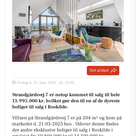
Del artikel
Fredag d. 21. mar. 2025 - kl. 13:05
Strandgårdsvej 7 er netop kommet til salg til hele
13.995.000 kr, hvilket gør den til en af de dyreste
boliger til salg i Roskilde.
Villaen på Strandgårdsvej 7 er på 204 m² og kom på
markedet d. 21-03-2025 hos . Udover denne findes
der andre eksklusive boliger til salg i Roskilde i
prislejet fra 10.800.000 kr til 14.500.000 kr.