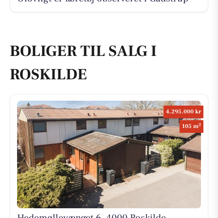
BOLIGER TIL SALG I
ROSKILDE
4.295.000 kr
2
105 m
Hedemøllevænget 6, 4000 Roskilde