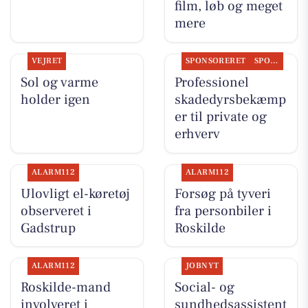
film, løb og meget
mere
VEJRET
SPONSORERET
SPONSORERET INDHOLD
Sol og varme
Professionel
holder igen
skadedyrsbekæmp
er til private og
erhverv
ALARM112
ALARM112
Ulovligt el-køretøj
Forsøg på tyveri
observeret i
fra personbiler i
Gadstrup
Roskilde
ALARM112
JOBNYT
Roskilde-mand
Social- og
involveret i
sundhedsassistent