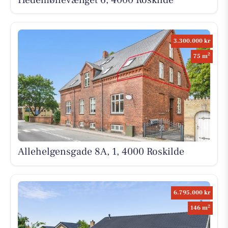
3.300.000 kr
2
75 m
Allehelgensgade 8A, 1, 4000 Roskilde
6.795.000 kr
2
146 m