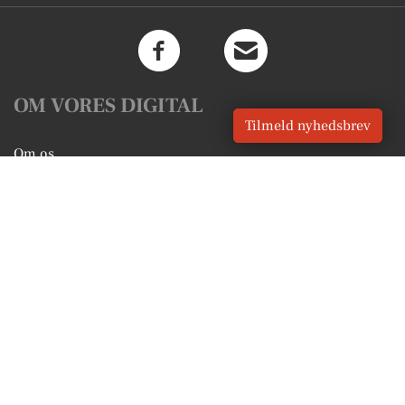
OM VORES DIGITAL
Tilmeld nyhedsbrev
Om os
For annoncører
Vilkår og Privatlivspolitik
Kontakt VORES Digital
Administrer samtykke
GENVEJE
Seneste nyt fra Roskilde
Vores lokale erhverv