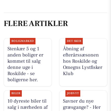
FLERE ARTIKLER
BOLIGMARKED
DET SKER
Stenkær 5 og 1
Åbning af
anden boliger er
efterårssæsonen
kommet til salg
hos Roskilde og
denne uge i
Omegns Lystfisker
Roskilde - se
Klub
boligerne her.
BILER
JOBNYT
10 dyreste biler til
Savner du nye
salg i nærheden af
græsgange? - Her