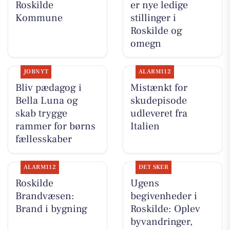
Roskilde
er nye ledige
Kommune
stillinger i
Roskilde og
omegn
JOBNYT
ALARM112
Bliv pædagog i
Mistænkt for
Bella Luna og
skudepisode
skab trygge
udleveret fra
rammer for børns
Italien
fællesskaber
ALARM112
DET SKER
Roskilde
Ugens
Brandvæsen:
begivenheder i
Brand i bygning
Roskilde: Oplev
byvandringer,