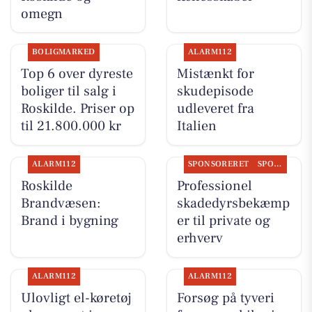
omegn
BOLIGMARKED
ALARM112
Top 6 over dyreste
Mistænkt for
boliger til salg i
skudepisode
Roskilde. Priser op
udleveret fra
til 21.800.000 kr
Italien
ALARM112
SPONSORERET
SPONSORERET INDHOLD
Roskilde
Professionel
Brandvæsen:
skadedyrsbekæmp
Brand i bygning
er til private og
erhverv
ALARM112
ALARM112
Ulovligt el-køretøj
Forsøg på tyveri