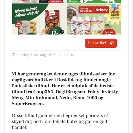
Del artikel
Søndag d. 02. aug. 2026 - kl. 16:04
Vi har gennemgået denne uges tilbudsaviser for
dagligvarebutikker i Roskilde og fundet nogle
fantastiske tilbud. Her er et udpluk af de bedste
tilbud fra Coop365, DagliBrugsen, Føtex, Kvickly,
Meny, Min Købmand, Netto, Rema 1000 og
SuperBrugsen.
Disse tilbud gælder i en begrænset periode, så
skynd dig ned i din lokale butik og gør en god
handel!