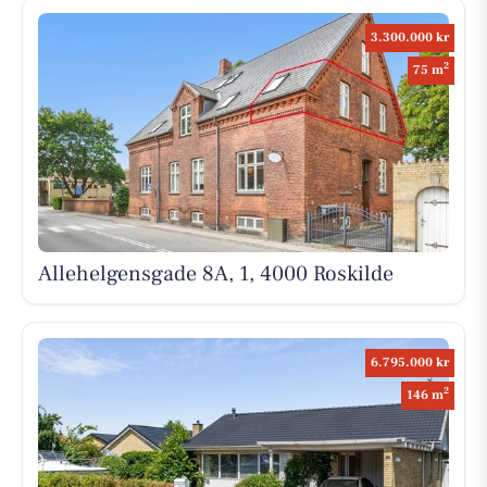
3.300.000 kr
2
75 m
Allehelgensgade 8A, 1, 4000 Roskilde
6.795.000 kr
2
146 m