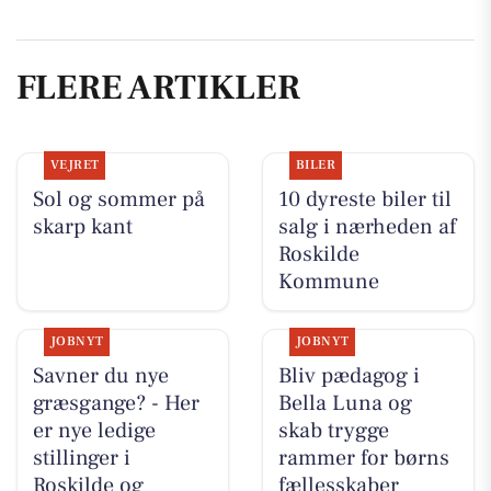
FLERE ARTIKLER
VEJRET
BILER
Sol og sommer på
10 dyreste biler til
skarp kant
salg i nærheden af
Roskilde
Kommune
JOBNYT
JOBNYT
Savner du nye
Bliv pædagog i
græsgange? - Her
Bella Luna og
er nye ledige
skab trygge
stillinger i
rammer for børns
Roskilde og
fællesskaber