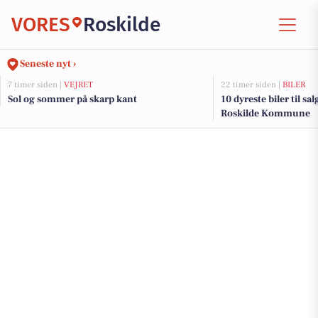
VORES
Roskilde
Seneste nyt ›
7 timer siden |
VEJRET
22 timer siden |
BILER
Sol og sommer på skarp kant
10 dyreste biler til sa
Roskilde Kommune