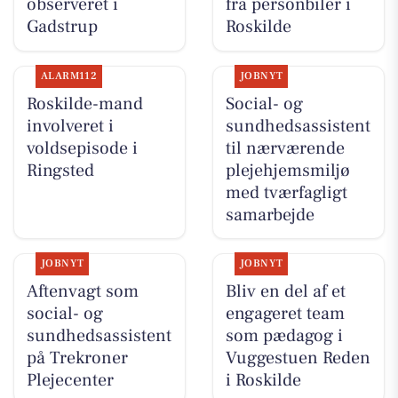
observeret i
fra personbiler i
Gadstrup
Roskilde
ALARM112
JOBNYT
Roskilde-mand
Social- og
involveret i
sundhedsassistent
voldsepisode i
til nærværende
Ringsted
plejehjemsmiljø
med tværfagligt
samarbejde
JOBNYT
JOBNYT
Aftenvagt som
Bliv en del af et
social- og
engageret team
sundhedsassistent
som pædagog i
på Trekroner
Vuggestuen Reden
Plejecenter
i Roskilde