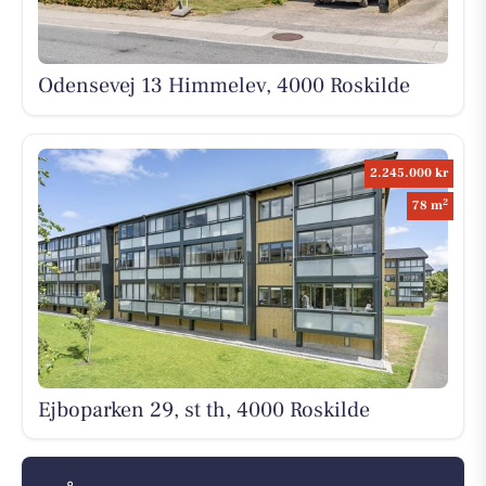
Odensevej 13 Himmelev, 4000 Roskilde
2.245.000 kr
2
78 m
Ejboparken 29, st th, 4000 Roskilde