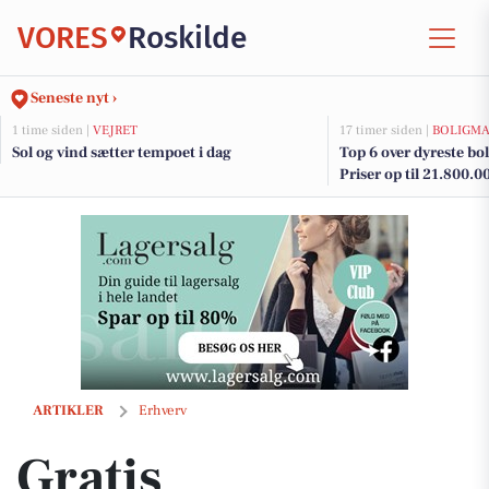
VORES
Roskilde
Seneste nyt ›
1 time siden |
VEJRET
17 timer siden |
BOLIGM
Sol og vind sætter tempoet i dag
Top 6 over dyreste boli
Priser op til 21.800.0
Gratis kæmpetrailere kommer til Roskilde
ARTIKLER
Erhverv
Gratis