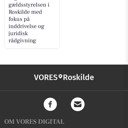
gældsstyrelsen i
Roskilde med
fokus på
inddrivelse og
juridisk
rådgivning
VORES
Roskilde
OM VORES DIGITAL