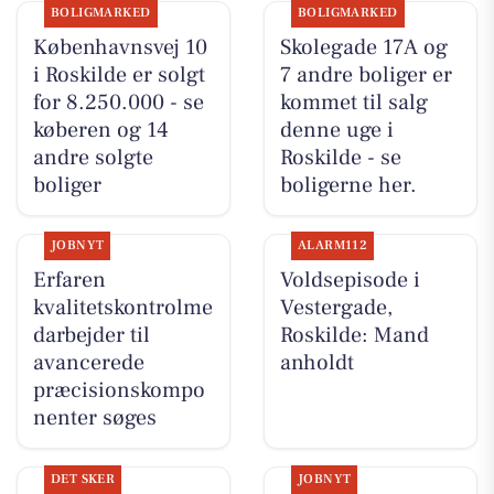
BOLIGMARKED
BOLIGMARKED
Københavnsvej 10
Skolegade 17A og
i Roskilde er solgt
7 andre boliger er
for 8.250.000 - se
kommet til salg
køberen og 14
denne uge i
andre solgte
Roskilde - se
boliger
boligerne her.
JOBNYT
ALARM112
Erfaren
Voldsepisode i
kvalitetskontrolme
Vestergade,
darbejder til
Roskilde: Mand
avancerede
anholdt
præcisionskompo
nenter søges
DET SKER
JOBNYT