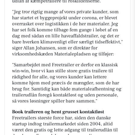
udlån af kæmpetrailere til roskildenserne.
"Jeg tror rigtig mange af vores private kunder, som
har startet et byggeprojekt under corona, er blevet
overrasket over logistikken i de her materialer. Jeg
har set folk komme tilbage fem gange i løbet af en
dag med sådan en lille haveaffaldstrailer, og det er
bare hverken klimavenligt eller særligt tidseffektivt,"
siger Allan Johansen, som er direktør for
virksomhedskæden Materialepladsen og tilføjer:
"Samarbejdet med Freetrailer er derfor en klassisk
win-win, hvor vi kan stille store gratis trailere til
rådighed for alle, og vores kunder kan lettere
komme hjem med præcis de mængder, som de har
brug for. Samtidig kan både materialeafhentning og
trailerudlån foregå kontaktløst og uden personale,
så vores løsninger spiller bare sammen."
Book traileren og hent grusset kontaktløst
Freetrailers største force har, siden den danske
startup indtog trailermarkedet siden 2004, altid
været den gratis og lette adgang til trailerudlån til