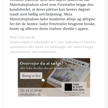
Materialepladsen såvel som Freetrailer begge den
kundefordel, at deres ydelser kan hentes døgnet
rundt med høflig selvbetjening. Mens
Materialepladsen lader kunderne afveje og afregne
for det de henter, lader Freetrailer brugerne booke,
hente og aflevere deres trailere direkte i appen.
Kilde: Epicent.dk
Denne artikel er udarbejdet af 3. part. Indholdet er hverken
sponsoreret eller betalt. De holdninger, der måtte fremgå,
repræsenterer ikke redaktionen.