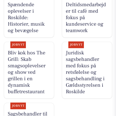
Spændende
Deltidsmedarbejd
oplevelser i
er til café med
Roskilde:
fokus på
Historier, musik
kundeservice og
og bevægelse
teamwork
JOBNYT
JOBNYT
Bliv kok hos The
Juridisk
Grill: Skab
sagsbehandler
smagsoplevelser
med fokus på
og show ved
retsfølelse og
grillen i en
sagsbehandling i
dynamisk
Gældsstyrelsen i
buffetrestaurant
Roskilde
JOBNYT
Sagsbehandler til