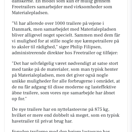
danskerne. En model som kun er mulig gennem
Freetrailers samarbejder med virksomheder som
Materialepladsen.
"Vi har allerede over 1000 trailere på vejene i
Danmark, men samarbejdet med Materialepladsen
bliver alligevel noget specielt. Sammen med dem får
vi mulighed for at stille nogle nye kæmpetrailere på
to aksler til rådighed," siger Philip Filipsen,
administrerende direktør hos Freetrailer og tilføjer:
"Det har selvfølgelig været nødvendigt at satse stort
med tanke på de materialer, som man typisk henter
på Materialepladsen, men det giver også nogle
unikke muligheder for alle forbrugerne i området, at
de nu får adgang til disse moderne og lasteffektive
åbne trailere, som vores nye samarbejde har åbnet
op for."
De nye trailere har en nyttelasteevne på 875 kg,
hvilket er mere end dobbelt så meget, som en typisk
havetrailer til privat brug har.
Foruden trailerne med den højere lasteevne har