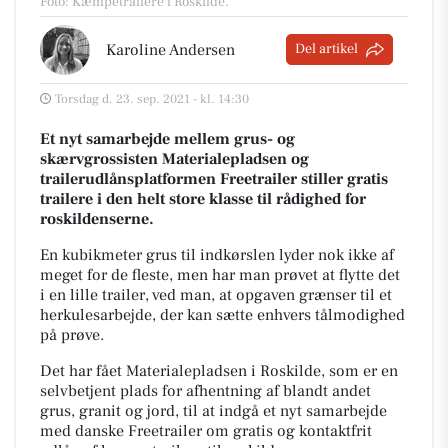
Foto: Kæmpetrailere i Roskilde
.
Karoline Andersen
Del artikel
Torsdag d. 23. sep. 2021 - kl. 14:30
Et nyt samarbejde mellem grus- og
skærvgrossisten Materialepladsen og
trailerudlånsplatformen Freetrailer stiller gratis
trailere i den helt store klasse til rådighed for
roskildenserne.
En kubikmeter grus til indkørslen lyder nok ikke af
meget for de fleste, men har man prøvet at flytte det
i en lille trailer, ved man, at opgaven grænser til et
herkulesarbejde, der kan sætte enhvers tålmodighed
på prøve.
Det har fået Materialepladsen i Roskilde, som er en
selvbetjent plads for afhentning af blandt andet
grus, granit og jord, til at indgå et nyt samarbejde
med danske Freetrailer om gratis og kontaktfrit