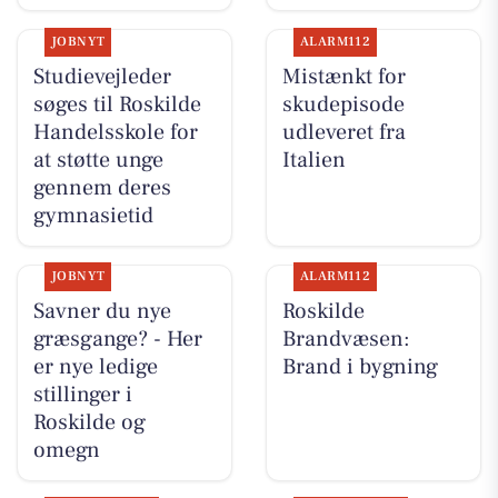
JOBNYT
ALARM112
Studievejleder
Mistænkt for
søges til Roskilde
skudepisode
Handelsskole for
udleveret fra
at støtte unge
Italien
gennem deres
gymnasietid
JOBNYT
ALARM112
Savner du nye
Roskilde
græsgange? - Her
Brandvæsen:
er nye ledige
Brand i bygning
stillinger i
Roskilde og
omegn