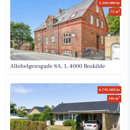
3.300.000 kr
2
75 m
Allehelgensgade 8A, 1, 4000 Roskilde
6.795.000 kr
2
146 m