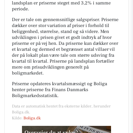
landsplan er priserne steget med 3,2% i samme
periode.
Der er tale om gennemsnitlige salgspriser. Priserne
dækker over stor variation af priser i forhold til
beliggenhed, størrelse, stand og så videre. Men
udviklingen i prisen givet et godt indtryk af hvor
priserne er på vej hen. Da priserne kun dækker over
et kvartal og dermed et begrænset antal villaer vil
der på lokalt plan være tale om større udsving fra
kvartal til kvartal. Priserne på landsplan fortæller
mere om prisudviklingen generelt på
boligmarkedet.
Priserne opdateres kvartalsmæssigt og Boliga
henter priserne fra Finans Danmarks
Boligmarkedsstatistik.
Data er automatisk hentet fra eksterne kilder, herunder
Boliga.dk.
Kilde:
Boliga.dk