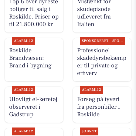
Top 6 over dyreste
Mistænkt for
boliger til salg i
skudepisode
Roskilde. Priser op
udleveret fra
til 21.800.000 kr
Italien
ALARM112
SPONSORERET
SPONSORERET INDHOLD
Roskilde
Professionel
Brandvæsen:
skadedyrsbekæmp
Brand i bygning
er til private og
erhverv
ALARM112
ALARM112
Ulovligt el-køretøj
Forsøg på tyveri
observeret i
fra personbiler i
Gadstrup
Roskilde
ALARM112
JOBNYT