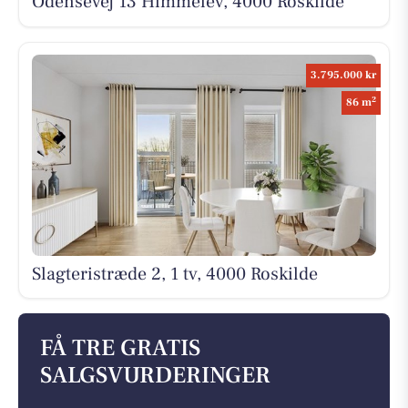
Odensevej 13 Himmelev, 4000 Roskilde
3.795.000 kr
2
86 m
Slagteristræde 2, 1 tv, 4000 Roskilde
FÅ TRE GRATIS
SALGSVURDERINGER