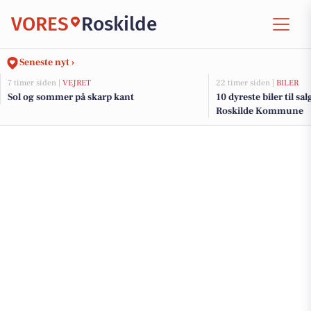
VORES
Roskilde
Seneste nyt ›
7 timer siden |
VEJRET
22 timer siden |
BILER
Sol og sommer på skarp kant
10 dyreste biler til sa
Roskilde Kommune