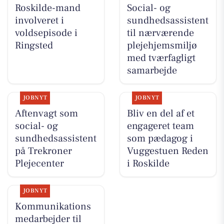
Roskilde-mand
Social- og
involveret i
sundhedsassistent
voldsepisode i
til nærværende
Ringsted
plejehjemsmiljø
med tværfagligt
samarbejde
JOBNYT
JOBNYT
Aftenvagt som
Bliv en del af et
social- og
engageret team
sundhedsassistent
som pædagog i
på Trekroner
Vuggestuen Reden
Plejecenter
i Roskilde
JOBNYT
Kommunikations
medarbejder til