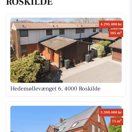
ROSKILDE
4.295.000 kr
2
105 m
Hedemøllevænget 6, 4000 Roskilde
3.300.000 kr
2
75 m