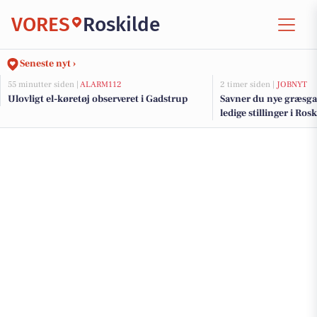
VORES
Roskilde
Seneste nyt ›
55 minutter siden |
ALARM112
2 timer siden |
JOBNYT
Ulovligt el-køretøj observeret i Gadstrup
Savner du nye græsga
ledige stillinger i Ro