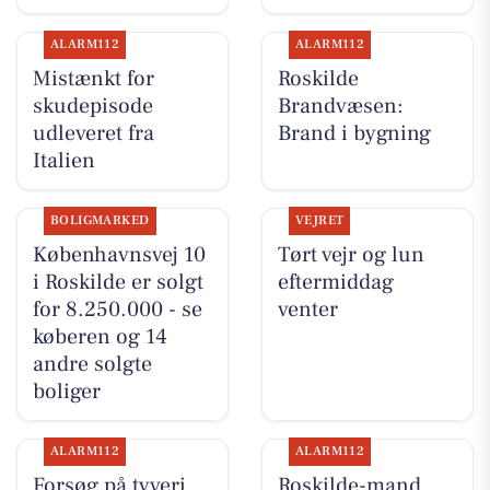
ALARM112
ALARM112
Mistænkt for
Roskilde
skudepisode
Brandvæsen:
udleveret fra
Brand i bygning
Italien
BOLIGMARKED
VEJRET
Københavnsvej 10
Tørt vejr og lun
i Roskilde er solgt
eftermiddag
for 8.250.000 - se
venter
køberen og 14
andre solgte
boliger
ALARM112
ALARM112
Forsøg på tyveri
Roskilde-mand