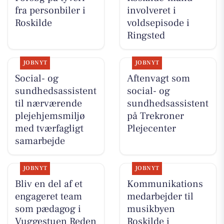
fra personbiler i
involveret i
Roskilde
voldsepisode i
Ringsted
JOBNYT
JOBNYT
Social- og
Aftenvagt som
sundhedsassistent
social- og
til nærværende
sundhedsassistent
plejehjemsmiljø
på Trekroner
med tværfagligt
Plejecenter
samarbejde
JOBNYT
JOBNYT
Bliv en del af et
Kommunikations
engageret team
medarbejder til
som pædagog i
musikbyen
Vuggestuen Reden
Roskilde i