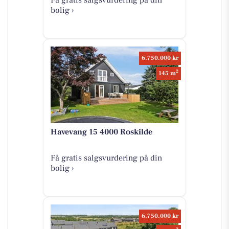
bolig ›
6.750.000 kr
2
145 m
Havevang 15 4000 Roskilde
Få gratis salgsvurdering på din
bolig ›
6.750.000 kr