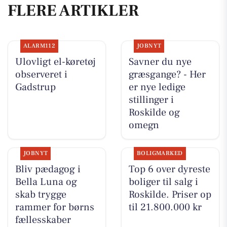
FLERE ARTIKLER
ALARM112
JOBNYT
Ulovligt el-køretøj
Savner du nye
observeret i
græsgange? - Her
Gadstrup
er nye ledige
stillinger i
Roskilde og
omegn
JOBNYT
BOLIGMARKED
Bliv pædagog i
Top 6 over dyreste
Bella Luna og
boliger til salg i
skab trygge
Roskilde. Priser op
rammer for børns
til 21.800.000 kr
fællesskaber