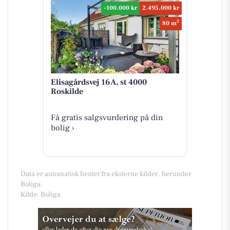
-100.000 kr
2.495.000 kr
2
80 m
Elisagårdsvej 16A, st 4000
Roskilde
Få gratis salgsvurdering på din
bolig ›
Data er automatisk hentet fra eksterne kilder, herunder
Boliga.
Kilde: Boliga