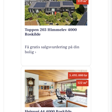
2
159 m
Toppen 203 Himmelev 4000
Roskilde
Få gratis salgsvurdering på din
bolig ›
5.495.000 kr
2
122 m
Hejrevej 44 4000 Roskilde