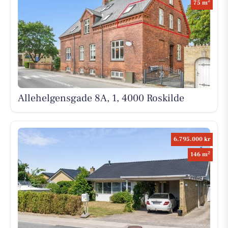
2
75 m
Allehelgensgade 8A, 1, 4000 Roskilde
6.795.000 kr
2
146 m