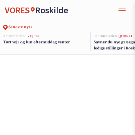
VORES
Roskilde
Seneste nyt ›
3 timer siden |
VEJRET
21 timer siden |
JOBNYT
Tørt vejr og lun eftermiddag venter
Savner du nye græsga
ledige stillinger i Ro