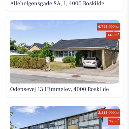
Allehelgensgade 8A, 1, 4000 Roskilde
6.795.000 kr
2
146 m
Odensevej 13 Himmelev, 4000 Roskilde
2.245.000 kr
2
78 m