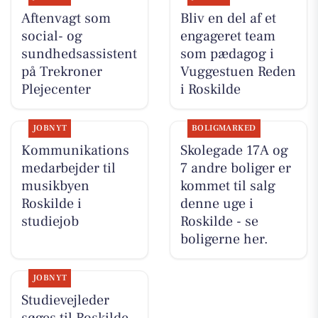
Aftenvagt som
Bliv en del af et
social- og
engageret team
sundhedsassistent
som pædagog i
på Trekroner
Vuggestuen Reden
Plejecenter
i Roskilde
JOBNYT
BOLIGMARKED
Kommunikations
Skolegade 17A og
medarbejder til
7 andre boliger er
musikbyen
kommet til salg
Roskilde i
denne uge i
studiejob
Roskilde - se
boligerne her.
JOBNYT
Studievejleder