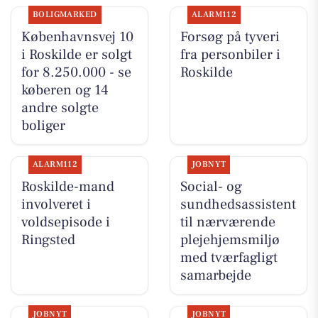
BOLIGMARKED
ALARM112
Københavnsvej 10
Forsøg på tyveri
i Roskilde er solgt
fra personbiler i
for 8.250.000 - se
Roskilde
køberen og 14
andre solgte
boliger
ALARM112
JOBNYT
Roskilde-mand
Social- og
involveret i
sundhedsassistent
voldsepisode i
til nærværende
Ringsted
plejehjemsmiljø
med tværfagligt
samarbejde
JOBNYT
JOBNYT