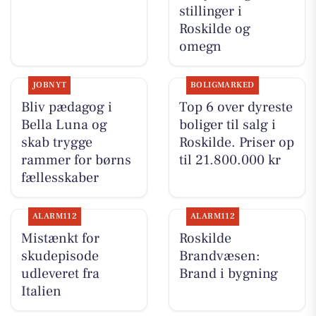
stillinger i
Roskilde og
omegn
JOBNYT
BOLIGMARKED
Bliv pædagog i
Top 6 over dyreste
Bella Luna og
boliger til salg i
skab trygge
Roskilde. Priser op
rammer for børns
til 21.800.000 kr
fællesskaber
ALARM112
ALARM112
Mistænkt for
Roskilde
skudepisode
Brandvæsen:
udleveret fra
Brand i bygning
Italien