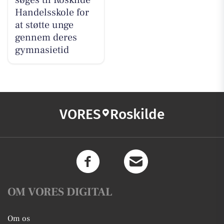
søges til Roskilde
Handelsskole for
at støtte unge
gennem deres
gymnasietid
VORES
Roskilde
OM VORES DIGITAL
Om os