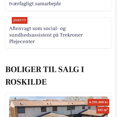
tværfagligt samarbejde
JOBNYT
Aftenvagt som social- og
sundhedsassistent på Trekroner
Plejecenter
BOLIGER TIL SALG I
ROSKILDE
4.295.000 kr
2
105 m