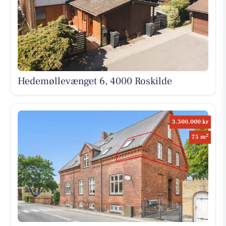
Hedemøllevænget 6, 4000 Roskilde
3.300.000 kr
2
75 m