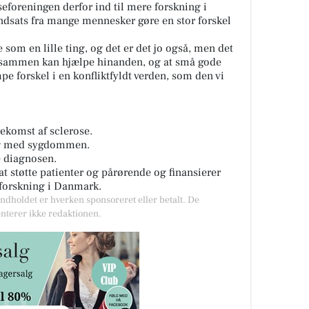
foreningen derfor ind til mere forskning i
ndsats fra mange mennesker gøre en stor forskel
 som en lille ting, og det er det jo også, men det
vi sammen kan hjælpe hinanden, og at små gode
e forskel i en konfliktfyldt verden, som den vi
ekomst af sclerose.
dag med sygdommen.
e diagnosen.
at støtte patienter og pårørende og finansierer
eforskning i Danmark.
Indholdet er hverken sponsoreret eller betalt. De
nterer ikke redaktionen.