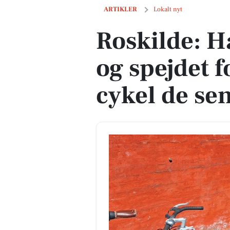
Roskilde: Har du også stået og spejdet 
ARTIKLER
Lokalt nyt
Roskilde: H
og spejdet f
cykel de se