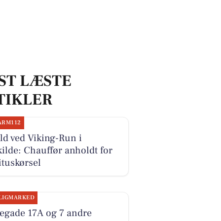
ST LÆSTE
TIKLER
ARM112
d ved Viking-Run i
ilde: Chauffør anholdt for
ituskørsel
LIGMARKED
legade 17A og 7 andre