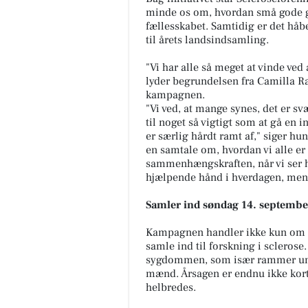
minde os om, hvordan små gode ge
fællesskabet. Samtidig er det håbet
til årets landsindsamling.
"Vi har alle så meget at vinde ved 
lyder begrundelsen fra Camilla R
kampagnen.
"Vi ved, at mange synes, det er s
til noget så vigtigt som at gå en
er særlig hårdt ramt af," siger hun
en samtale om, hvordan vi alle er 
sammenhængskraften, når vi ser 
hjælpende hånd i hverdagen, men
Samler ind søndag 14. septembe
Kampagnen handler ikke kun om 
samle ind til forskning i scleros
sygdommen, som især rammer ung
mænd. Årsagen er endnu ikke kort
helbredes.