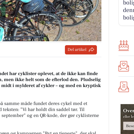
boli
denn
boli
Del artikel
ndet har cyklister oplevet, at de ikke kan finde
den, men ikke helt som de efterlod den. Pludselig
midt i mylderet af cykler – og med en kryptisk
 på samme måde fundet deres cykel med et
eksten: ”Vi har holdt din saddel tør. Til
 september” og en QR-kode, der gør cyklisterne
ningen og kampagnen ”Byt en tjeneste”, der skal