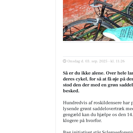
Onsdag d. 03. sep. 2025 - kl. 11:26
Så er du ikke alene. Over hele la
deres cykel, for så at få øje på 
stod den der med en grøn saddel 
besked.
Hundredvis af roskildensere har
lysende grønt saddelovertræk med t
gengæld kan du hjælpe os den 14.
klogere på hvorfor.
Bag initiativet står Sclerosefore