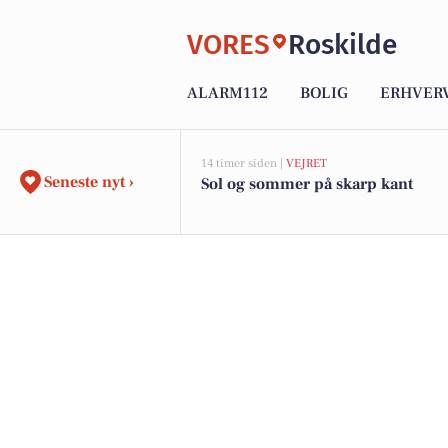
VORES
Roskilde
ALARM112
BOLIG
ERHVER
14 timer siden |
VEJRET
Seneste nyt ›
Sol og sommer på skarp kant