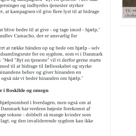
rninger og indbyrdes tjenester styrker
, at kampagnen vil give flere lyst til at bidrage
at blive bedre til at give – og tage imod – hjælp,"
andlev Camacho, der er ansvarlig for
vært at række hånden op og bede om hjælp – selv
 indsamlingsrute for en sygdom, som vi i Danmark
: "Med ”Byt en tjeneste” vil vi derfor gerne starte
med til at bidrage til fællesskabet og styrke
hinandens behov og giver hinanden en
 også når vi beder hinanden om hjælp."
r i Roskilde og omegn
hjælpsomhed i hverdagen, men også om at
e. Danmark har verdens højeste forekomst af
e voksne – dobbelt så mange kvinder som
lagt, og den invaliderende sygdom kan ikke