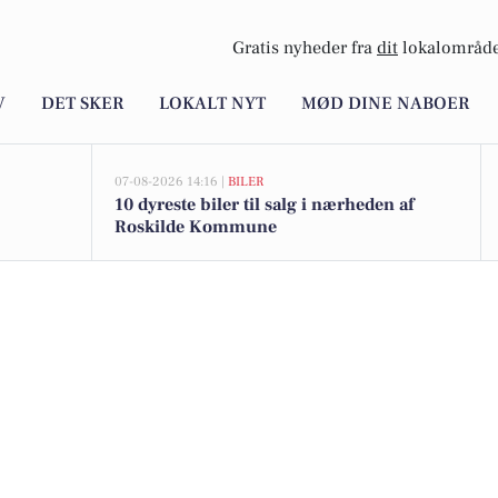
Gratis nyheder fra
dit
lokalområde
V
DET SKER
LOKALT NYT
MØD DINE NABOER
07-08-2026 14:16 |
BILER
10 dyreste biler til salg i nærheden af
Roskilde Kommune