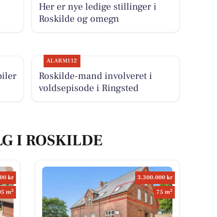
Her er nye ledige stillinger i
Roskilde og omegn
ALARM112
iler
Roskilde-mand involveret i
voldsepisode i Ringsted
LG I ROSKILDE
00 kr
3.300.000 kr
2
2
05 m
75 m