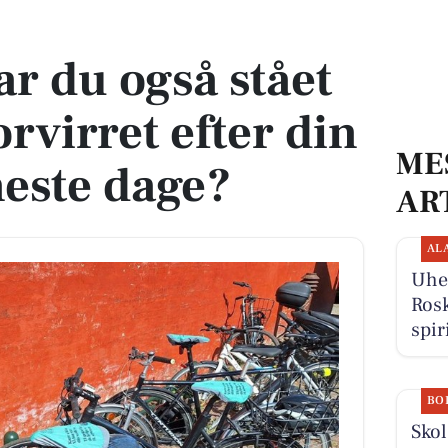
forvirret efter din cykel de seneste dage?
ar du også stået
orvirret efter din
ME
neste dage?
AR
AL
Uhel
Rosk
spir
BO
Sko