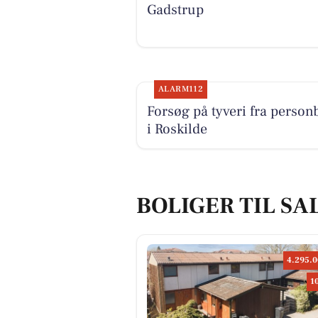
Gadstrup
ALARM112
Forsøg på tyveri fra personb
i Roskilde
BOLIGER TIL SA
4.295.0
1