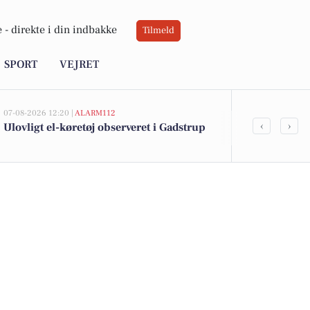
 -
direkte i din indbakke
Tilmeld
SPORT
VEJRET
07-08-2026 12:20 |
ALARM112
07-08-2026 10:55
‹
›
Ulovligt el-køretøj observeret i Gadstrup
Savner du ny
ledige still