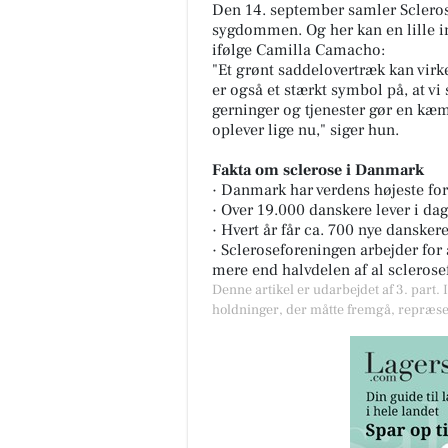
Den 14. september samler Sclerose
sygdommen. Og her kan en lille i
ifølge Camilla Camacho:
"Et grønt saddelovertræk kan virke
er også et stærkt symbol på, at 
gerninger og tjenester gør en kæmp
oplever lige nu," siger hun.
Fakta om sclerose i Danmark
· Danmark har verdens højeste for
· Over 19.000 danskere lever i 
· Hvert år får ca. 700 nye dansker
· Scleroseforeningen arbejder for 
mere end halvdelen af al scleros
Denne artikel er udarbejdet af 3. part. 
holdninger, der måtte fremgå, repræse