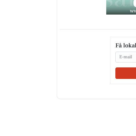
Få loka
Email