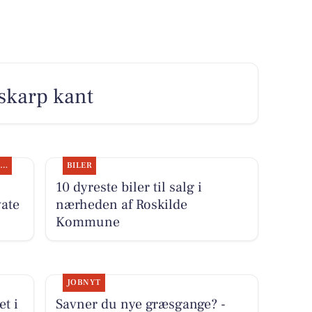
skarp kant
SPONSORERET INDHOLD
BILER
10 dyreste biler til salg i
ate
nærheden af Roskilde
Kommune
JOBNYT
et i
Savner du nye græsgange? -