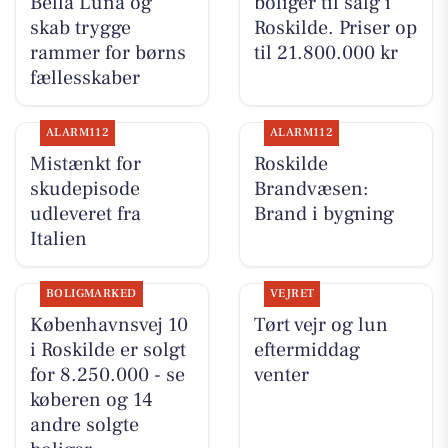
Bella Luna og
boliger til salg i
skab trygge
Roskilde. Priser op
rammer for børns
til 21.800.000 kr
fællesskaber
ALARM112
ALARM112
Mistænkt for
Roskilde
skudepisode
Brandvæsen:
udleveret fra
Brand i bygning
Italien
BOLIGMARKED
VEJRET
Københavnsvej 10
Tørt vejr og lun
i Roskilde er solgt
eftermiddag
for 8.250.000 - se
venter
køberen og 14
andre solgte