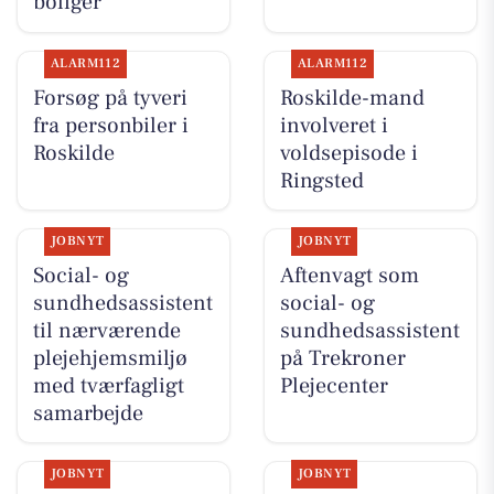
boliger
ALARM112
ALARM112
Forsøg på tyveri
Roskilde-mand
fra personbiler i
involveret i
Roskilde
voldsepisode i
Ringsted
JOBNYT
JOBNYT
Social- og
Aftenvagt som
sundhedsassistent
social- og
til nærværende
sundhedsassistent
plejehjemsmiljø
på Trekroner
med tværfagligt
Plejecenter
samarbejde
JOBNYT
JOBNYT