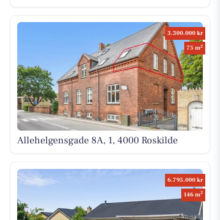
3.300.000 kr
2
75 m
Allehelgensgade 8A, 1, 4000 Roskilde
6.795.000 kr
2
146 m