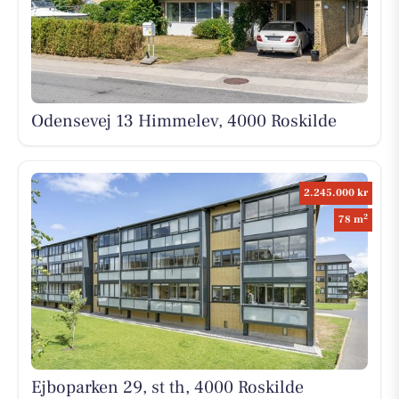
Odensevej 13 Himmelev, 4000 Roskilde
2.245.000 kr
2
78 m
Ejboparken 29, st th, 4000 Roskilde