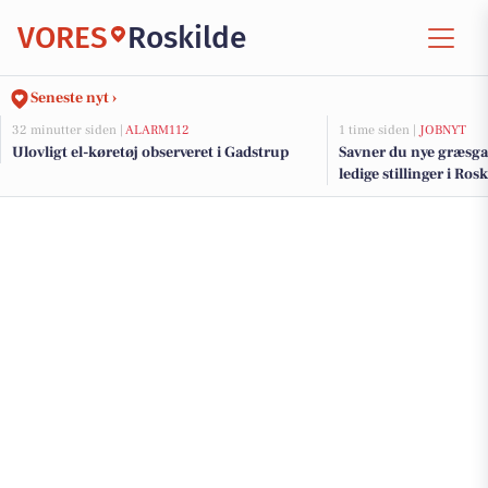
VORES
Roskilde
Seneste nyt ›
32 minutter siden |
ALARM112
1 time siden |
JOBNYT
Ulovligt el-køretøj observeret i Gadstrup
Savner du nye græsga
ledige stillinger i Ro