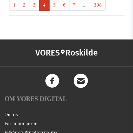
1
2
3
4
5
6
7
...
398
VORES
Roskilde
OM VORES DIGITAL
Om os
For annoncører
Vilkår og Privatlivspolitik