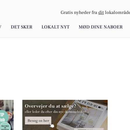
Gratis nyheder fra
dit
lokalområde
V
DET SKER
LOKALT NYT
MØD DINE NABOER