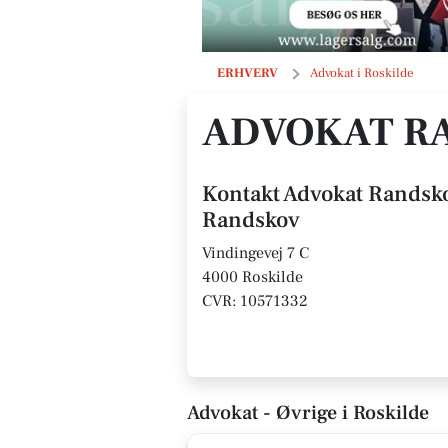
Advokat Randskov v/Lars M Randsko
ERHVERV
Advokat i Roskilde
ADVOKAT RA
Kontakt Advokat Randsk
Randskov
Vindingevej 7 C
4000 Roskilde
CVR: 10571332
Advokat - Øvrige i Roskilde