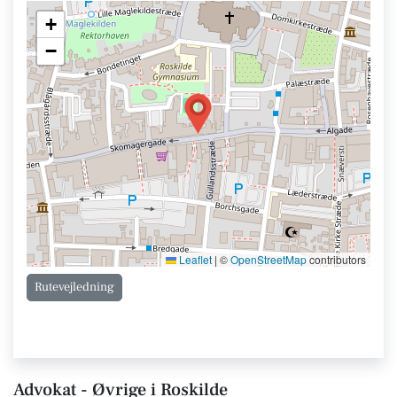
+
−
Leaflet
|
©
OpenStreetMap
contributors
Rutevejledning
Advokat - Øvrige i Roskilde