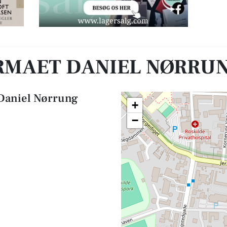
RMAET DANIEL NØRRU
 Daniel Nørrung
+
−