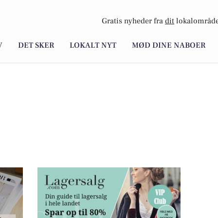
Gratis nyheder fra
dit
lokalområde
V
DET SKER
LOKALT NYT
MØD DINE NABOER