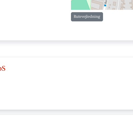
Rutevejledning
pS