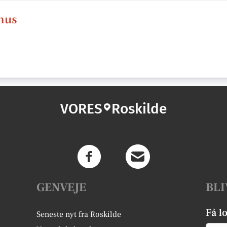
mus
VORES
Roskilde
GENVEJE
BLI
Få l
Seneste nyt fra Roskilde