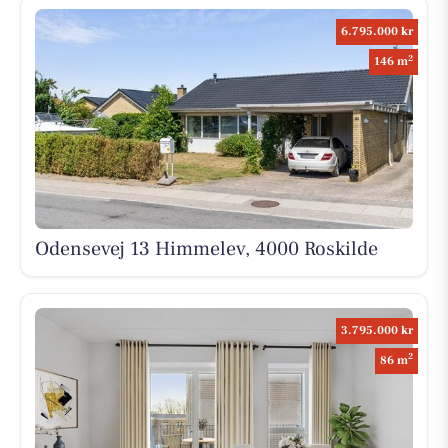
6.795.000 kr
2
146 m
Odensevej 13 Himmelev, 4000 Roskilde
3.795.000 kr
2
86 m