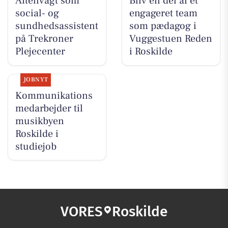
Aftenvagt som
Bliv en del af et
social- og
engageret team
sundhedsassistent
som pædagog i
på Trekroner
Vuggestuen Reden
Plejecenter
i Roskilde
JOBNYT
Kommunikations
medarbejder til
musikbyen
Roskilde i
studiejob
VORES
Roskilde