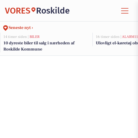
VORES
Roskilde
Seneste nyt ›
14 timer siden |
BILER
16 timer siden |
ALARM11
10 dyreste biler til salg i nærheden af
Ulovligt el-køretøj ob
Roskilde Kommune