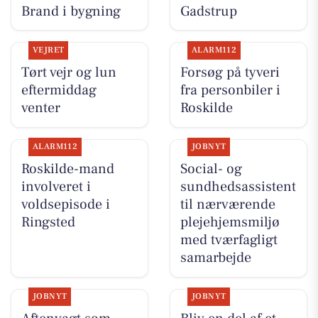
Brand i bygning
Gadstrup
VEJRET
ALARM112
Tørt vejr og lun
Forsøg på tyveri
eftermiddag
fra personbiler i
venter
Roskilde
ALARM112
JOBNYT
Roskilde-mand
Social- og
involveret i
sundhedsassistent
voldsepisode i
til nærværende
Ringsted
plejehjemsmiljø
med tværfagligt
samarbejde
JOBNYT
JOBNYT