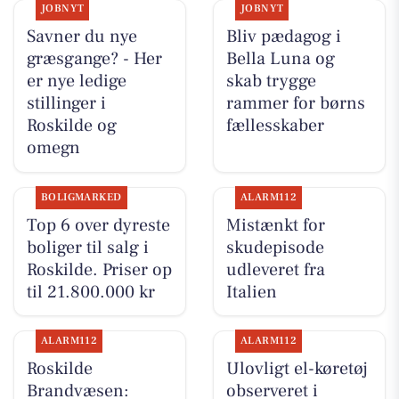
JOBNYT
JOBNYT
Savner du nye
Bliv pædagog i
græsgange? - Her
Bella Luna og
er nye ledige
skab trygge
stillinger i
rammer for børns
Roskilde og
fællesskaber
omegn
BOLIGMARKED
ALARM112
Top 6 over dyreste
Mistænkt for
boliger til salg i
skudepisode
Roskilde. Priser op
udleveret fra
til 21.800.000 kr
Italien
ALARM112
ALARM112
Roskilde
Ulovligt el-køretøj
Brandvæsen:
observeret i