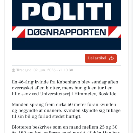
Del artikel
Tirsdag d. 02. jun. 2026 - kl. 10:30
En 46-årig kvinde fra København blev søndag aften
overrasket af en blotter, mens hun gik en tur i en
lille skov ved Universitetsvej i Himmelev, Roskilde.
Manden sprang frem cirka 50 meter foran kvinden
og begyndte at onanere. Kvinden skyndte sig tilbage
til sin bil og forlod stedet hurtigt.
Blotteren beskrives som en mand mellem 25 og 30