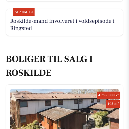
ALARM112
Roskilde-mand involveret i voldsepisode i
Ringsted
BOLIGER TIL SALG I
ROSKILDE
4.295.000 kr
2
105 m