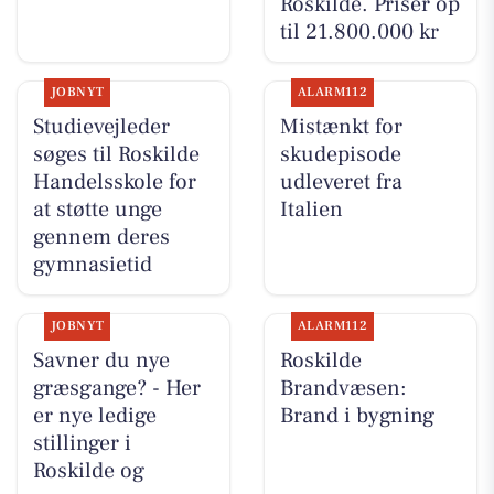
Roskilde. Priser op
til 21.800.000 kr
JOBNYT
ALARM112
Studievejleder
Mistænkt for
søges til Roskilde
skudepisode
Handelsskole for
udleveret fra
at støtte unge
Italien
gennem deres
gymnasietid
JOBNYT
ALARM112
Savner du nye
Roskilde
græsgange? - Her
Brandvæsen:
er nye ledige
Brand i bygning
stillinger i
Roskilde og