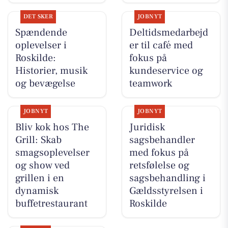
DET SKER
JOBNYT
Spændende
Deltidsmedarbejd
oplevelser i
er til café med
Roskilde:
fokus på
Historier, musik
kundeservice og
og bevægelse
teamwork
JOBNYT
JOBNYT
Bliv kok hos The
Juridisk
Grill: Skab
sagsbehandler
smagsoplevelser
med fokus på
og show ved
retsfølelse og
grillen i en
sagsbehandling i
dynamisk
Gældsstyrelsen i
buffetrestaurant
Roskilde