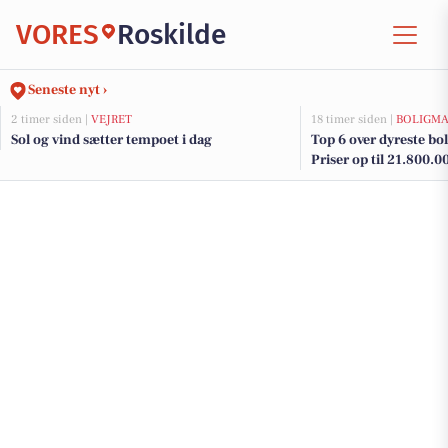
VORES
Roskilde
Seneste nyt ›
2 timer siden |
VEJRET
18 timer siden |
BOLIGM
Sol og vind sætter tempoet i dag
Top 6 over dyreste boli
Priser op til 21.800.0