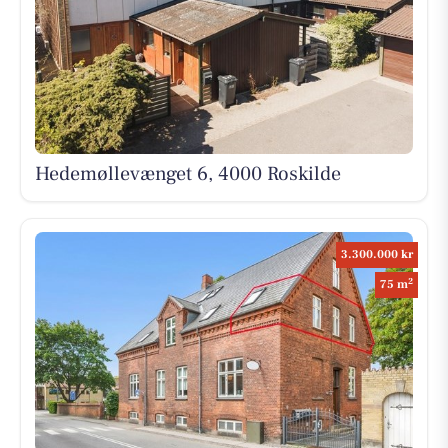
Hedemøllevænget 6, 4000 Roskilde
3.300.000 kr
2
75 m