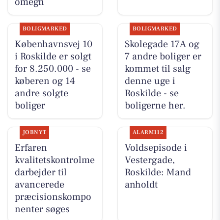
omegn
BOLIGMARKED
BOLIGMARKED
Københavnsvej 10
Skolegade 17A og
i Roskilde er solgt
7 andre boliger er
for 8.250.000 - se
kommet til salg
køberen og 14
denne uge i
andre solgte
Roskilde - se
boliger
boligerne her.
JOBNYT
ALARM112
Erfaren
Voldsepisode i
kvalitetskontrolme
Vestergade,
darbejder til
Roskilde: Mand
avancerede
anholdt
præcisionskompo
nenter søges