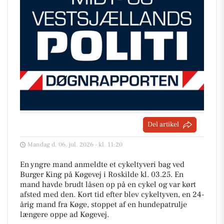
Del artikel
Mandag d. 06. jul. 2026 - kl. 11:20
En yngre mand anmeldte et cykeltyveri bag ved
Burger King på Køgevej i Roskilde kl. 03.25. En
mand havde brudt låsen op på en cykel og var kørt
afsted med den. Kort tid efter blev cykeltyven, en 24-
årig mand fra Køge, stoppet af en hundepatrulje
længere oppe ad Køgevej.