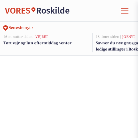
VORES
Roskilde
Seneste nyt ›
46 minutter siden |
VEJRET
18 timer siden |
JOBNYT
Tørt vejr og lun eftermiddag venter
Savner du nye græsga
ledige stillinger i Ro