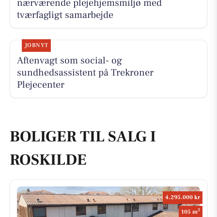
nærværende plejehjemsmiljø med
tværfagligt samarbejde
JOBNYT
Aftenvagt som social- og
sundhedsassistent på Trekroner
Plejecenter
BOLIGER TIL SALG I
ROSKILDE
4.295.000 kr
2
105 m