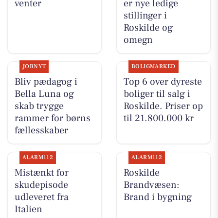
venter
er nye ledige
stillinger i
Roskilde og
omegn
JOBNYT
BOLIGMARKED
Bliv pædagog i
Top 6 over dyreste
Bella Luna og
boliger til salg i
skab trygge
Roskilde. Priser op
rammer for børns
til 21.800.000 kr
fællesskaber
ALARM112
ALARM112
Mistænkt for
Roskilde
skudepisode
Brandvæsen:
udleveret fra
Brand i bygning
Italien