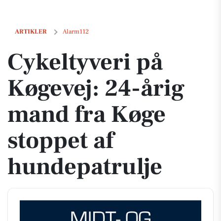
Cykeltyveri på Køgevej: 24-årig mand fra Køge stoppet af hundepatrul
ARTIKLER
Alarm112
Cykeltyveri på
Køgevej: 24-årig
mand fra Køge
stoppet af
hundepatrulje