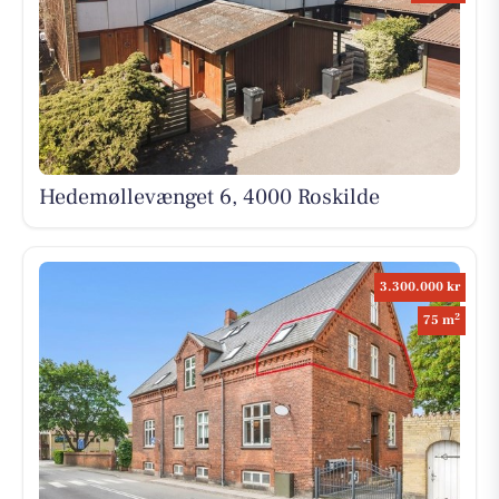
Hedemøllevænget 6, 4000 Roskilde
3.300.000 kr
2
75 m