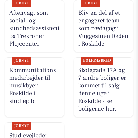
JOBNYT
JOBNYT
Aftenvagt som
Bliv en del af et
social- og
engageret team
sundhedsassistent
som pædagog i
på Trekroner
Vuggestuen Reden
Plejecenter
i Roskilde
JOBNYT
BOLIGMARKED
Kommunikations
Skolegade 17A og
medarbejder til
7 andre boliger er
musikbyen
kommet til salg
Roskilde i
denne uge i
studiejob
Roskilde - se
boligerne her.
JOBNYT
Studievejleder