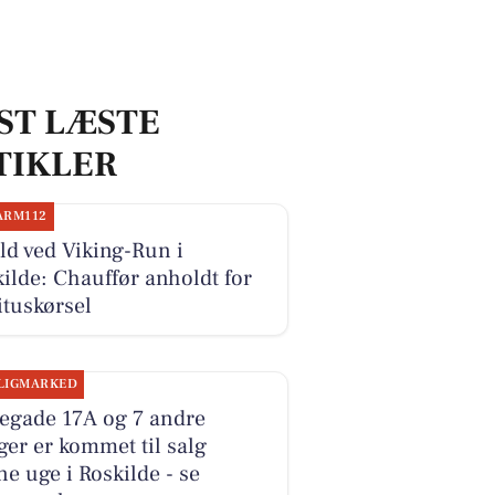
ST LÆSTE
TIKLER
ARM112
d ved Viking-Run i
ilde: Chauffør anholdt for
ituskørsel
LIGMARKED
legade 17A og 7 andre
ger er kommet til salg
e uge i Roskilde - se