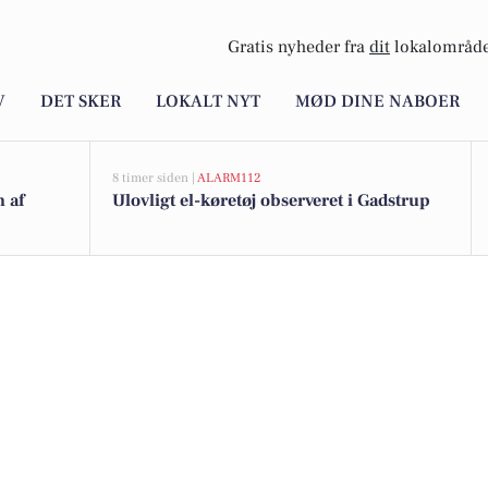
Gratis nyheder fra
dit
lokalområde
V
DET SKER
LOKALT NYT
MØD DINE NABOER
8 timer siden |
ALARM112
n af
Ulovligt el-køretøj observeret i Gadstrup