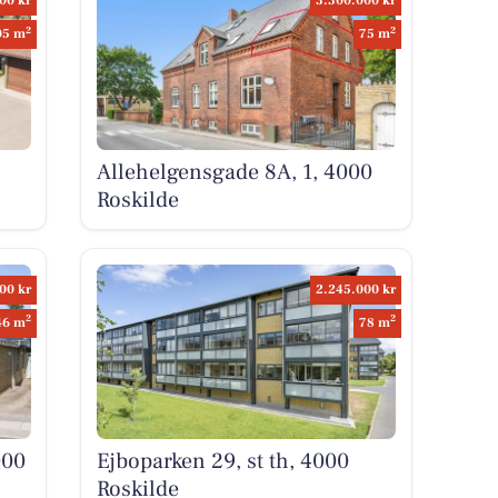
00 kr
3.300.000 kr
2
2
05 m
75 m
Allehelgensgade 8A, 1, 4000
Roskilde
00 kr
2.245.000 kr
2
2
46 m
78 m
000
Ejboparken 29, st th, 4000
Roskilde