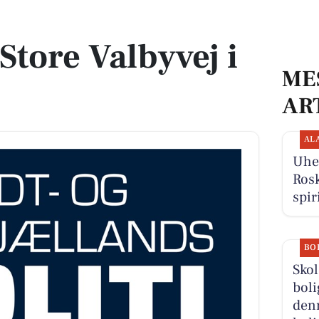
Store Valbyvej i
ME
AR
AL
Uhel
Rosk
spir
BO
Sko
boli
denn