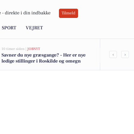
 -
direkte i din indbakke
Tilmeld
SPORT
VEJRET
10 timer siden |
JOBNYT
15 timer siden |
V
‹
›
Savner du nye græsgange? - Her er nye
Tørt vejr og
ledige stillinger i Roskilde og omegn