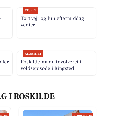
VEJRET
-
Tørt vejr og lun eftermiddag
i
venter
ALARM112
iler
Roskilde-mand involveret i
voldsepisode i Ringsted
LG I ROSKILDE