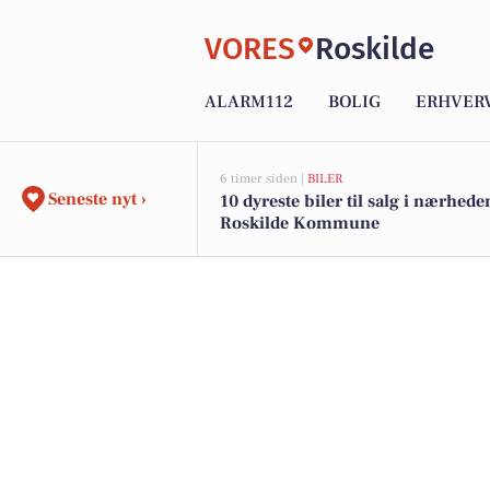
VORES
Roskilde
ALARM112
BOLIG
ERHVER
6 timer siden |
BILER
Seneste nyt ›
10 dyreste biler til salg i nærhede
Roskilde Kommune