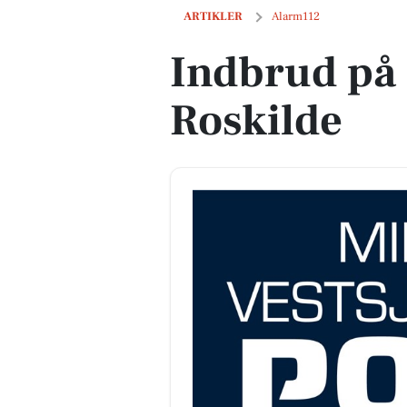
Indbrud på Store Valbyvej i Roskilde
ARTIKLER
Alarm112
Indbrud på 
Roskilde