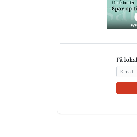
Få loka
Email