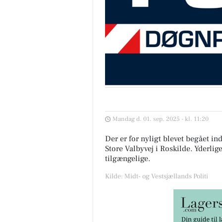
Mandag d. 01. sep. 2025 - kl. 11:20
Der er for nyligt blevet begået in
Store Valbyvej i Roskilde. Yderli
tilgængelige.
Kilde: Midt- og Vestsjællands Politi