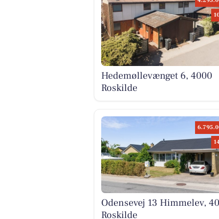
4.295.0
1
Hedemøllevænget 6, 4000
Roskilde
6.795.0
1
Odensevej 13 Himmelev, 4
Roskilde