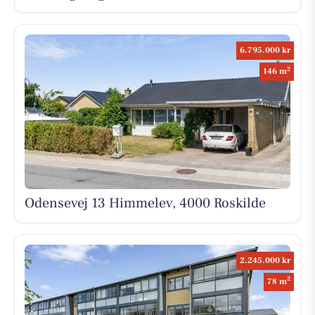
6.795.000 kr
2
146 m
Odensevej 13 Himmelev, 4000 Roskilde
2.245.000 kr
2
78 m