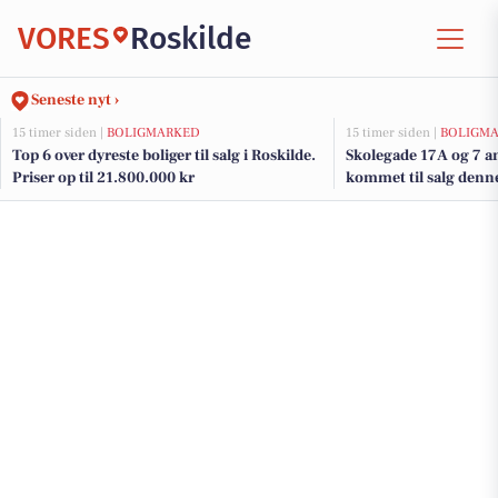
VORES
Roskilde
Seneste nyt ›
15 timer siden |
BOLIGMARKED
15 timer siden |
BOLIGM
Top 6 over dyreste boliger til salg i Roskilde.
Skolegade 17A og 7 an
Priser op til 21.800.000 kr
kommet til salg denne 
boligerne her.