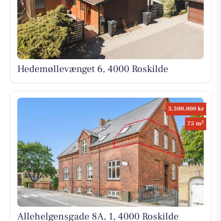
Hedemøllevænget 6, 4000 Roskilde
3.300.000 kr
2
75 m
Allehelgensgade 8A, 1, 4000 Roskilde