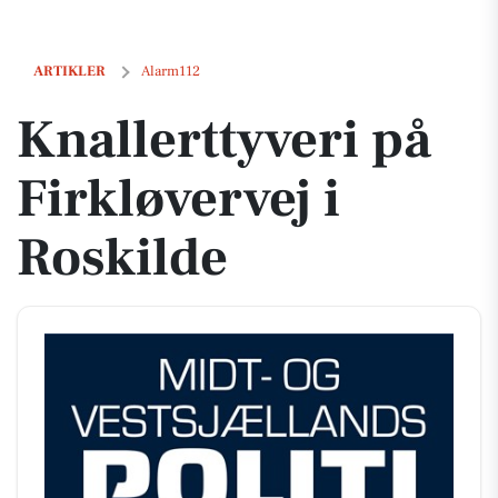
Knallerttyveri på Firkløvervej i Roskilde
ARTIKLER
Alarm112
Knallerttyveri på
Firkløvervej i
Roskilde