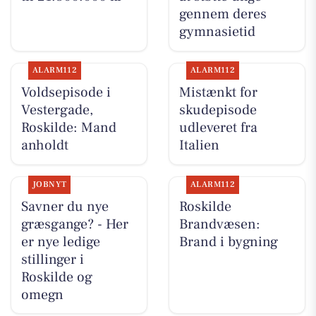
gennem deres
gymnasietid
ALARM112
ALARM112
Voldsepisode i
Mistænkt for
Vestergade,
skudepisode
Roskilde: Mand
udleveret fra
anholdt
Italien
JOBNYT
ALARM112
Savner du nye
Roskilde
græsgange? - Her
Brandvæsen:
er nye ledige
Brand i bygning
stillinger i
Roskilde og
omegn