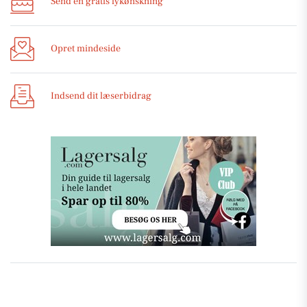
Send en gratis lykønskning
Opret mindeside
Indsend dit læserbidrag