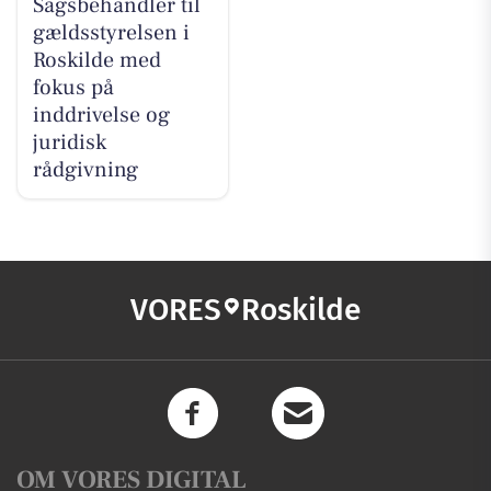
Sagsbehandler til
gældsstyrelsen i
Roskilde med
fokus på
inddrivelse og
juridisk
rådgivning
VORES
Roskilde
OM VORES DIGITAL