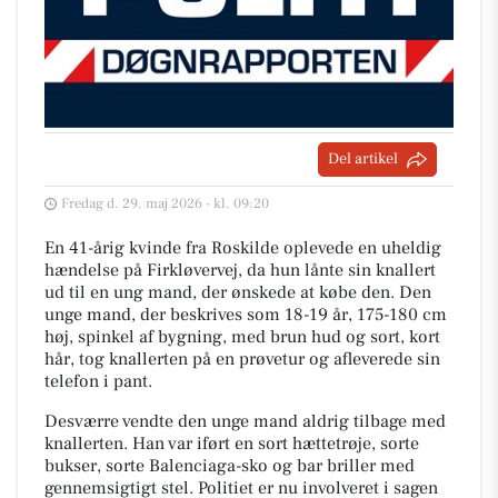
Del artikel
Fredag d. 29. maj 2026 - kl. 09:20
En 41-årig kvinde fra Roskilde oplevede en uheldig
hændelse på Firkløvervej, da hun lånte sin knallert
ud til en ung mand, der ønskede at købe den. Den
unge mand, der beskrives som 18-19 år, 175-180 cm
høj, spinkel af bygning, med brun hud og sort, kort
hår, tog knallerten på en prøvetur og afleverede sin
telefon i pant.
Desværre vendte den unge mand aldrig tilbage med
knallerten. Han var iført en sort hættetrøje, sorte
bukser, sorte Balenciaga-sko og bar briller med
gennemsigtigt stel. Politiet er nu involveret i sagen