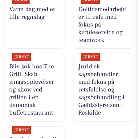
Varm dag med et
Deltidsmedarbejd
lille regnslag
er til café med
fokus på
kundeservice og
teamwork
JOBNYT
JOBNYT
Bliv kok hos The
Juridisk
Grill: Skab
sagsbehandler
smagsoplevelser
med fokus på
og show ved
retsfølelse og
grillen i en
sagsbehandling i
dynamisk
Gældsstyrelsen i
buffetrestaurant
Roskilde
JOBNYT