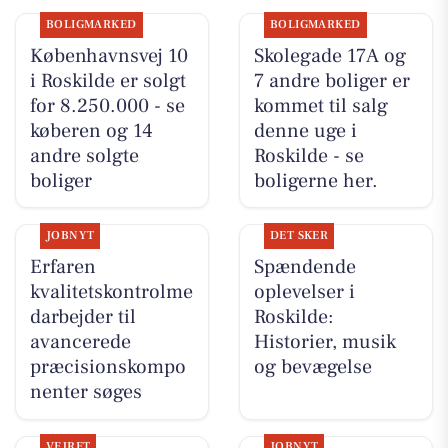
BOLIGMARKED
BOLIGMARKED
Københavnsvej 10
Skolegade 17A og
i Roskilde er solgt
7 andre boliger er
for 8.250.000 - se
kommet til salg
køberen og 14
denne uge i
andre solgte
Roskilde - se
boliger
boligerne her.
JOBNYT
DET SKER
Erfaren
Spændende
kvalitetskontrolme
oplevelser i
darbejder til
Roskilde:
avancerede
Historier, musik
præcisionskompo
og bevægelse
nenter søges
VEJRET
JOBNYT