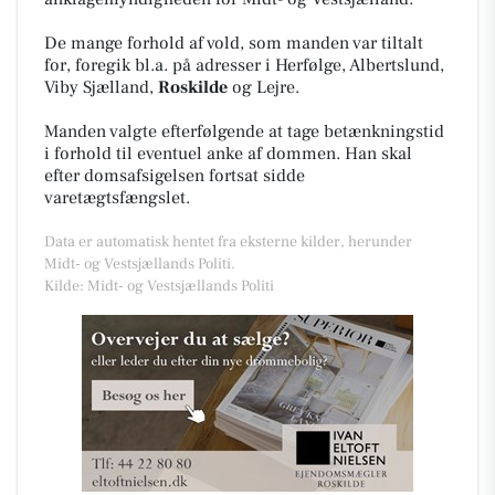
De mange forhold af vold, som manden var tiltalt
for, foregik bl.a. på adresser i Herfølge, Albertslund,
Viby Sjælland,
Roskilde
og Lejre.
Manden valgte efterfølgende at tage betænkningstid
i forhold til eventuel anke af dommen. Han skal
efter domsafsigelsen fortsat sidde
varetægtsfængslet.
Data er automatisk hentet fra eksterne kilder, herunder
Midt- og Vestsjællands Politi.
Kilde: Midt- og Vestsjællands Politi