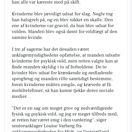
han alle var kæreste med på skift.
Kvinderne blev jævnligt udsat for slag. Nogle tog
han halsgreb på, og en blev nikket en skalle. Den
ene af kvinderne var gravid, da hun blev udsat for
volden. Manden blev også dømt for voldtægt af den
samme kvinde.
I tre af sagerne har det desuden været
anklagemyndighedens opfattelse, at manden udsatte
kvinderne for psykisk vold, men retten valgte kun at
finde manden skyldig i to af forholdene. De to
kvinder blev udsat for krænkende og nedladende
sprogbrug og manden ville samtidigt bestemme,
hvem kvinderne måttes omgås, og krævede at få
mobiltelefoner, så han kunne tjekke deres sociale
medier.
"Det er en sag om meget grov og nedværdigende
fysisk og psykisk vold, og jeg er meget tilfreds med,
at retten har været enig i den vurdering", siger
senioranklager Louise Varberg fra
anklagemyndigheden for Midt- og Vestsjælland.