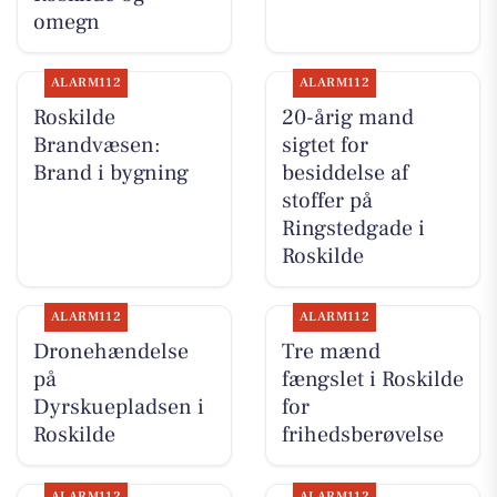
omegn
ALARM112
ALARM112
Roskilde
20-årig mand
Brandvæsen:
sigtet for
Brand i bygning
besiddelse af
stoffer på
Ringstedgade i
Roskilde
ALARM112
ALARM112
Dronehændelse
Tre mænd
på
fængslet i Roskilde
Dyrskuepladsen i
for
Roskilde
frihedsberøvelse
ALARM112
ALARM112