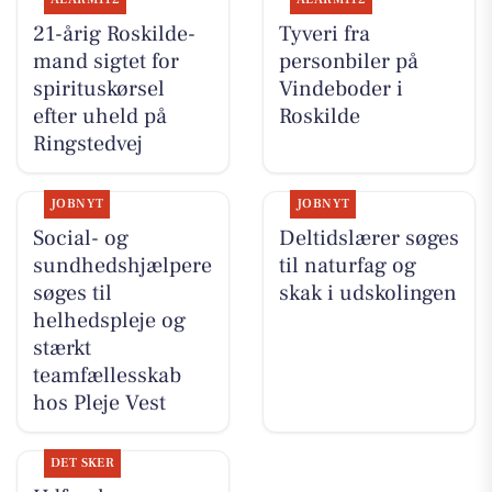
21-årig Roskilde-
Tyveri fra
mand sigtet for
personbiler på
spirituskørsel
Vindeboder i
efter uheld på
Roskilde
Ringstedvej
JOBNYT
JOBNYT
Social- og
Deltidslærer søges
sundhedshjælpere
til naturfag og
søges til
skak i udskolingen
helhedspleje og
stærkt
teamfællesskab
hos Pleje Vest
DET SKER