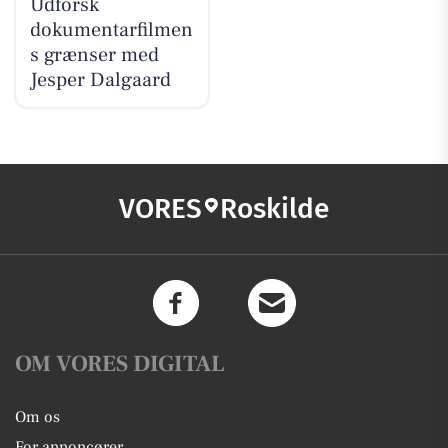
Udforsk
dokumentarfilmen
s grænser med
Jesper Dalgaard
VORES
Roskilde
OM VORES DIGITAL
Om os
For annoncører