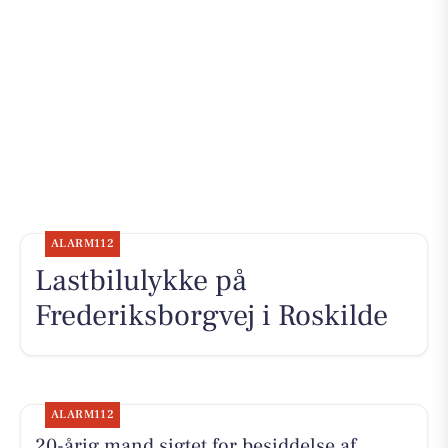
ALARM112
Lastbilulykke på
Frederiksborgvej i Roskilde
ALARM112
20-årig mand sigtet for besiddelse af