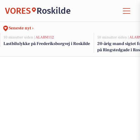
VORES
Roskilde
Seneste nyt ›
10 minutter siden |
ALARM112
10 minutter siden |
ALAR
Lastbilulykke på Frederiksborgvej i Roskilde
20-årig mand sigtet fo
på Ringstedgade i Ros