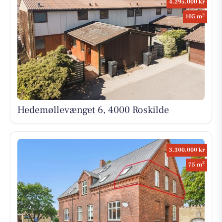
4.295.000 kr
2
105 m
Hedemøllevænget 6, 4000 Roskilde
3.300.000 kr
2
75 m