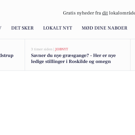
Gratis nyheder fra
dit
lokalområde
V
DET SKER
LOKALT NYT
MØD DINE NABOER
3 timer siden |
JOBNYT
adstrup
Savner du nye græsgange? - Her er nye
ledige stillinger i Roskilde og omegn