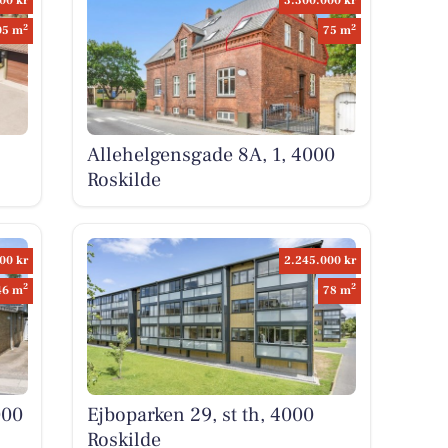
00 kr
3.300.000 kr
2
2
05 m
75 m
Allehelgensgade 8A, 1, 4000
Roskilde
00 kr
2.245.000 kr
2
2
46 m
78 m
000
Ejboparken 29, st th, 4000
Roskilde