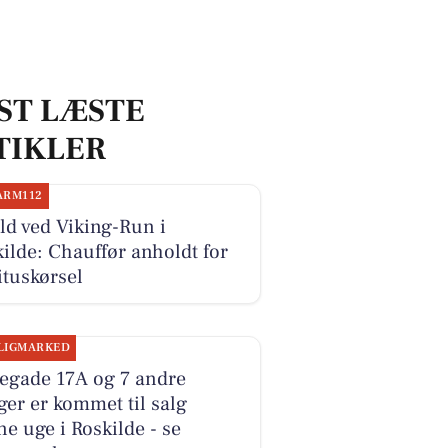
ST LÆSTE
TIKLER
ARM112
d ved Viking-Run i
ilde: Chauffør anholdt for
ituskørsel
LIGMARKED
legade 17A og 7 andre
ger er kommet til salg
e uge i Roskilde - se