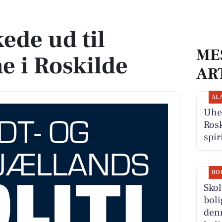
Roskilde
kede ud til
ME
e i Roskilde
AR
AL
Uhel
Rosk
spir
BO
Sko
boli
denn