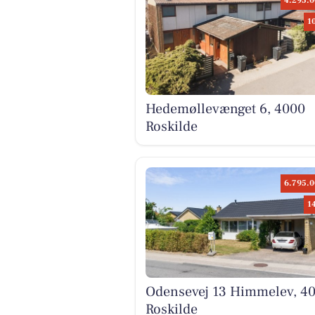
4.295.0
1
Hedemøllevænget 6, 4000
Roskilde
6.795.0
1
Odensevej 13 Himmelev, 4
Roskilde