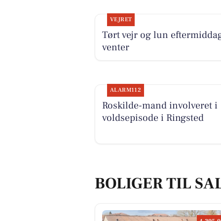
VEJRET
Tørt vejr og lun eftermidda
venter
ALARM112
Roskilde-mand involveret i
voldsepisode i Ringsted
BOLIGER TIL SA