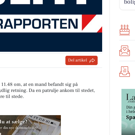
boli
Del artikel
. 11.48 om, at en mand befandt sig på
dlig retning. Da en patrulje ankom til stedet,
e til stede.