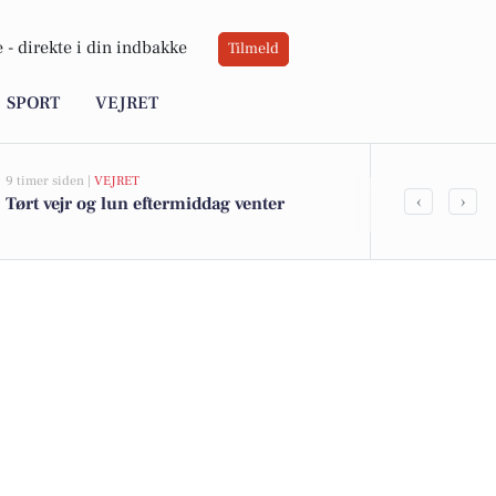
 -
direkte i din indbakke
Tilmeld
SPORT
VEJRET
9 timer siden |
VEJRET
06-08-2026 09:2
‹
›
Tørt vejr og lun eftermiddag venter
Forsøg på tyv