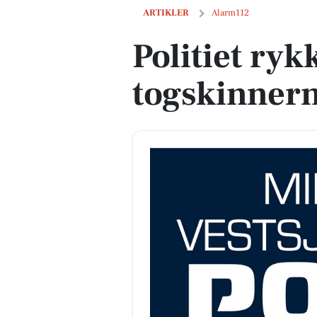
Politiet rykkede ud til togskinnerne i 
ARTIKLER
Alarm112
Politiet ryk
togskinnern