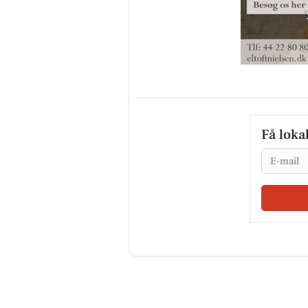
Få loka
Email