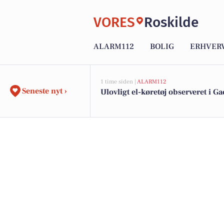
VORES
Roskilde
ALARM112
BOLIG
ERHVER
1 time siden |
ALARM112
Seneste nyt ›
Ulovligt el-køretøj observeret i G