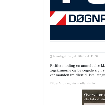
Mandag d. 06. jul. 2026 - kl. 11:20
Politiet modtog en anmeldelse kl
togskinnerne og bevægede sig i sy
var manden imidlertid ikke længer
Kilde: Midt- og Vestsjællands Politi