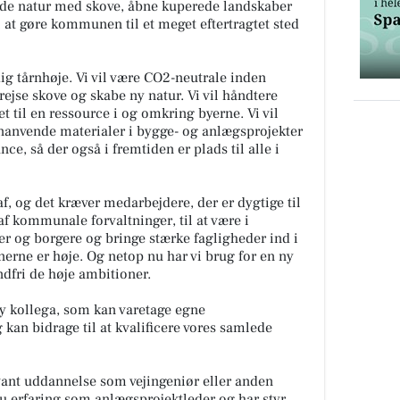
nde natur med skove, åbne kuperede landskaber
l at gøre kommunen til et meget eftertragtet sted
ig tårnhøje. Vi vil være CO2-neutrale inden
 rejse skove og skabe ny natur. Vi vil håndtere
 til en ressource i og omkring byerne. Vi vil
anvende materialer i bygge- og anlægsprojekter
nce, så der også i fremtiden er plads til alle i
f, og det kræver medarbejdere, der er dygtige til
f kommunale forvaltninger, til at være i
 og borgere og bringe stærke fagligheder ind i
nerne er høje. Og netop nu har vi brug for en ny
dfri de høje ambitioner.
y kollega, som kan varetage egne
kan bidrage til at kvalificere vores samlede
levant uddannelse som vejingeniør eller anden
du erfaring som anlægsprojektleder og har styr