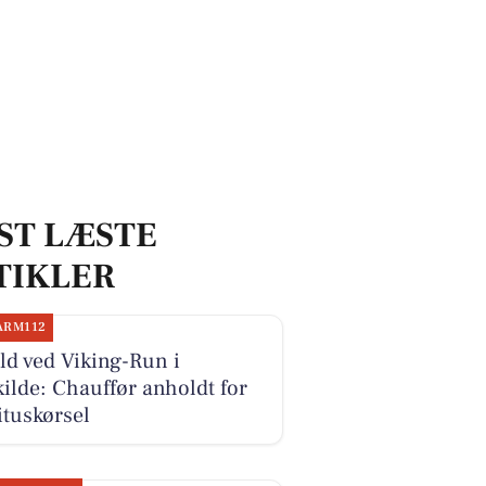
ST LÆSTE
TIKLER
ARM112
d ved Viking-Run i
ilde: Chauffør anholdt for
ituskørsel