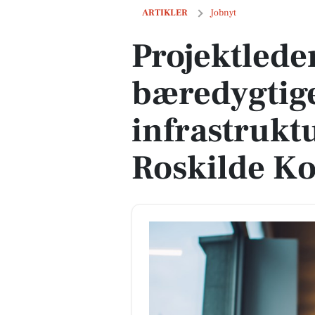
Projektleder søges til bæredygtige by-
ARTIKLER
Jobnyt
Projektleder
bæredygtige
infrastrukt
Roskilde 