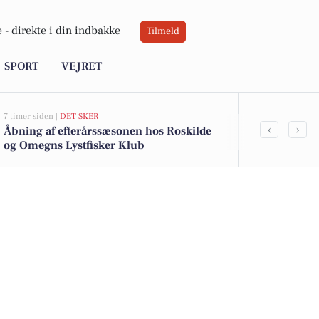
 -
direkte i din indbakke
Tilmeld
SPORT
VEJRET
7 timer siden |
DET SKER
9 timer siden |
V
‹
›
Åbning af efterårssæsonen hos Roskilde
Sol og varme
og Omegns Lystfisker Klub