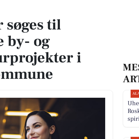
 og infrastrukturprojekter i Roskilde Kommune
 søges til
 by- og
urprojekter i
ME
Kommune
AR
AL
Uhel
Rosk
spir