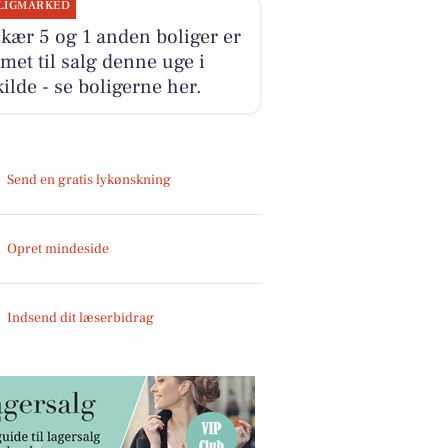
LIGMARKED
kær 5 og 1 anden boliger er
et til salg denne uge i
ilde - se boligerne her.
Send en gratis lykønskning
Opret mindeside
Indsend dit læserbidrag