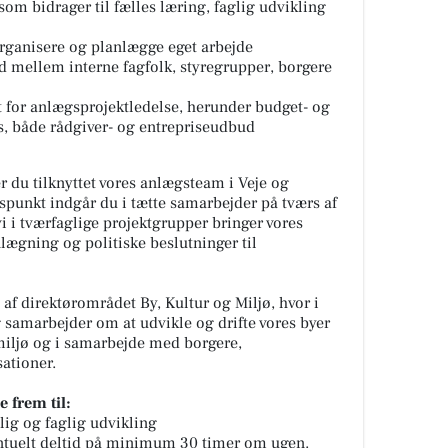
 som bidrager til fælles læring, faglig udvikling
 organisere og planlægge eget arbejde
d mellem interne fagfolk, styregrupper, borgere
nt for anlægsprojektledelse, herunder budget- og
s, både rådgiver- og entrepriseudbud
r du tilknyttet vores anlægsteam i Veje og
unkt indgår du i tætte samarbejder på tværs af
vi i tværfaglige projektgrupper bringer vores
nlægning og politiske beslutninger til
af direktørområdet By, Kultur og Miljø, hvor i
 samarbejder om at udvikle og drifte vores byer
 miljø og i samarbejde med borgere,
ationer.
e frem til:
ig og faglig udvikling
entuelt deltid på minimum 30 timer om ugen.