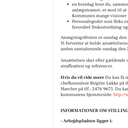
en hverdag hvor du, sammen
anlægsteamet, er med til at
Kommunes mange visioner
Personalegoder som fleks-ord
favorabel frokostordning 
Ansøgningsfristen er onsdag den 1
Vi forventer at holde ansættelses
anden samtalerunde onsdag den 2
Ansættelsen sker efter gældende 
straffeattest og referencer.
Hvis du vil vide mere
Du kan få m
chefkonsulent Birgitte Løkke på t
Marcher på tlf.: 2476 9675. Du 
kommunens hjemmeside:
http://
INFORMATIONER OM STILLING
- Arbejdspladsen ligger i: