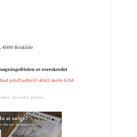
 4000 Roskilde
nsøgningsfristen er overskredet
k/find-job/f1ad8e51-4042-4e04-b26f-
kilder, herunder JobNet.