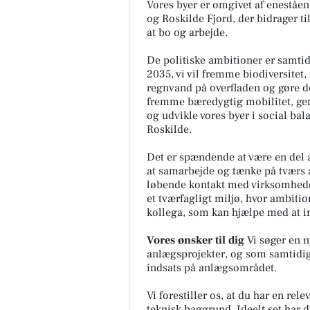
Vores byer er omgivet af eneståe
og Roskilde Fjord, der bidrager ti
at bo og arbejde.
De politiske ambitioner er samtid
2035, vi vil fremme biodiversitet,
regnvand på overfladen og gøre det
fremme bæredygtig mobilitet, gen
og udvikle vores byer i social bala
Roskilde.
Det er spændende at være en del a
at samarbejde og tænke på tværs a
løbende kontakt med virksomheder
et tværfagligt miljø, hvor ambitio
kollega, som kan hjælpe med at in
Vores ønsker til dig
Vi søger en n
anlægsprojekter, og som samtidig 
indsats på anlægsområdet.
Vi forestiller os, at du har en re
teknisk baggrund. Ideelt set har 