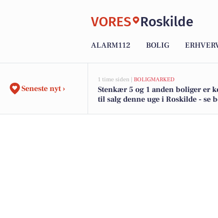
VORES
Roskilde
ALARM112
BOLIG
ERHVER
1 time siden |
BOLIGMARKED
Seneste nyt ›
Stenkær 5 og 1 anden boliger er
til salg denne uge i Roskilde - se 
her.