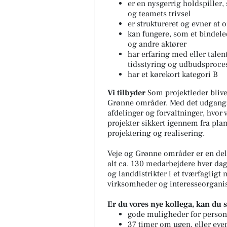
er en nysgerrig holdspiller,
og teamets trivsel
er struktureret og evner at
kan fungere, som et bindele
og andre aktører
har erfaring med eller tale
tidsstyring og udbudsproce
har et kørekort kategori B
Vi tilbyder
Som projektleder blive
Grønne områder. Med det udgangsp
afdelinger og forvaltninger, hvor 
projekter sikkert igennem fra pla
projektering og realisering.
Veje og Grønne områder er en del 
alt ca. 130 medarbejdere hver dag
og landdistrikter i et tværfagligt
virksomheder og interesseorganis
Er du vores nye kollega, kan du s
gode muligheder for personl
37 timer om ugen, eller ev