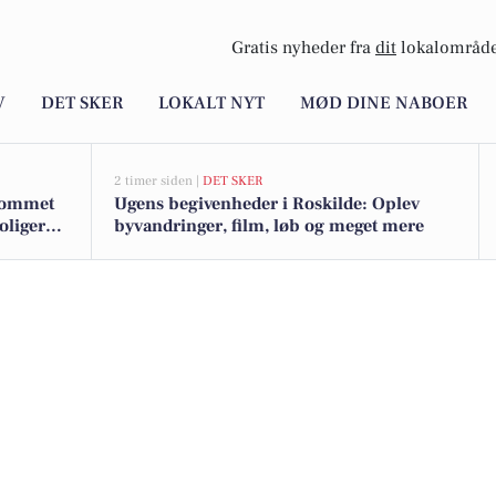
Gratis nyheder fra
dit
lokalområde
V
DET SKER
LOKALT NYT
MØD DINE NABOER
2 timer siden |
DET SKER
 kommet
Ugens begivenheder i Roskilde: Oplev
boligerne
byvandringer, film, løb og meget mere