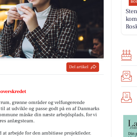
BO
Sten
komm
Rosk
Del artikel
 overskredet
byrum, grønne områder og velfungerende
 til at udvikle og passe godt på en af Danmarks
ommune måske din næste arbejdsplads, for vi
vores anlægsteam.
at arbejde for den ambitiøse projektleder.