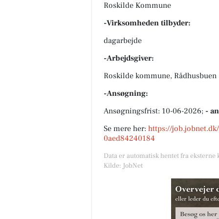
Roskilde Kommune
-Virksomheden tilbyder:
dagarbejde
-Arbejdsgiver:
Roskilde kommune, Rådhusbuen ,
-Ansøgning:
Ansøgningsfrist: 10-06-2026;
- a
Se mere her:
https://job.jobnet.d
0aed84240184
Data er automatisk hentet fra eksterne 
Kilde: JobNet