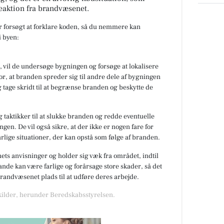
eaktion fra brandvæsenet.
ar forsøgt at forklare koden, så du nemmere kan
 byen:
 vil de undersøge bygningen og forsøge at lokalisere
or, at branden spreder sig til andre dele af bygningen
 tage skridt til at begrænse branden og beskytte de
 taktikker til at slukke branden og redde eventuelle
gen. De vil også sikre, at der ikke er nogen fare for
rlige situationer, der kan opstå som følge af branden.
nets anvisninger og holder sig væk fra området, indtil
de kan være farlige og forårsage store skader, så det
 brandvæsenet plads til at udføre deres arbejde.
 kilder, herunder Beredskabsstyrelsen.