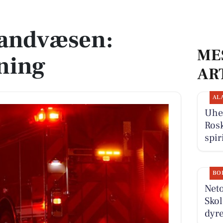
g
randvæsen:
ME
ning
AR
AL
Uhel
Rosk
spir
BO
Neto
Skol
dyre