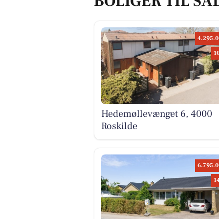
BOLIGER TIL SA
4.295.0
1
Hedemøllevænget 6, 4000
Roskilde
6.795.0
1