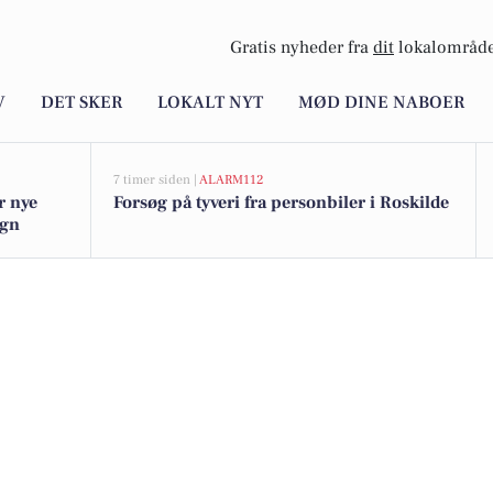
Gratis nyheder fra
dit
lokalområde
V
DET SKER
LOKALT NYT
MØD DINE NABOER
7 timer siden |
ALARM112
r nye
Forsøg på tyveri fra personbiler i Roskilde
egn