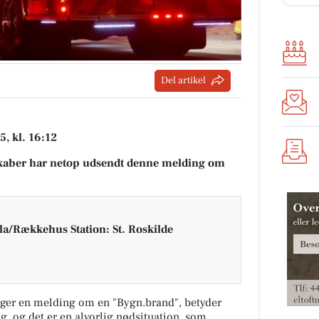
Del artikel
, kl. 16:12
aber har netop udsendt denne melding om
la/Rækkehus Station: St. Roskilde
ger en melding om en "Bygn.brand", betyder
ng, og det er en alvorlig nødsituation, som