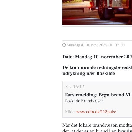
Mandag d. 10. nov. 2025 - kl. 17:00
Dato: Mandag 10. november 2025
De kommunale redningsberedsk
udrykning nær Roskilde
KL. 16:12
Førstemelding: Bygn.brand-Vil
Roskilde Brandvæsen
Kilde:
www.odin.dk/112puls/
Når det lokale brandvæsen modta
det, at der er en brand i en bygni