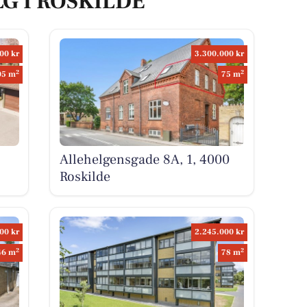
LG I ROSKILDE
00 kr
3.300.000 kr
2
2
05 m
75 m
Allehelgensgade 8A, 1, 4000
Roskilde
00 kr
2.245.000 kr
2
2
46 m
78 m