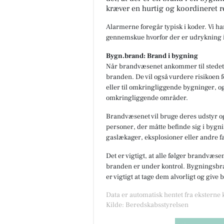
kræver en hurtig og koordineret r
Alarmerne foregår typisk i koder. Vi h
gennemskue hvorfor der er udrykning i
Bygn.brand: Brand i bygning
Når brandvæsenet ankommer til stedet,
branden. De vil også vurdere risikoen f
eller til omkringliggende bygninger, og
omkringliggende områder.
Brandvæsenet vil bruge deres udstyr og
personer, der måtte befinde sig i bygnin
gaslækager, eksplosioner eller andre fa
Det er vigtigt, at alle følger brandvæse
branden er under kontrol. Bygningsbran
er vigtigt at tage dem alvorligt og give
Data er automatisk hentet fra eksterne
Kilde: Beredskabsstyrelsen