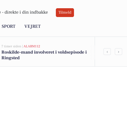
 -
direkte i din indbakke
Tilmeld
SPORT
VEJRET
7 timer siden |
ALARM112
8 timer siden |
J
‹
›
Roskilde-mand involveret i voldsepisode i
Bliv pædagog
Ringsted
rammer for 