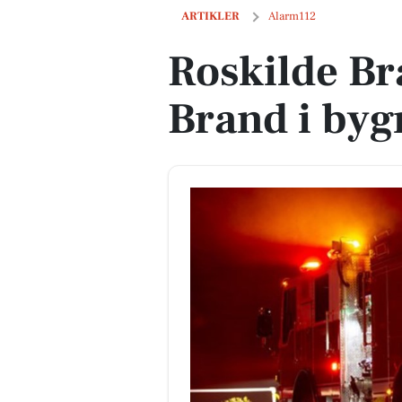
Roskilde Brandvæsen: Brand i bygnin
ARTIKLER
Alarm112
Roskilde B
Brand i byg