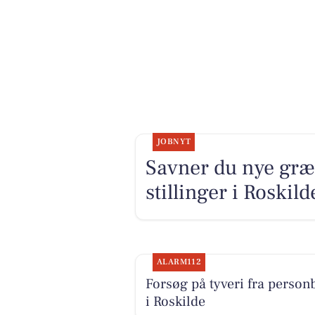
JOBNYT
Savner du nye græ
stillinger i Roski
ALARM112
Forsøg på tyveri fra personb
i Roskilde