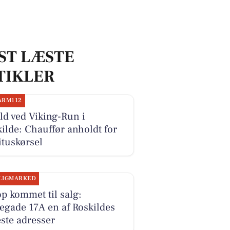
ST LÆSTE
TIKLER
ARM112
d ved Viking-Run i
ilde: Chauffør anholdt for
ituskørsel
LIGMARKED
p kommet til salg:
egade 17A en af Roskildes
ste adresser