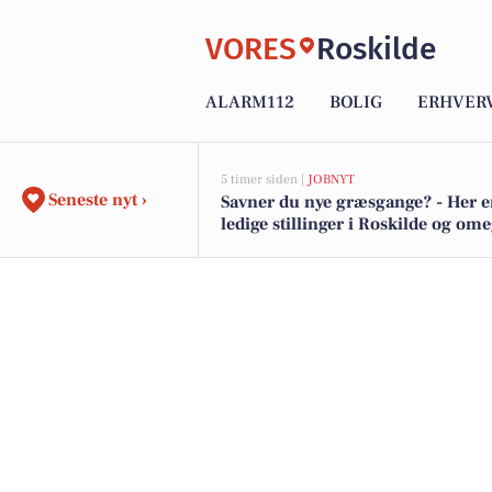
VORES
Roskilde
ALARM112
BOLIG
ERHVER
5 timer siden |
JOBNYT
Seneste nyt ›
Savner du nye græsgange? - Her e
ledige stillinger i Roskilde og om