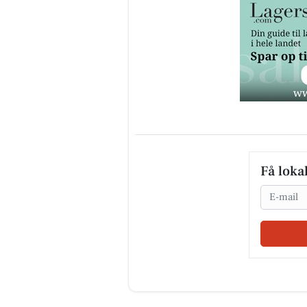
Få loka
Email