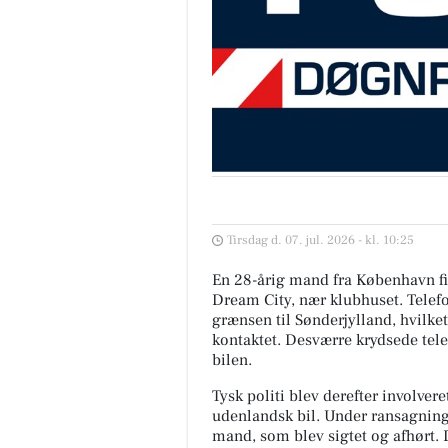
Tirsdag d. 07. jul. 2026 - kl. 10:25
En 28-årig mand fra København fik 
Dream City, nær klubhuset. Telefo
grænsen til Sønderjylland, hvilket 
kontaktet. Desværre krydsede tel
bilen.
Tysk politi blev derefter involver
udenlandsk bil. Under ransagnin
mand, som blev sigtet og afhørt