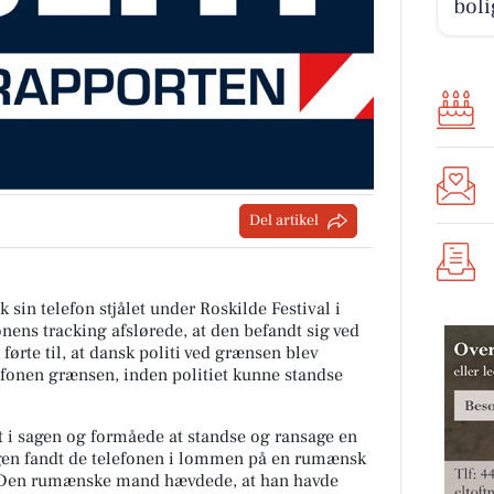
boli
Del artikel
sin telefon stjålet under Roskilde Festival i
nens tracking afslørede, at den befandt sig ved
førte til, at dansk politi ved grænsen blev
efonen grænsen, inden politiet kunne standse
et i sagen og formåede at standse og ransage en
gen fandt de telefonen i lommen på en rumænsk
. Den rumænske mand hævdede, at han havde