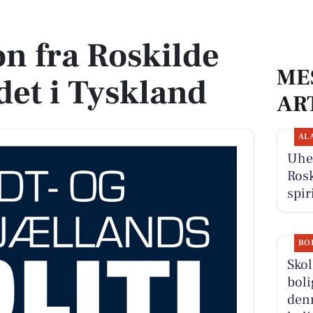
ndet i Tyskland
fon fra Roskilde
ME
det i Tyskland
AR
AL
Uhel
Rosk
spir
BO
Sko
boli
denn