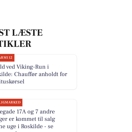
ST LÆSTE
TIKLER
ARM112
d ved Viking-Run i
ilde: Chauffør anholdt for
ituskørsel
LIGMARKED
legade 17A og 7 andre
ger er kommet til salg
e uge i Roskilde - se