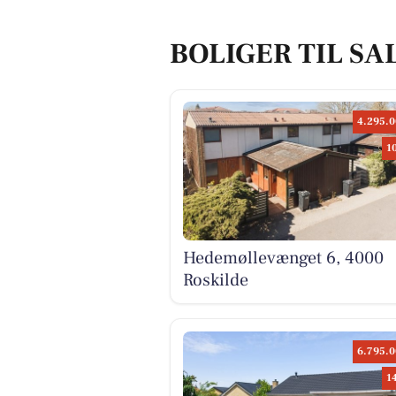
BOLIGER TIL SA
4.295.0
1
Hedemøllevænget 6, 4000
Roskilde
6.795.0
1