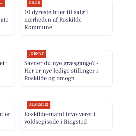
SPONSORERET INDHOLD
BILER
10 dyreste biler til salg i
ate
nærheden af Roskilde
Kommune
JOBNYT
et i
Savner du nye græsgange? -
Her er nye ledige stillinger i
Roskilde og omegn
ALARM112
iler
Roskilde-mand involveret i
voldsepisode i Ringsted