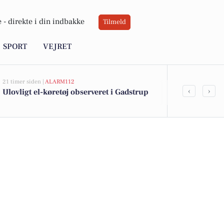
 -
direkte i din indbakke
Tilmeld
SPORT
VEJRET
21 timer siden |
ALARM112
22 timer siden |
‹
›
Ulovligt el-køretøj observeret i Gadstrup
Savner du ny
ledige still