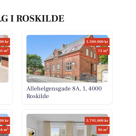
LG I ROSKILDE
00 kr
3.300.000 kr
2
2
05 m
75 m
Allehelgensgade 8A, 1, 4000
Roskilde
00 kr
3.795.000 kr
2
2
46 m
86 m