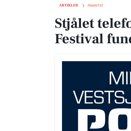
Stjålet telefon fra Roskilde Festival fu
ARTIKLER
Alarm112
Stjålet tele
Festival fun