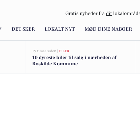
Gratis nyheder fra
dit
lokalområde
V
DET SKER
LOKALT NYT
MØD DINE NABOER
19 timer siden |
BILER
10 dyreste biler til salg i nærheden af
Roskilde Kommune