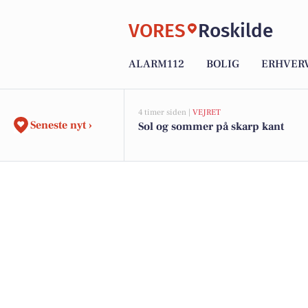
VORES
Roskilde
ALARM112
BOLIG
ERHVER
4 timer siden |
VEJRET
Seneste nyt ›
Sol og sommer på skarp kant