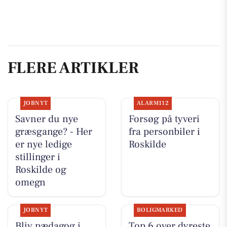
FLERE ARTIKLER
JOBNYT
ALARM112
Savner du nye
Forsøg på tyveri
græsgange? - Her
fra personbiler i
er nye ledige
Roskilde
stillinger i
Roskilde og
omegn
JOBNYT
BOLIGMARKED
Bliv pædagog i
Top 6 over dyreste