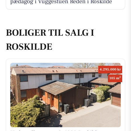
pædagog i Vuggestuen Reden i Roskilde
BOLIGER TIL SALG I
ROSKILDE
4.295.000 kr
2
105 m