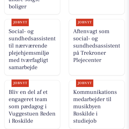
boliger
JOBNYT
JOBNYT
Social- og
Aftenvagt som
sundhedsassistent
social- og
til nærværende
sundhedsassistent
plejehjemsmiljø
på Trekroner
med tværfagligt
Plejecenter
samarbejde
JOBNYT
JOBNYT
Bliv en del af et
Kommunikations
engageret team
medarbejder til
som pædagog i
musikbyen
Vuggestuen Reden
Roskilde i
i Roskilde
studiejob