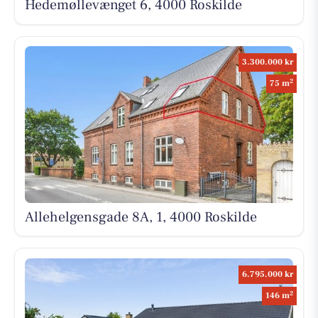
Hedemøllevænget 6, 4000 Roskilde
3.300.000 kr
2
75 m
Allehelgensgade 8A, 1, 4000 Roskilde
6.795.000 kr
2
146 m