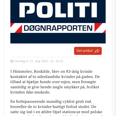
Del artikel
Onsdag d. 21. maj 2025 - kl. 10:25
I Himmelev, Roskilde, blev en 83-årig kvinde
kontaktet af to udenlandske kvinder på gaden. De
tilbød at hjælpe hende over vejen, men forsøgte
samtidig at give hende nogle smykker på, hvilket
kvinden ikke ønskede.
En forbipasserende mandlig cyklist greb ind,
hvorefter de to kvinder hurtigt forlod stedet. De
satte sig ind i en ældre Opel stationcar med polske