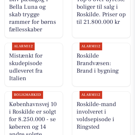
Bella Luna og
boliger til salg i
skab trygge
Roskilde. Priser op
rammer for børns
til 21.800.000 kr
fællesskaber
ALARM112
ALARM112
Mistænkt for
Roskilde
skudepisode
Brandvæsen:
udleveret fra
Brand i bygning
Italien
BOLIGMARKED
ALARM112
Københavnsvej 10
Roskilde-mand
i Roskilde er solgt
involveret i
for 8.250.000 - se
voldsepisode i
køberen og 14
Ringsted
andre solgte