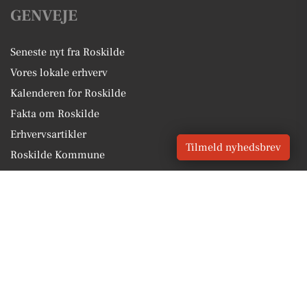
GENVEJE
Seneste nyt fra Roskilde
Vores lokale erhverv
Kalenderen for Roskilde
Fakta om Roskilde
Erhvervsartikler
Tilmeld nyhedsbrev
Roskilde Kommune
Få en gratis salgsvurdering
Sponsoreret indhold
Vores Digital © 2026
Kontakt VORES Digital
CVR: 41179082