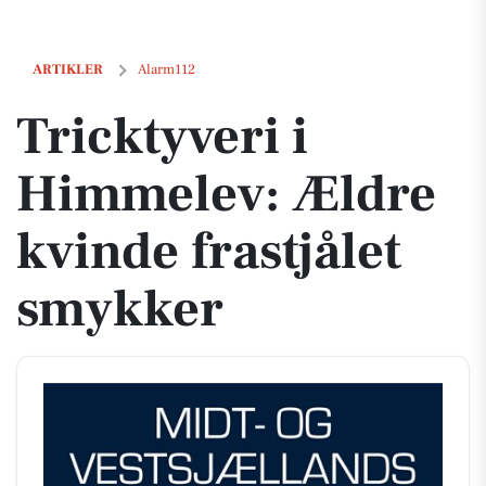
Tricktyveri i Himmelev: Ældre kvinde frastjålet smykker
ARTIKLER
Alarm112
Tricktyveri i
Himmelev: Ældre
kvinde frastjålet
smykker