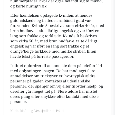
nummerplader, hvor der også befandt sig to mænd,
og kørte hurtigt væk.
Efter hændelsen opdagede kvinden, at hendes
guldhalskæde og flettede armbånd i guld var
forsvundet. Kvinde A beskrives som cirka 40 år, med
brun hudfarve, talte dårligt engelsk og var iført en
lang sort frakke og tørklæde. Kvinde B beskrives
som cirka 50 år, med brun hudfarve, talte dårligt
engelsk og var iført en lang sort frakke og et
orange/beige tørklæde med mørke striber. Bilen
havde tekst på forreste passagerdør.
Politiet opfordrer til at kontakte dem på telefon 114
med oplysninger i sagen. De har modtaget flere
anmeldelser om tricktyverier, hvor typisk ældre
personer på gaden kontaktes af udenlandske
personer, der spørger om vej eller tilbyder hjælp, og
derefter går meget tæt på. Flere ældre har mistet
deres pung eller smykker efter kontakt med disse
personer.
Kilde: Midt- og Vestsjællands Politi