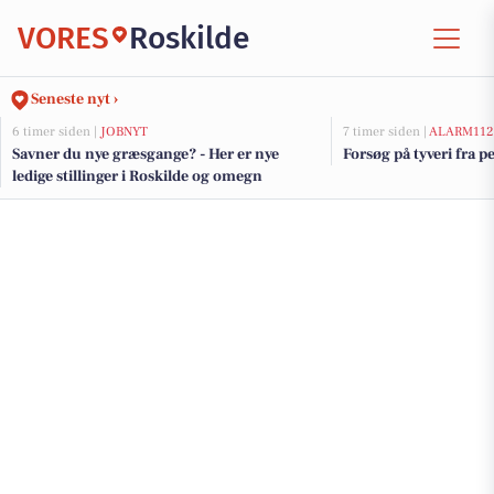
VORES
Roskilde
Seneste nyt ›
6 timer siden |
JOBNYT
7 timer siden |
ALARM112
Savner du nye græsgange? - Her er nye
Forsøg på tyveri fra p
ledige stillinger i Roskilde og omegn