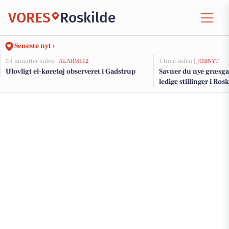
VORES
Roskilde
Seneste nyt ›
33 minutter siden |
ALARM112
1 time siden |
JOBNYT
Ulovligt el-køretøj observeret i Gadstrup
Savner du nye græsga
ledige stillinger i Ro