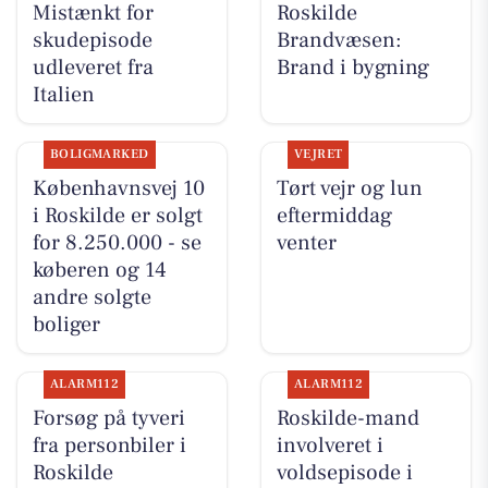
Mistænkt for
Roskilde
skudepisode
Brandvæsen:
udleveret fra
Brand i bygning
Italien
BOLIGMARKED
VEJRET
Københavnsvej 10
Tørt vejr og lun
i Roskilde er solgt
eftermiddag
for 8.250.000 - se
venter
køberen og 14
andre solgte
boliger
ALARM112
ALARM112
Forsøg på tyveri
Roskilde-mand
fra personbiler i
involveret i
Roskilde
voldsepisode i