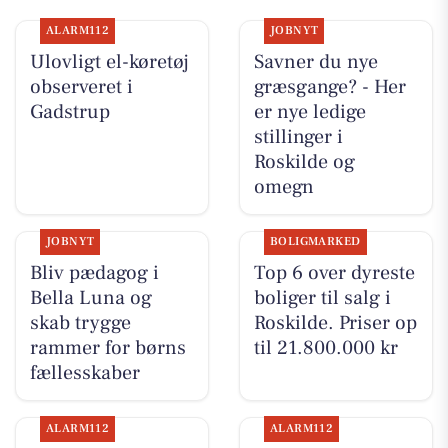
ALARM112
JOBNYT
Ulovligt el-køretøj
Savner du nye
observeret i
græsgange? - Her
Gadstrup
er nye ledige
stillinger i
Roskilde og
omegn
JOBNYT
BOLIGMARKED
Bliv pædagog i
Top 6 over dyreste
Bella Luna og
boliger til salg i
skab trygge
Roskilde. Priser op
rammer for børns
til 21.800.000 kr
fællesskaber
ALARM112
ALARM112