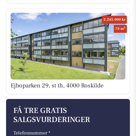
2.245.000 kr
2
78 m
Ejboparken 29, st th, 4000 Roskilde
FÅ TRE GRATIS
SALGSVURDERINGER
Telefonnummer *