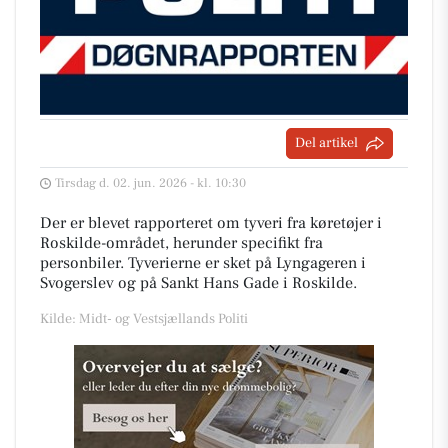
Del artikel
Tirsdag d. 02. jun. 2026 - kl. 10:30
Der er blevet rapporteret om tyveri fra køretøjer i
Roskilde-området, herunder specifikt fra
personbiler. Tyverierne er sket på Lyngageren i
Svogerslev og på Sankt Hans Gade i Roskilde.
Kilde: Midt- og Vestsjællands Politi