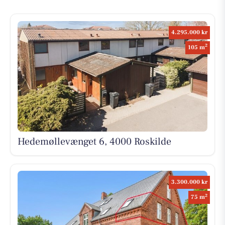
4.295.000 kr
2
105 m
Hedemøllevænget 6, 4000 Roskilde
3.300.000 kr
2
75 m