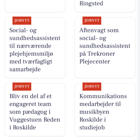
Ringsted
JOBNYT
JOBNYT
Social- og
Aftenvagt som
sundhedsassistent
social- og
til nærværende
sundhedsassistent
plejehjemsmiljø
på Trekroner
med tværfagligt
Plejecenter
samarbejde
JOBNYT
JOBNYT
Bliv en del af et
Kommunikations
engageret team
medarbejder til
som pædagog i
musikbyen
Vuggestuen Reden
Roskilde i
i Roskilde
studiejob