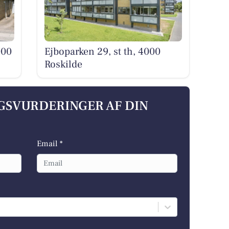
000
Ejboparken 29, st th, 4000
Roskilde
LGSVURDERINGER AF DIN
Email *