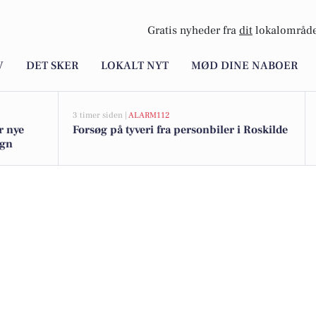
Gratis nyheder fra
dit
lokalområde
V
DET SKER
LOKALT NYT
MØD DINE NABOER
3 timer siden |
ALARM112
r nye
Forsøg på tyveri fra personbiler i Roskilde
egn