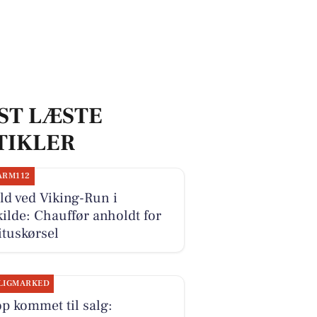
ST LÆSTE
TIKLER
ARM112
d ved Viking-Run i
ilde: Chauffør anholdt for
ituskørsel
LIGMARKED
p kommet til salg: