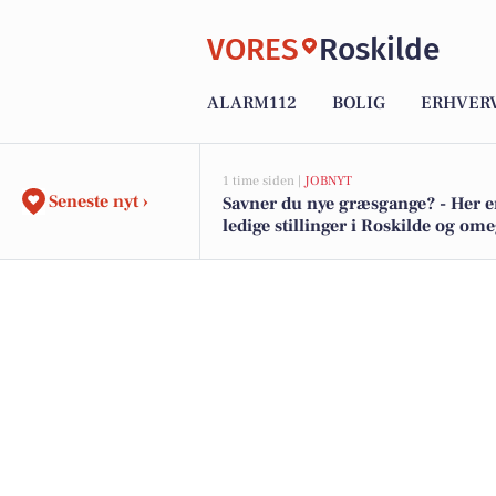
VORES
Roskilde
ALARM112
BOLIG
ERHVER
1 time siden |
JOBNYT
Seneste nyt ›
Savner du nye græsgange? - Her e
ledige stillinger i Roskilde og om