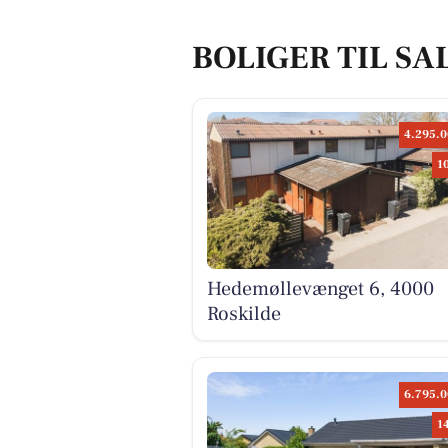
BOLIGER TIL SA
4.295.0
1
Hedemøllevænget 6, 4000
Roskilde
6.795.0
1