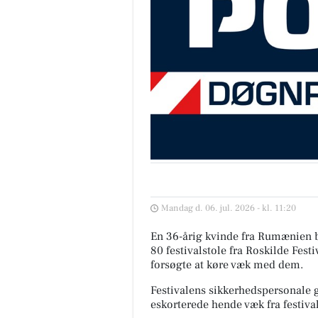
Mandag d. 06. jul. 2026 - kl. 11:20
En 36-årig kvinde fra Rumænien bl
80 festivalstole fra Roskilde Fest
forsøgte at køre væk med dem.
Festivalens sikkerhedspersonale 
eskorterede hende væk fra festiva