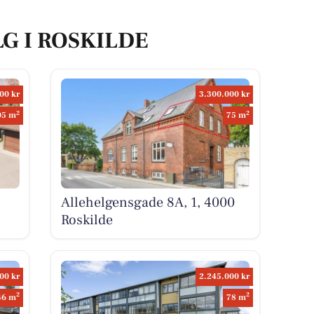
LG I ROSKILDE
00 kr
3.300.000 kr
2
2
05 m
75 m
Allehelgensgade 8A, 1, 4000
Roskilde
00 kr
2.245.000 kr
2
2
46 m
78 m