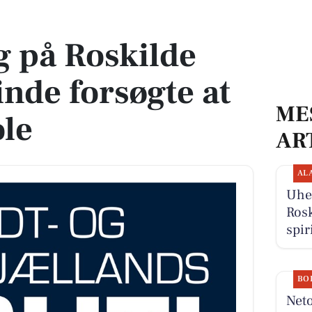
e forsøgte at stjæle 80 stole
g på Roskilde
inde forsøgte at
ME
ole
AR
AL
Uhel
Rosk
spir
BO
Neto