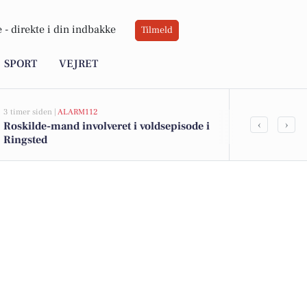
 -
direkte i din indbakke
Tilmeld
SPORT
VEJRET
3 timer siden |
ALARM112
4 timer siden |
J
‹
›
Roskilde-mand involveret i voldsepisode i
Bliv pædagog
Ringsted
rammer for 