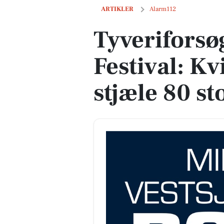
Tyveriforsøg på Roskilde Festival: Kvind
ARTIKLER
Alarm112
Tyveriforsø
Festival: Kv
stjæle 80 st