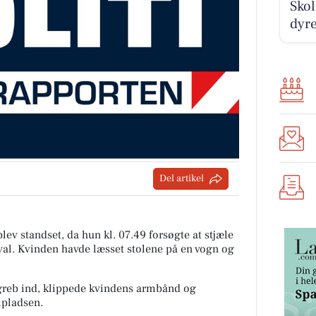
Skol
dyre
Del artikel
ev standset, da hun kl. 07.49 forsøgte at stjæle
ival. Kvinden havde læsset stolene på en vogn og
greb ind, klippede kvindens armbånd og
lpladsen.