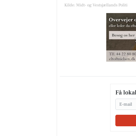
Kilde: Midt- og Vestsjællands Politi
Få loka
Email