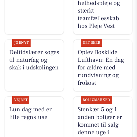
helhedspleje og
stærkt
teamfællesskab
hos Pleje Vest
JOBNYT
DET SKER
Deltidslærer søges
Oplev Roskilde
til naturfag og
Lufthavn: En dag
skak i udskolingen
for ældre med
rundvisning og
frokost
VEJRET
BOLIGMARKED
Lun dag med en
Stenkær 5 og 1
lille regnsluse
anden boliger er
kommet til salg
denne uge i