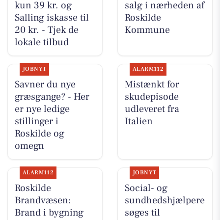
kun 39 kr. og
salg i nærheden af
Salling iskasse til
Roskilde
20 kr. - Tjek de
Kommune
lokale tilbud
JOBNYT
ALARM112
Savner du nye
Mistænkt for
græsgange? - Her
skudepisode
er nye ledige
udleveret fra
stillinger i
Italien
Roskilde og
omegn
ALARM112
JOBNYT
Roskilde
Social- og
Brandvæsen:
sundhedshjælpere
Brand i bygning
søges til