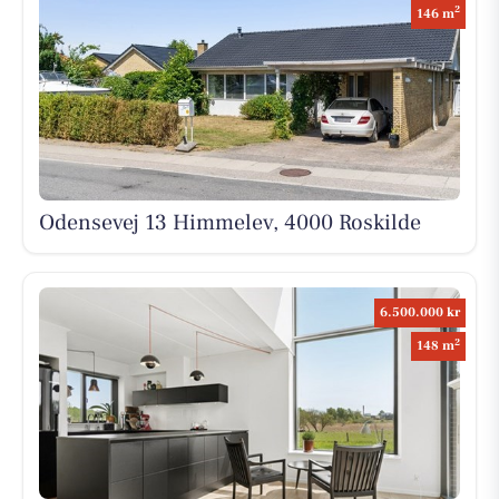
2
146 m
Odensevej 13 Himmelev, 4000 Roskilde
6.500.000 kr
2
148 m