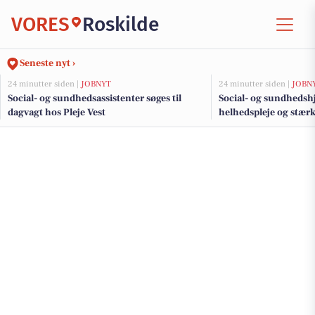
VORES
Roskilde
Seneste nyt ›
24 minutter siden |
JOBNYT
24 minutter siden |
JOBN
Social- og sundhedsassistenter søges til
Social- og sundhedshj
dagvagt hos Pleje Vest
helhedspleje og stær
Pleje Vest