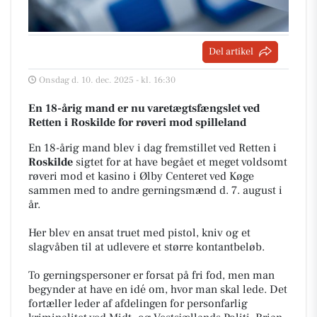
Del artikel
Onsdag d. 10. dec. 2025 - kl. 16:30
En 18-årig mand er nu varetægtsfængslet ved
Retten i Roskilde for røveri mod spilleland
En 18-årig mand blev i dag fremstillet ved Retten i
Roskilde
sigtet for at have begået et meget voldsomt
røveri mod et kasino i Ølby Centeret ved Køge
sammen med to andre gerningsmænd d. 7. august i
år.
Her blev en ansat truet med pistol, kniv og et
slagvåben til at udlevere et større kontantbeløb.
To gerningspersoner er forsat på fri fod, men man
begynder at have en idé om, hvor man skal lede. Det
fortæller leder af afdelingen for personfarlig