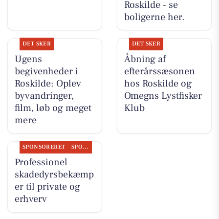
Roskilde - se
boligerne her.
DET SKER
DET SKER
Ugens
Åbning af
begivenheder i
efterårssæsonen
Roskilde: Oplev
hos Roskilde og
byvandringer,
Omegns Lystfisker
film, løb og meget
Klub
mere
SPONSORERET
SPONSORERET INDHOLD
Professionel
skadedyrsbekæmp
er til private og
erhverv