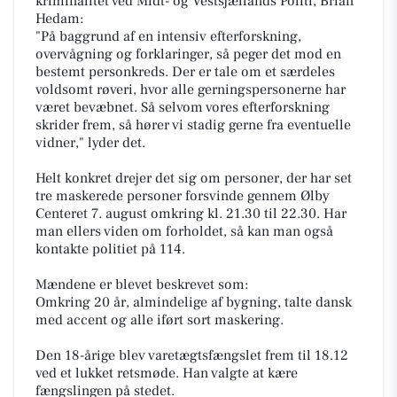
kriminalitet ved Midt- og Vestsjællands Politi, Brian
Hedam:
"På baggrund af en intensiv efterforskning,
overvågning og forklaringer, så peger det mod en
bestemt personkreds. Der er tale om et særdeles
voldsomt røveri, hvor alle gerningspersonerne har
været bevæbnet. Så selvom vores efterforskning
skrider frem, så hører vi stadig gerne fra eventuelle
vidner," lyder det.
Helt konkret drejer det sig om personer, der har set
tre maskerede personer forsvinde gennem Ølby
Centeret 7. august omkring kl. 21.30 til 22.30. Har
man ellers viden om forholdet, så kan man også
kontakte politiet på 114.
Mændene er blevet beskrevet som:
Omkring 20 år, almindelige af bygning, talte dansk
med accent og alle iført sort maskering.
Den 18-årige blev varetægtsfængslet frem til 18.12
ved et lukket retsmøde. Han valgte at kære
fængslingen på stedet.