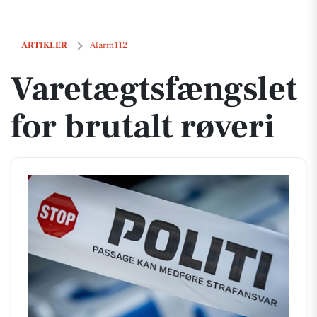
Varetægtsfængslet for brutalt røveri
ARTIKLER
Alarm112
Varetægtsfængslet
for brutalt røveri