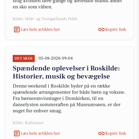
slog kvinden flere gange og anvendte blandt andet
en sko som våben.
Kilde: Midt- og Vestsjællands Politi
Læs hele artiklen her
Kopiér link
05-08-2026 09:04
DET SKER
Spændende oplevelser i Roskilde:
Historier, musik og bevægelse
Denne weekend i Roskilde byder på en række
spændende arrangementer for både børn og voksne.
Fra børneomvisninger i Domkirken, til en
danselysten sommeraften på Museumsøen, er der
noget for enhver smag.
Kilde: Kultunaut
Læs hele artiklen her
Kopiér link