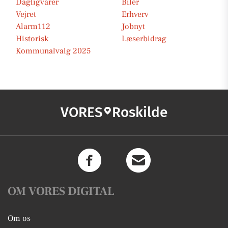
Dagligvarer
Biler
Vejret
Erhverv
Alarm112
Jobnyt
Historisk
Læserbidrag
Kommunalvalg 2025
VORES
Roskilde
OM VORES DIGITAL
Om os