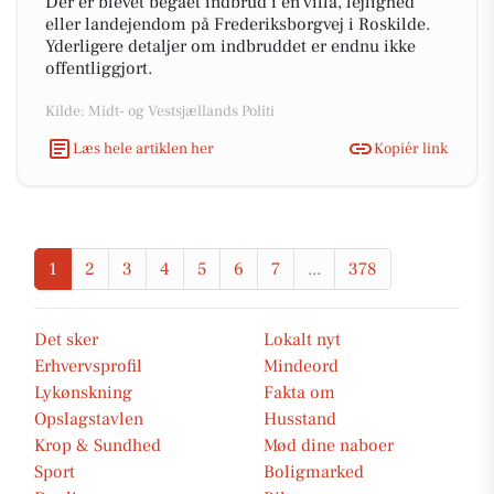
Der er blevet begået indbrud i en villa, lejlighed
eller landejendom på Frederiksborgvej i Roskilde.
Yderligere detaljer om indbruddet er endnu ikke
offentliggjort.
Kilde: Midt- og Vestsjællands Politi
Læs hele artiklen her
Kopiér link
1
2
3
4
5
6
7
...
378
Det sker
Lokalt nyt
Erhvervsprofil
Mindeord
Lykønskning
Fakta om
Opslagstavlen
Husstand
Krop & Sundhed
Mød dine naboer
Sport
Boligmarked