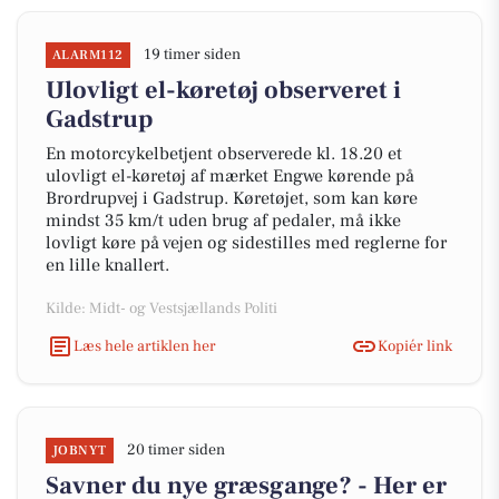
19 timer siden
ALARM112
Ulovligt el-køretøj observeret i
Gadstrup
En motorcykelbetjent observerede kl. 18.20 et
ulovligt el-køretøj af mærket Engwe kørende på
Brordrupvej i Gadstrup. Køretøjet, som kan køre
mindst 35 km/t uden brug af pedaler, må ikke
lovligt køre på vejen og sidestilles med reglerne for
en lille knallert.
Kilde: Midt- og Vestsjællands Politi
Læs hele artiklen her
Kopiér link
20 timer siden
JOBNYT
Savner du nye græsgange? - Her er