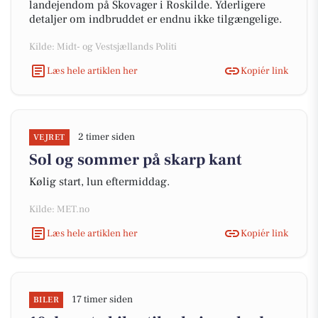
landejendom på Skovager i Roskilde. Yderligere
detaljer om indbruddet er endnu ikke tilgængelige.
Kilde: Midt- og Vestsjællands Politi
Læs hele artiklen her
Kopiér link
2 timer siden
VEJRET
Sol og sommer på skarp kant
Kølig start, lun eftermiddag.
Kilde: MET.no
Læs hele artiklen her
Kopiér link
17 timer siden
BILER