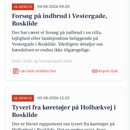
04-08-2026 09:20
ALARM112
Forsøg på indbrud i Vestergade,
Roskilde
Der har været et forsøg på indbrud i en villa,
lejlighed eller landejendom beliggende på
Vestergade i Roskilde. Yderligere detaljer om
hændelsen er endnu ikke tilgængelige.
Kilde: Midt- og Vestsjællands Politi
Læs hele artiklen her
Kopiér link
03-08-2026 12:25
ALARM112
Tyveri fra køretøjer på Holbækvej i
Roskilde
Der er blevet rapporteret om tyveri fra køretøjer på
Holbækvej i Roskilde. Det er endnu uvist, hvor