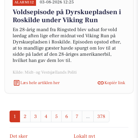
03-08-2026 12:25
ALARM112
Voldsepisode på Dyrskuepladsen i
Roskilde under Viking Run
En 28-årig mand fra Ringsted blev udsat for vold
lørdag aften lige efter midnat ved Viking Run på
Dyrskuepladsen i Roskilde. Episoden opstod efter,
at to mandlige gæster havde spurgt om lov til at
sidde på ladet af den 28-åriges amerikanerbil,
hvilket han gav dem lov til.
Kilde: Midt- og Vestsjællands Politi
Læs hele artiklen her
Kopiér link
1
2
3
4
5
6
7
...
378
Det sker
Lokalt nyt