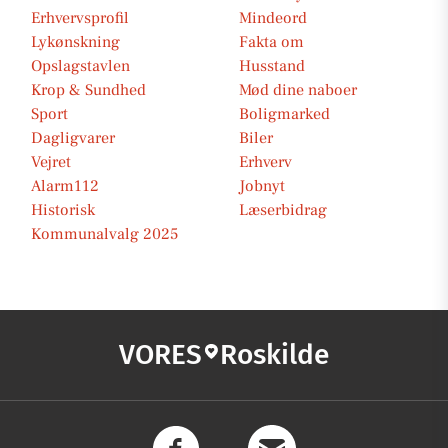
Erhvervsprofil
Mindeord
Lykønskning
Fakta om
Opslagstavlen
Husstand
Krop & Sundhed
Mød dine naboer
Sport
Boligmarked
Dagligvarer
Biler
Vejret
Erhverv
Alarm112
Jobnyt
Historisk
Læserbidrag
Kommunalvalg 2025
VORES
Roskilde