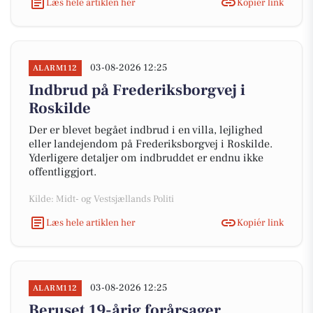
Læs hele artiklen her
Kopiér link
03-08-2026 12:25
ALARM112
Indbrud på Frederiksborgvej i
Roskilde
Der er blevet begået indbrud i en villa, lejlighed
eller landejendom på Frederiksborgvej i Roskilde.
Yderligere detaljer om indbruddet er endnu ikke
offentliggjort.
Kilde: Midt- og Vestsjællands Politi
Læs hele artiklen her
Kopiér link
03-08-2026 12:25
ALARM112
Beruset 19-årig forårsager