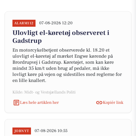
07-08-2026 12:20
ALARM112
Ulovligt el-køretøj observeret i
Gadstrup
En motorcykelbetjent observerede kl. 18.20 et
ulovligt el-køretøj af mærket Engwe kørende på
Brordrupvej i Gadstrup. Køretøjet, som kan køre
mindst 35 km/t uden brug af pedaler, må ikke
lovligt køre på vejen og sidestilles med reglerne for
en lille knallert.
Kilde: Midt- og Vestsjællands Politi
Læs hele artiklen her
Kopiér link
07-08-2026 10:55
JOBNYT