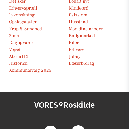
Det sker
Lokalt nyt
Erhvervsprofil
Mindeord
Lykønskning
Fakta om
Opslagstavlen
Husstand
Krop & Sundhed
Mød dine naboer
Sport
Boligmarked
Dagligvarer
Biler
Vejret
Erhverv
Alarm112
Jobnyt
Historisk
Læserbidrag
Kommunalvalg 2025
VORES
Roskilde