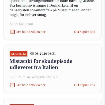
spændende arrangementer for både børn og voksne.
Fra børneomvisninger i Domkirken, til en
danselysten sommeraften på Museumsøen, er der
noget for enhver smag.
Kilde: Kultunaut
Læs hele artiklen her
Kopiér link
05-08-2026 08:31
ALARM112
Mistænkt for skudepisode
udleveret fra Italien
Kilde: Midt- og Vestsjællands Politi
Læs hele artiklen her
Kopiér link