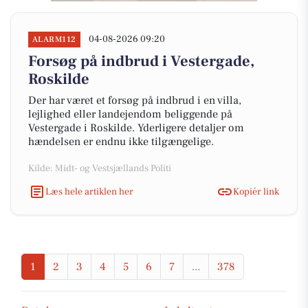
04-08-2026 09:20
ALARM112
Forsøg på indbrud i Vestergade,
Roskilde
Der har været et forsøg på indbrud i en villa,
lejlighed eller landejendom beliggende på
Vestergade i Roskilde. Yderligere detaljer om
hændelsen er endnu ikke tilgængelige.
Kilde: Midt- og Vestsjællands Politi
Læs hele artiklen her
Kopiér link
1
2
3
4
5
6
7
...
378