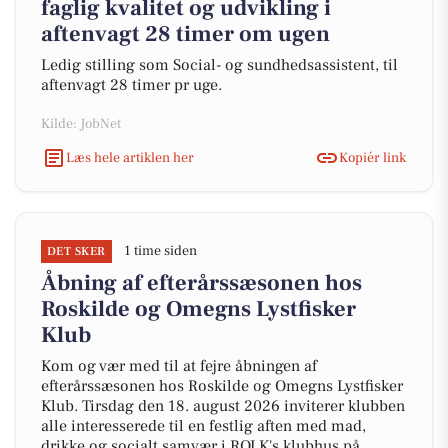
faglig kvalitet og udvikling i
aftenvagt 28 timer om ugen
Ledig stilling som Social- og sundhedsassistent, til
aftenvagt 28 timer pr uge.
Kilde: JobNet
Læs hele artiklen her
Kopiér link
1 time siden
DET SKER
Åbning af efterårssæsonen hos
Roskilde og Omegns Lystfisker
Klub
Kom og vær med til at fejre åbningen af
efterårssæsonen hos Roskilde og Omegns Lystfisker
Klub. Tirsdag den 18. august 2026 inviterer klubben
alle interesserede til en festlig aften med mad,
drikke og socialt samvær i ROLK's klubhus på