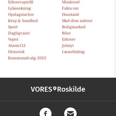
Erhvervsprofil
Mindeord
Lykønskning
Fakta om
Opslagstavlen
Husstand
Krop & Sundhed
Mød dine naboer
Sport
Boligmarked
Dagligvarer
Biler
Vejret
Erhverv
Alarm112
Jobnyt
Historisk
Læserbidrag
Kommunalvalg 2025
VORES
Roskilde