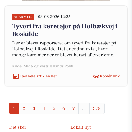
03-08-2026 12:25
ALARM112
Tyveri fra køretøjer på Holbækvej i
Roskilde
Der er blevet rapporteret om tyveri fra køretøjer på
Holbækvej i Roskilde. Det er endnu uvist, hvor
mange køretøjer der er blevet berørt af tyverierne.
Kilde: Midt- og Vestsjællands Politi
Læs hele artiklen her
Kopiér link
1
2
3
4
5
6
7
...
378
Det sker
Lokalt nyt