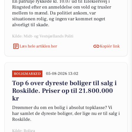
En patrulje rykkede kl. 10.07 ud til Eilekiersvej i
Ringsted efter en anmeldelse om vold og trusler
mellem to mænd. Da politiet ankom, var
situationen rolig, og ingen var kommet noget
alvorligt til skade.
Kilde: Midt- og Vestsjællands Politi
Læs hele artiklen her
Kopiér link
05-08-2026 13:02
BOLIGMARKED
Top 6 over dyreste boliger til salg i
Roskilde. Priser op til 21.800.000
kr
Drømmer du om en bolig i absolut topklasse? Vi
har samlet de dyreste boliger, der lige nu er til salg i
Roskilde.
Kilde: Boliga