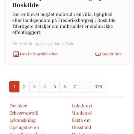
Roskilde
Der er blevet begået indbrud i en villa, lejlighed
eller landejendom på Frederiksborgvej i Roskilde.
Yderligere detaljer om indbruddet er endnu ikke
offentliggjort.
Kilde: Midt- og Vestsjællands Politi
Læs hele artiklen her
Kopiér link
1
2
3
4
5
6
7
...
378
Det sker
Lokalt nyt
Erhvervsprofil
Mindeord
Lykønskning
Fakta om
Opslagstavlen
Husstand