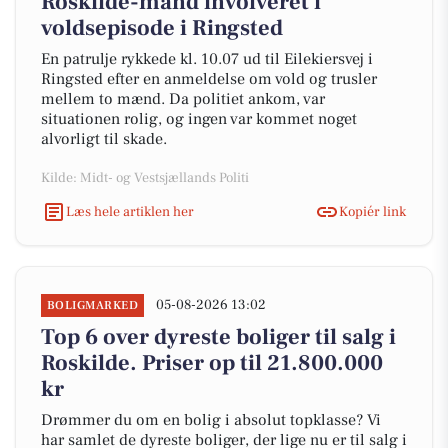
Roskilde-mand involveret i
voldsepisode i Ringsted
En patrulje rykkede kl. 10.07 ud til Eilekiersvej i
Ringsted efter en anmeldelse om vold og trusler
mellem to mænd. Da politiet ankom, var
situationen rolig, og ingen var kommet noget
alvorligt til skade.
Kilde: Midt- og Vestsjællands Politi
Læs hele artiklen her
Kopiér link
05-08-2026 13:02
BOLIGMARKED
Top 6 over dyreste boliger til salg i
Roskilde. Priser op til 21.800.000
kr
Drømmer du om en bolig i absolut topklasse? Vi
har samlet de dyreste boliger, der lige nu er til salg i