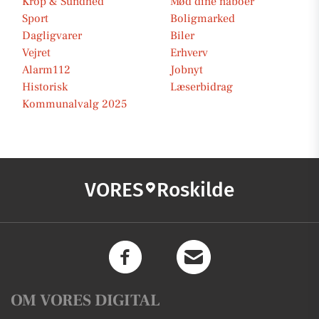
Krop & Sundhed
Mød dine naboer
Sport
Boligmarked
Dagligvarer
Biler
Vejret
Erhverv
Alarm112
Jobnyt
Historisk
Læserbidrag
Kommunalvalg 2025
VORES
Roskilde
OM VORES DIGITAL