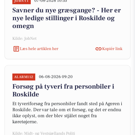
07-08-2026 10:55
JOBNYT
Savner du nye græsgange? - Her er
nye ledige stillinger i Roskilde og
omegn
Kilde: JobNet
Læs hele artiklen her
Kopiér link
06-08-2026 09:20
ALARM112
Forsøg på tyveri fra personbiler i
Roskilde
Et tyveriforsøg fra personbiler fandt sted på Ageren i
Roskilde. Der var tale om et forsøg, og det er endnu
ikke oplyst, om der blev stjålet noget fra
køretøjerne.
Kilde: Midt- og Vestsjællands Politi