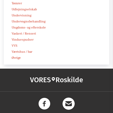
Tømrer
Udlejningselskab
Undervisning
Undervognsbehandling
Ungdoms- og efterskole
Vaskeri / Renseri
Vinduespudser
VVS
Værtshus / bar
Øvrige
VORES
Roskilde