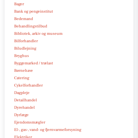
Bager
Bank og pengeinstitut
Bedemand
Behandlingstilbud
Bibliotek, arkiv og museum
Bilforhandler
Biludlejning
Bryghus
Byggemarked / trælast
Børnehave
Catering
Cykelforhandler
Dagpleje
Detailhandel
Dyrehandel
Dyrlæge
Ejendomsmægler
El-, gas-, vand- og fjernvarmeforsyning
Elektriker