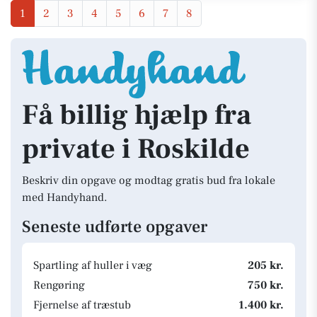
1
2
3
4
5
6
7
8
Få billig hjælp fra
private i Roskilde
Beskriv din opgave og modtag gratis bud fra lokale
med Handyhand.
Seneste udførte opgaver
Spartling af huller i væg
205 kr.
Rengøring
750 kr.
Fjernelse af træstub
1.400 kr.