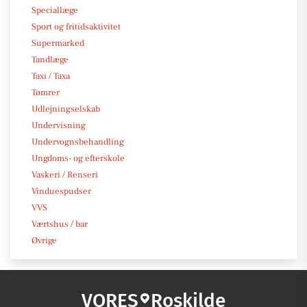
Speciallæge
Sport og fritidsaktivitet
Supermarked
Tandlæge
Taxi / Taxa
Tømrer
Udlejningselskab
Undervisning
Undervognsbehandling
Ungdoms- og efterskole
Vaskeri / Renseri
Vinduespudser
VVS
Værtshus / bar
Øvrige
VORES
Roskilde