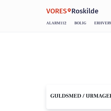
VORES
Roskilde
ALARM112
BOLIG
ERHVER
GULDSMED / URMAGER 