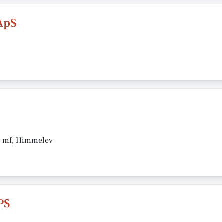
ApS
1. mf, Himmelev
PS