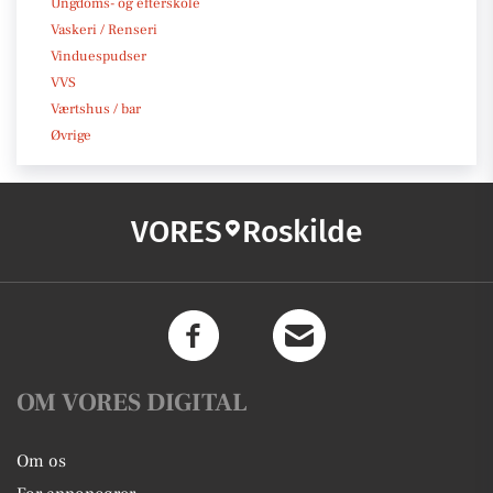
Ungdoms- og efterskole
Vaskeri / Renseri
Vinduespudser
VVS
Værtshus / bar
Øvrige
VORES
Roskilde
OM VORES DIGITAL
Om os