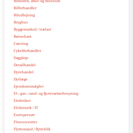
Bibliotek, arkiv og museum
Bilforhandler
Biludlejning
Bryghus
Byggemarked / trælast
Børnehave
Catering
Cykelforhandler
Dagpleje
Detailhandel
Dyrehandel
Dyrlæge
Ejendomsmægler
El-, gas-, vand- og fjernvarmeforsyning
Elektriker
Elektronik / IT
Entreprenør
Fitnesscenter
Flyttemand / flyttefolk